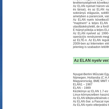
tevékenységének következ
Az ELAN nyelvet három vál
és társai), és az ELAN ny
sokirányú elágazás, sokfél
amelyben a parancsok, val
Az ELAN nyelv következő
"majdnem" a teljes ELAN 
utasításkészletét, de a for
E hiányt pótolja a teljes E
Az ELAN nyelvet az 1990
operációs rendszerek megj
az ELTÉ-n. Az ELAN leguto
2009-ben az Interneten elér
jelenleg is szabadon letölth
Az ELAN nyelv verz
Nyugat-Berlini Műszaki E
Nijmegen, Hollandia (C.H.
Magyarország, BME MMT: C64
ELAN1 – 1987
ELAN – 1989
Kézikönyv az ELAN 1.7-es 
Linux-környezetben haszná
Az ELAN kifejlesztésének c
Az ELAN őse: a Pascal nye
Az ELAN nyelv elterjedési 