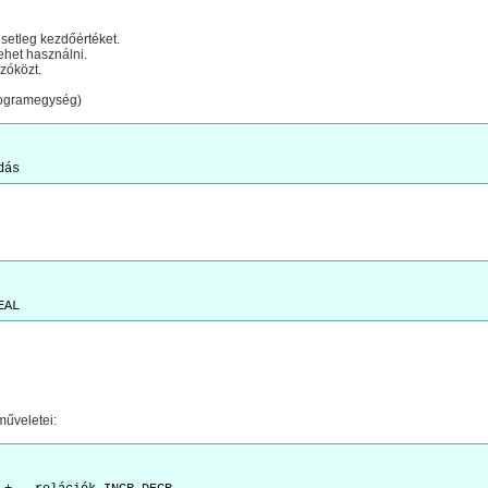
esetleg kezdőértéket.
lehet használni.
zóközt.
programegység)
műveletei: