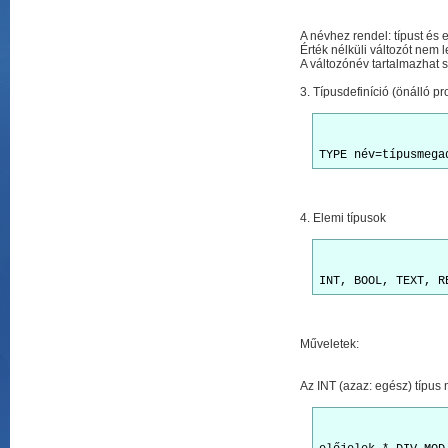
A névhez rendel: típust és 
Érték nélküli változót nem 
A változónév tartalmazhat s
3. Típusdefiníció (önálló 
4. Elemi típusok
Műveletek:
Az INT (azaz: egész) típus 