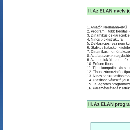
II. Az ELAN nyelv j
1. Amatőr, Neumann-elvű
2. Program = több fordítás
3. Dinamikus deklarációki
4. Nincs blokkstruktúra
5. Deklarációs rész nem kü
6. Statikus hatáskör kijelöl
7. Dinamikus memóriakeze
8. Az alapszavak nagybetűs
9. Azonosítók átlapolhatók.
10. Erősen típusos
11. Típuskompatibilitás stru
12. Típusszármaztatás, típ
13. Nincs sor = utasítás me
14. Utasításelválasztó jel 
15. Jellegzetes programozá
16. Paraméterátadás: érték
III. Az ELAN progr