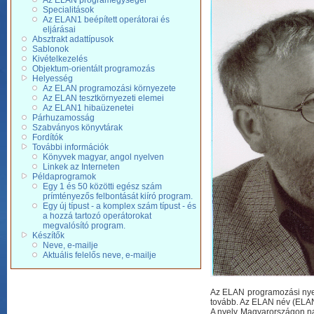
Az ELAN programegységei
Specialitások
Az ELAN1 beépített operátorai és
eljárásai
Absztrakt adattípusok
Sablonok
Kivételkezelés
Objektum-orientált programozás
Helyesség
Az ELAN programozási környezete
Az ELAN tesztkörnyezeti elemei
Az ELAN1 hibaüzenetei
Párhuzamosság
Szabványos könyvtárak
Fordítók
További információk
Könyvek magyar, angol nyelven
Linkek az Interneten
Példaprogramok
Egy 1 és 50 közötti egész szám
prímtényezős felbontását kiíró program.
Egy új típust - a komplex szám típust - és
a hozzá tartozó operátorokat
megvalósító program.
Készítők
Neve, e-mailje
Aktuális felelős neve, e-mailje
Az ELAN programozási nyelv
tovább. Az ELAN név (ELAN =
A nyelv Magyarországon na