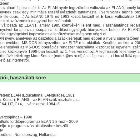
tében.
tozatban fejlesztették ki. Az ELAN nyelv legszűkebb változata az ELAN0, amely 
elvnek csak egy minimális utasításkészletét tartalmazta. (Nem voltak benne pro
e file-típus, ...) Az ELAN0 1979 és 1983 között készült el. E korai változatnak 
amint az üzenetek magyarul használhatók.
 változata az ELAN1, amely 1985 környékén jelent meg. Használatához leg
nyelvet tartalmazza, csupán a fordítási egységek hiányoznak belőle. Az ELAN1
dítási egységekkel kapcsolatos ellenőrzéseket még nem végzi el.
LAN nyelv, amelynek az összefoglalását kíséreljük meg ebben a nyelvi ismertetőben
-es években MS-DOS környezetben az ELTÉ-n is oktatták. Később, amikor a 2
elenésével az MS-DOS operációs rendszer használata kiszorult az egyetemi számí
lsó kézikönyve 1998-ban készült az 1.7-es verzióhoz. A legfrissebb fejlemény
hetővé tettek egy Marc Seutter (marcs@cs.ru.nl) által fejlesztett, a Linux/UNIX op
ető az Internetről.
iói, használati köre
gyetem: ELAN (Educational LANguage), 1981
A. Koster): ELAN0 – az ELAN szűk részhalmaza
, HT, C+4, ... változatok, 1984-től
verziójához – 1998
lható fordítóprogram az ELAN 1.8-hoz – 2009
élja: a programozás oktatásához készült
lv
területei: Németország, Hollandia