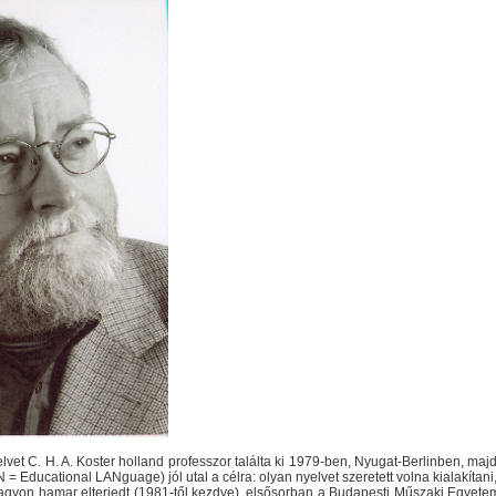
et C. H. A. Koster holland professzor találta ki 1979-ben, Nyugat-Berlinben, maj
 Educational LANguage) jól utal a célra: olyan nyelvet szeretett volna kialakítani,
gyon hamar elterjedt (1981-től kezdve), elsősorban a Budapesti Műszaki Egyete