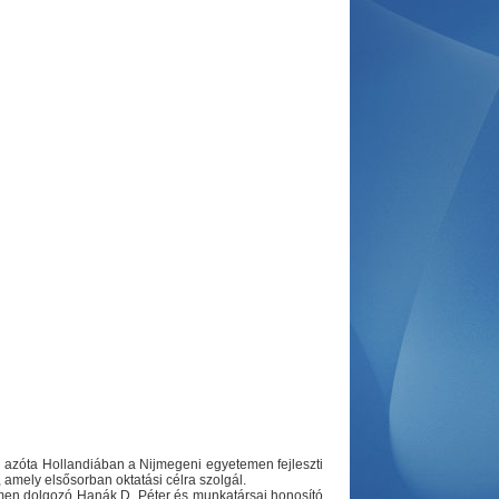
d azóta Hollandiában a Nijmegeni egyetemen fejleszti
 amely elsősorban oktatási célra szolgál.
men dolgozó Hanák D. Péter és munkatársai honosító