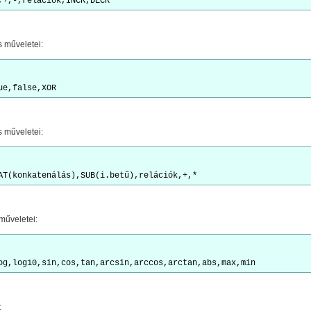
s műveletei:
s műveletei:
műveletei:
: