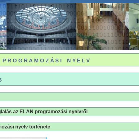
programozási nyelv
s
glalás az ELAN programozási nyelvről
ozási nyelv története