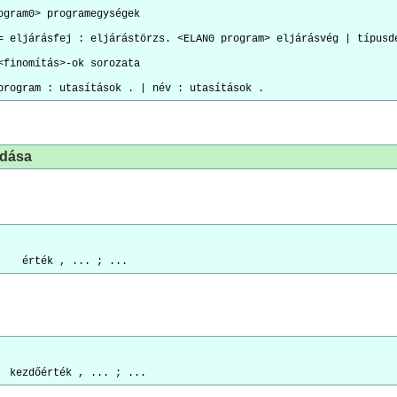
ogram0> programegységek

= eljárásfej : eljárástörzs. <ELAN0 program> eljárásvég | típusde
<finomítás>-ok sorozata

adása