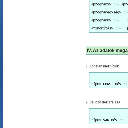
<program1> ::= <pr
<programegység> ::
<program0> ::=    
IV. Az adatok meg
1. Konstansdefiníciók
2. Változó deklarálása