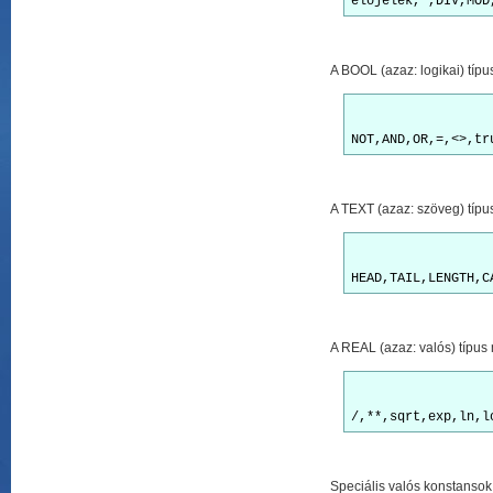
A BOOL (azaz: logikai) típu
A TEXT (azaz: szöveg) típu
A REAL (azaz: valós) típus 
Speciális valós konstansok