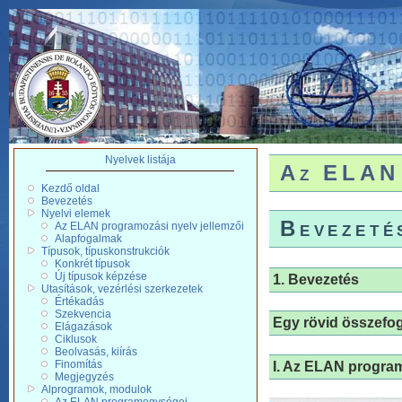
Nyelvek listája
Az ELAN 
Kezdő oldal
Bevezetés
Nyelvi elemek
Bevezeté
Az ELAN programozási nyelv jellemzői
Alapfogalmak
Típusok, típuskonstrukciók
Konkrét típusok
Új típusok képzése
1. Bevezetés
Utasítások, vezérlési szerkezetek
Értékadás
Szekvencia
Egy rövid összefo
Elágazások
Ciklusok
Beolvasás, kiírás
Finomítás
I. Az ELAN program
Megjegyzés
Alprogramok, modulok