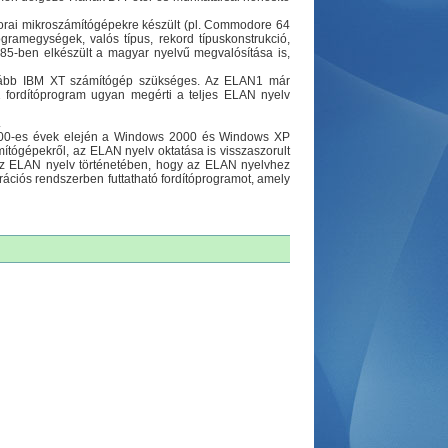
korai mikroszámítógépekre készült (pl. Commodore 64
gramegységek, valós típus, rekord típuskonstrukció,
1985-ben elkészült a magyar nyelvű megvalósítása is,
alább IBM XT számítógép szükséges. Az ELAN1 már
 fordítóprogram ugyan megérti a teljes ELAN nyelv
.
000-es évek elején a Windows 2000 és Windows XP
tógépekről, az ELAN nyelv oktatása is visszaszorult
 az ELAN nyelv történetében, hogy az ELAN nyelvhez
erációs rendszerben futtatható fordítóprogramot, amely