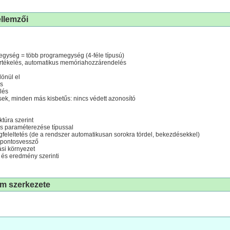
ellemzői
i egység = több programegység (4-féle típusú)
értékelés, automatikus memóriahozzárendelés
lönül el
és
lés
ek, minden más kisbetűs: nincs védett azonosító
ktúra szerint
us paraméterezése típussal
gfeleltetés (de a rendszer automatikusan sorokra tördel, bekezdésekkel)
a pontosvessző
si környezet
 és eredmény szerinti
am szerkezete