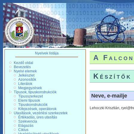
Nyelvek listája
A Falcon
Kezdő oldal
Bevezetés
Nyelvi elemek
Készítők
Jelkészlet
Azonosítók
Literálok
Megjegyzések
Típusok, típuskonstrukciók
Neve, e-mailje
Típusszerkezet
Elemi típusok
Típuskonstrukciók
Lehoczki Krisztián, ryel@f
Kifejezések, operátorok
Utasítások, vezérlési szerkezetek
Értékadás, üres utasítás
Szekvencia
Elágazás
Ciklus