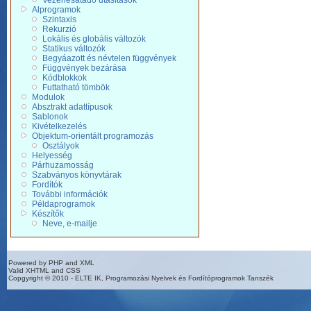
Vezérlésátadó utasítások
Alprogramok
Szintaxis
Rekurzió
Lokális és globális változók
Statikus változók
Begyáazott és névtelen függvények
Függvények bezárása
Kódblokkok
Futtatható tömbök
Modulok
Absztrakt adattípusok
Sablonok
Kivételkezelés
Objektum-orientált programozás
Osztályok
Helyesség
Párhuzamosság
Szabványos könyvtárak
Fordítók
További információk
Példaprogramok
Készítők
Neve, e-mailje
Powered by PHP and XML
Valid XHTML and CSS
Copgyright © 2010 - ELTE IK, Programozási Nyelvek és Fordítóprogramok Tanszék