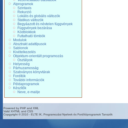
Vezérlésátadó utasítások
Alprogramok
Szintaxis
Rekurzió
Lokális és globális változók
Statikus változók
Begyáazott és névtelen függvények
Függvények bezárása
Kódblokkok
Futtatható tömbök
Modulok
Absztrakt adattípusok
Sablonok
Kivételkezelés
Objektum-orientált programozás
Osztályok
Helyesség
Párhuzamosság
Szabványos könyvtárak
Fordítók
További információk
Példaprogramok
Készítők
Neve, e-mailje
Powered by PHP and XML
Valid XHTML and CSS
Copgyright © 2010 - ELTE IK, Programozási Nyelvek és Fordítóprogramok Tanszék