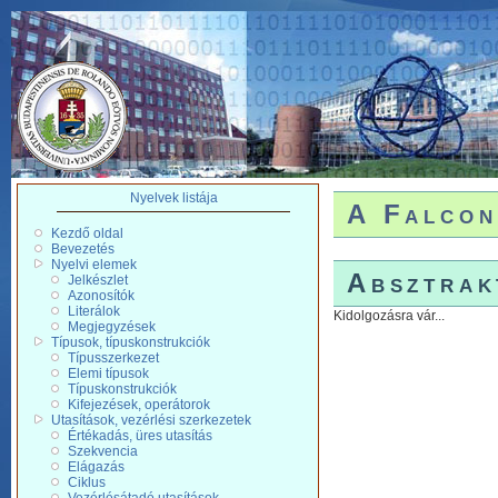
Nyelvek listája
A Falcon
Kezdő oldal
Bevezetés
Nyelvi elemek
Absztrak
Jelkészlet
Azonosítók
Literálok
Kidolgozásra vár...
Megjegyzések
Típusok, típuskonstrukciók
Típusszerkezet
Elemi típusok
Típuskonstrukciók
Kifejezések, operátorok
Utasítások, vezérlési szerkezetek
Értékadás, üres utasítás
Szekvencia
Elágazás
Ciklus