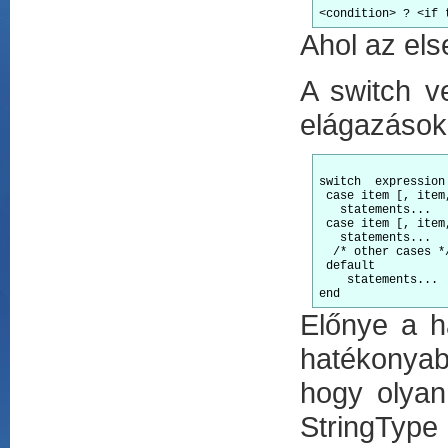
Ahol az els
A switch ve
elágazások 
switch  expression

 case item [, item,
   statements...

 case item [, item,
   statements...

  /* other cases */
 default

    statements...

Előnye a 
hatékonyab
hogy olyan
StringType