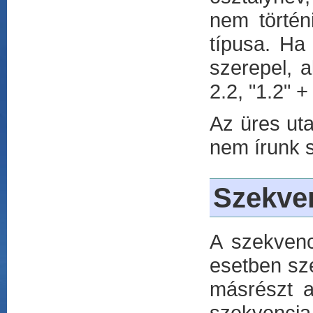
nem történ
típusa. Ha
szerepel, a
2.2, "1.2" +
Az üres uta
nem írunk s
Szekve
A szekvenci
esetben sze
másrészt a
szekvencia 