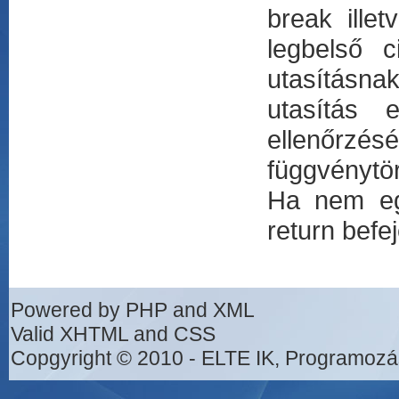
break ille
legbelső 
utasításnak
utasítás 
ellenőrzé
függvénytör
Ha nem egy
return befe
Powered by PHP and XML
Valid XHTML and CSS
Copgyright © 2010 - ELTE IK, Programozá