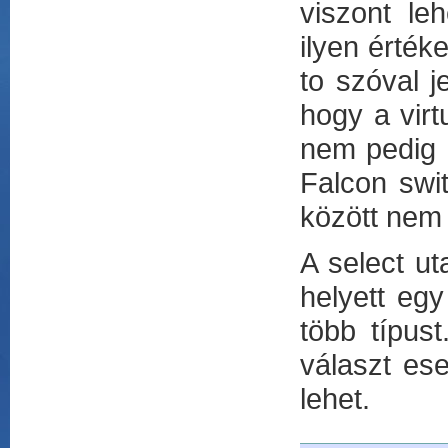
viszont leh
ilyen érték
to szóval j
hogy a virt
nem pedig l
Falcon swit
között nem 
A select ut
helyett eg
több típust
választ ese
lehet.