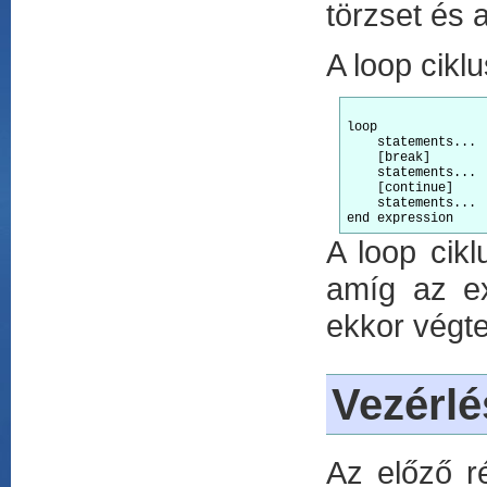
törzset és a 
A loop ciklu
loop

    statements...

    [break]

    statements...

    [continue]

    statements...

A loop cikl
amíg az ex
ekkor végte
Vezérlé
Az előző r