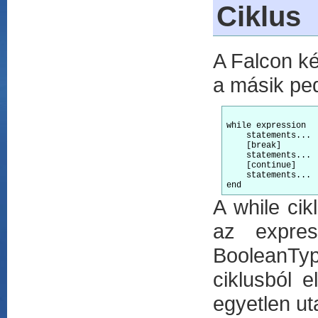
Ciklus
A Falcon két
a másik pedi
while expression

    statements...

    [break]

    statements...

    [continue]

    statements...

A while cik
az expres
BooleanTyp
ciklusból 
egyetlen uta