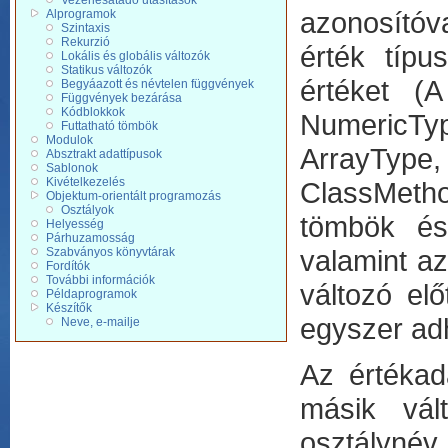
Vezérlésátadó utasítások
azonosítóv
Alprogramok
Szintaxis
Rekurzió
érték típu
Lokális és globális változók
Statikus változók
értéket (A
Begyáazott és névtelen függvények
Függvények bezárása
Kódblokkok
NumericTyp
Futtatható tömbök
Modulok
ArrayType,
Absztrakt adattípusok
Sablonok
Kivételkezelés
ClassMeth
Objektum-orientált programozás
Osztályok
tömbök és 
Helyesség
Párhuzamosság
valamint az
Szabványos könyvtárak
Fordítók
További információk
változó el
Példaprogramok
Készítők
egyszer adh
Neve, e-mailje
Az értékadá
másik vál
osztálynév