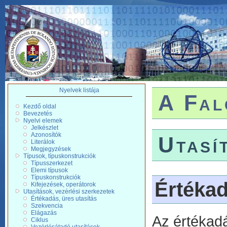
Nyelvek listája
A Fal
Kezdő oldal
Bevezetés
Nyelvi elemek
Jelkészlet
Azonosítók
Utasí
Literálok
Megjegyzések
Típusok, típuskonstrukciók
Típusszerkezet
Elemi típusok
Típuskonstrukciók
Értékad
Kifejezések, operátorok
Utasítások, vezérlési szerkezetek
Értékadás, üres utasítás
Szekvencia
Elágazás
Az értékadá
Ciklus