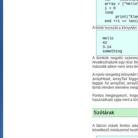
   array = ["Hello
   i = 0

   loop

	print("Element ", i, " : ", array[i])

A tömb hosszát a könyvtári 
  Hello

  42

  3.14

A tömbök negatív számmal
hivatkozhatunk egy rész töm
második akkor nem üres töm
A nyelv rengeteg könyvtári 
arrayHead, arrayTail függ
taggal. Az arrayDel, array
tömb minden elemére meghív
Fontos megjegyezni, hogy
használható rajta mint a 
Szótárak
A falcon másik fontos ada
következő módszerrel hozha