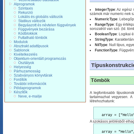
Vezérlésátadó utasítások
Alprogramok
Szintaxis
IntegerType
: Az egész 
Rekurzió
számok már numeric-nek s
Lokális és globális változók
NumericType
: Lebegőpo
Statikus változók
RangeType
: Egy értékp
Begyáazott és névtelen függvények
sorozatról van szó. (ld. töm
Függvények bezárása
Kódblokkok
BooleanType
: Logikai é
Futtatható tömbök
StringType
: Karakterlán
Modulok
NilType
: Null típus, egye
Absztrakt adattípusok
Sablonok
FunctionType
: Függvén
Kivételkezelés
Objektum-orientált programozás
Osztályok
Típuskonstrukci
Helyesség
Párhuzamosság
Szabványos könyvtárak
Fordítók
Tömbök
További információk
Példaprogramok
Készítők
A legfontosabb típuskonst
Neve, e-mailje
tartalmazhat vegyesen. A
létrehozhatunk:
A szokásos jelölésből elhag