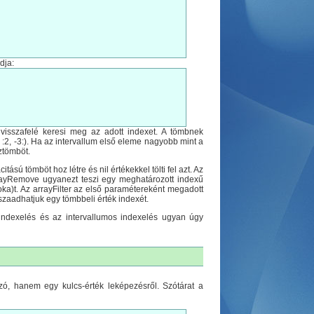
dja:
isszafelé keresi meg az adott indexet. A tömbnek
, :2, -3:). Ha az intervallum első eleme nagyobb mint a
ztömböt.
sú tömböt hoz létre és nil értékekkel tölti fel azt. Az
rrayRemove ugyanezt teszi egy meghatározott indexű
oka)t. Az arrayFilter az első paramétereként megadott
zaadhatjuk egy tömbbeli érték indexét.
ndexelés és az intervallumos indexelés ugyan úgy
szó, hanem egy kulcs-érték leképezésről. Szótárat a