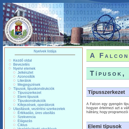
Nyelvek listája
A Falcon
Kezdő oldal
Bevezetés
Nyelvi elemek
Típusok,
Jelkészlet
Azonosítók
Literálok
Megjegyzések
Típusok, típuskonstrukciók
Típusszerkezet
Típusszerkezet
Elemi típusok
Típuskonstrukciók
A Falcon egy gyengén típus
Kifejezések, operátorok
hogyan értelmezi azt a vá
Utasítások, vezérlési szerkezetek
hátrány, hogy programozói h
Értékadás, üres utasítás
Szekvencia
Elágazás
Ciklus
Elemi típusok