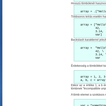
Hosszú tömböknél hasznos l
Többsoros leírás esetén has
   array = ["Hello"
	    42,

	    3.14,

Backslash karakterrel jelez
   array =  "Hello"
	    42, \

	    3.14, \

Érdekesség a tömbökkel ka
   array = 1, 2, 3

Ekkor az a értéke 1, a b 
tömbnek "Incompatible unp
A tömb elemei a szokásos mó
   var = "something