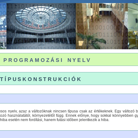
 programozási nyelv
 típuskonstrukciók
os nyelv, azaz a változóknak nincsen típusa csak az értékeknek. Egy változó bár
ltozó használatától, környezetétől függ. Ennek előnye, hogy sokkal könnyebben 
iba esetén nem fordítási, hanem futási időben jelentkezik a hiba.