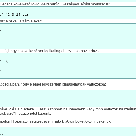
ehet a következő rövid, de rendkívül veszélyes leírási módszer is:
ználni kell a zárójeleket:
,

hető, hogy a következő sor logikailag ehhez a sorhoz tartozik:
, \

pcsolatban, hogy elemei egyszerűen kimásolhatóak változókba:
értéke 2 és a c értéke 3 lesz. Azonban ha kevesebb vagy több változók használ
ack size" hibaüzenetet kapunk.
don [ ] operátor segítségével írható ki. A tömböket 0-tól indexeljük:
"
