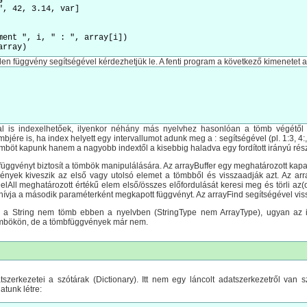
", 42, 3.14, var]

len függvény segítségével kérdezhetjük le. A fenti program a következő kimenetet a
 is indexelhetőek, ilyenkor néhány más nyelvhez hasonlóan a tömb végétől v
bjére is, ha index helyett egy intervallumot adunk meg a : segítségével (pl. 1:3, 4:
böt kapunk hanem a nagyobb indextől a kisebbig haladva egy fordított irányú rés
függvényt biztosít a tömbök manipulálására. Az arrayBuffer egy meghatározott kapacitá
vények kiveszik az első vagy utolsó elemet a tömbből és visszaadják azt. Az a
DelAll meghatározott értékű elem első/összes előfordulását keresi meg és törli az(
ja a második paraméterként megkapott függvényt. Az arrayFind segítségével viss
 a String nem tömb ebben a nyelvben (StringType nem ArrayType), ugyan az i
tömbökön, de a tömbfüggvények már nem.
tszerkezetei a szótárak (Dictionary). Itt nem egy láncolt adatszerkezetről van 
tunk létre: