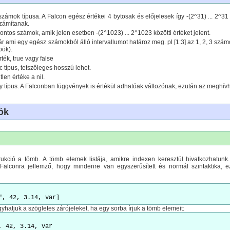
számok típusa. A Falcon egész értékei 4 bytosak és előjelesek így -(2^31) ... 2^31 
zámítanak.
ntos számok, amik jelen esetben -(2^1023) ... 2^1023 közötti értéket jelent.
ár ami egy egész számokból álló intervallumot határoz meg. pl [1:3] az 1, 2, 3 szá
bök).
rték, true vagy false
c típus, tetszőleges hosszú lehet.
tlen értéke a nil.
y típus. A Falconban függvények is értékül adhatóak változónak, ezután az meghívha
ók
rukció a tömb. A tömb elemek listája, amikre indexen keresztül hivatkozhatunk
 Falconra jellemző, hogy mindenre van egyszerűsített és normál szintaktika, 
yhatjuk a szögletes zárójeleket, ha egy sorba írjuk a tömb elemeit: