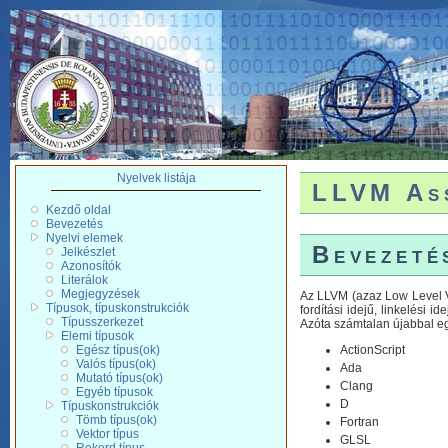
Nyelvek listája
LLVM Ass
Kezdő oldal
Bevezetés
Nyelvi elemek
Bevezeté
Jelkészlet
Azonosítók
Literálok
Megjegyzések
Az LLVM (azaz Low Level Vi
Típusok, típuskonstrukciók
fordítási idejű, linkelési 
Típusszerkezet
Azóta számtalan újabbal egé
Elemi típusok
Egész típus(ok)
ActionScript
Valós típus(ok)
Ada
Mutató típus(ok)
Clang
Egyéb típusok
D
Típuskonstrukciók
Tömb típus(ok)
Fortran
Vektor típus
GLSL