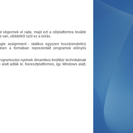
t végeznek el rajta, majd ezt a célplatformra tovább
van, utóbbitról szól ez a leírás.
ngle assignment - statikus egyszeri hozzárendelés)
ebben a formában reprezentált programok előnyös
programozási nyelvek dinamikus fordítási technikáinak
alatt adták ki. Keresztplatformos, így Windows alatt,