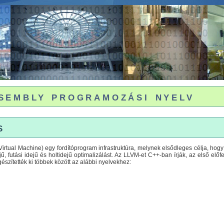
embly programozási nyelv
s
rtual Machine) egy fordítóprogram infrastruktúra, melynek elsődleges célja, hog
idejű, futási idejű és holtidejű optimalizálást. Az LLVM-et C++-ban írják, az első el
szítették ki többek között az alábbi nyelvekhez: