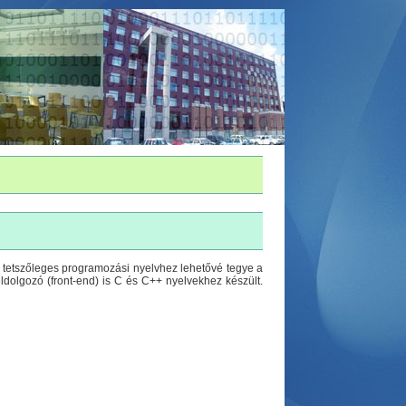
y tetszőleges programozási nyelvhez lehetővé tegye a
őfeldolgozó (front-end) is C és C++ nyelvekhez készült.