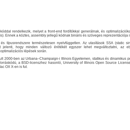
óddal rendelkezik, melyet a front-end fordítókkal generálnak, és optimalizációka
 is). Ennek a köztes, assembly jellegű kódnak bináris és szöveges reprezentációja is 
és típusrendszere természetesen nyelvfüggetlen. Az utasítások SSA (static si
 jelenti, hogy minden változó érétékét egyszer lehet megváltoztatni, az 
 optimalizációs lépések során.
indult 2000-ben az Urbana–Champaign-i Illinois Egyetemen, statikus és dinamikus 
orráskódú, a BSD-licenszhez hasonló, University of Illinois Open Source License 
c OX X-en is fut.