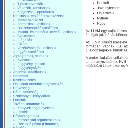
Rekord típus
Haskell
Típuskonverziók
Változók, konstansok
Java bytecode
Kifejezések, operátorok
Objective-C
Utasítások, vezérlési szerkezetek
Python
Modul szerkezet
Ruby
Aritmetikai utasítások
Összehasonlító utasítások
Az LLVM egy saját köztes k
Mutató- és memória-kezelő utasítások
fordítják (akár futás időben
Szekvencia
Elágazás
Az LLVM utasításkészlete 
Ciklus
formában vannak. Ez azt
Vezérlésátadó utasítások
tulajdonságokkal bírnak az
Egyéb utasítások
Alprogramok, modulok
A projekt kutatási céllal 
Szintaxis
tanulmányozásához. Nyílt f
Függvény típusok
különböző Linux-okon és Ma
Függvényhívás
Absztrakt adattípusok
Sablonok
Kivételkezelés
Objektum-orientált programozás
Helyesség
Párhuzamosság
Szabványos könyvtárak
Fordítók
További információk
Könyvek angol nyelven
Linkek
Példaprogramok
Parancssori argumentumok
Rekurzió példa (Fibonacci)