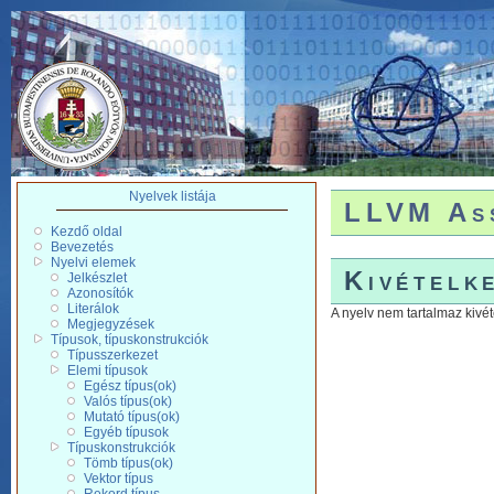
Nyelvek listája
LLVM Ass
Kezdő oldal
Bevezetés
Nyelvi elemek
Kivételk
Jelkészlet
Azonosítók
Literálok
A nyelv nem tartalmaz kivé
Megjegyzések
Típusok, típuskonstrukciók
Típusszerkezet
Elemi típusok
Egész típus(ok)
Valós típus(ok)
Mutató típus(ok)
Egyéb típusok
Típuskonstrukciók
Tömb típus(ok)
Vektor típus