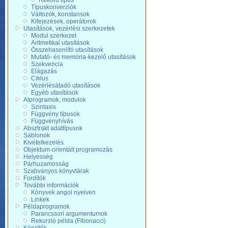
Rekord típus
Típuskonverziók
Változók, konstansok
Kifejezések, operátorok
Utasítások, vezérlési szerkezetek
Modul szerkezet
Aritmetikai utasítások
Összehasonlító utasítások
Mutató- és memória-kezelő utasítások
Szekvencia
Elágazás
Ciklus
Vezérlésátadó utasítások
Egyéb utasítások
Alprogramok, modulok
Szintaxis
Függvény típusok
Függvényhívás
Absztrakt adattípusok
Sablonok
Kivételkezelés
Objektum-orientált programozás
Helyesség
Párhuzamosság
Szabványos könyvtárak
Fordítók
További információk
Könyvek angol nyelven
Linkek
Példaprogramok
Parancssori argumentumok
Rekurzió példa (Fibonacci)