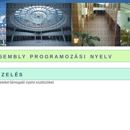
embly programozási nyelv
ezelés
teleket támogató nyelvi eszközöket.