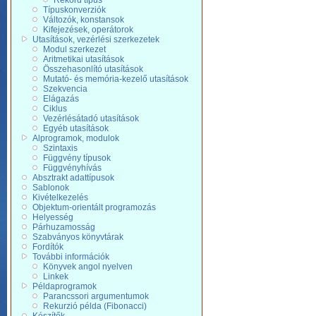
Rekord típus
Típuskonverziók
Változók, konstansok
Kifejezések, operátorok
Utasítások, vezérlési szerkezetek
Modul szerkezet
Aritmetikai utasítások
Összehasonlító utasítások
Mutató- és memória-kezelő utasítások
Szekvencia
Elágazás
Ciklus
Vezérlésátadó utasítások
Egyéb utasítások
Alprogramok, modulok
Szintaxis
Függvény típusok
Függvényhívás
Absztrakt adattípusok
Sablonok
Kivételkezelés
Objektum-orientált programozás
Helyesség
Párhuzamosság
Szabványos könyvtárak
Fordítók
További információk
Könyvek angol nyelven
Linkek
Példaprogramok
Parancssori argumentumok
Rekurzió példa (Fibonacci)