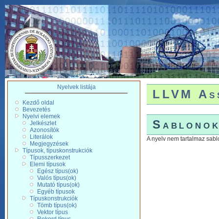
Nyelvek listája
LLVM Ass
Kezdő oldal
Bevezetés
Nyelvi elemek
Sablono
Jelkészlet
Azonosítók
Literálok
A nyelv nem tartalmaz sabl
Megjegyzések
Típusok, típuskonstrukciók
Típusszerkezet
Elemi típusok
Egész típus(ok)
Valós típus(ok)
Mutató típus(ok)
Egyéb típusok
Típuskonstrukciók
Tömb típus(ok)
Vektor típus