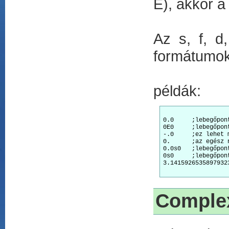
E), akkor 
Az s, f, d,
formátumok
példák:
0.0	;lebegőpontos nulla az alapértelmezett formátumban

0E0	;lebegőpontos nulla az alapértelmezett formátumban

-.0	;ez lehet minus nulla ill. plusz nulla is, implementációfüggő

0.	;az egész nulla, NEM a lebegőpontos nulla!

0.0s0	;lebegőpontos nulla short formátumban

0s0	;lebegőpontos nulla short formátumban

3.1415926535897932384d0		;a pi közelítése double
Comple