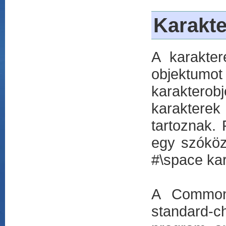
Karakt
A karakter
objektumot 
karakterobj
karaktere
tartoznak. 
egy szóközt
#\space ka
A Common 
standard-c