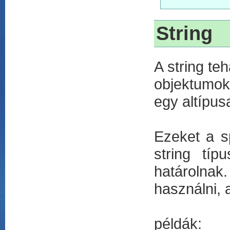
String
A string te
objektumoka
egy altípus
Ezeket a sp
string típ
határolnak.
használni, a
példák: