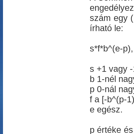
engedélyezi
szám egy (m
írható le:
s*f*b^(e-p),
s +1 vagy -
b 1-nél na
p 0-nál na
f a [-b^(p-1
e egész.
p értéke és