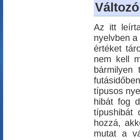
Változó
Az itt leí
nyelvben a
értéket tár
nem kell m
bármilyen 
futásidőbe
típusos ny
hibát fog 
típushibát
hozzá, akk
mutat a vá