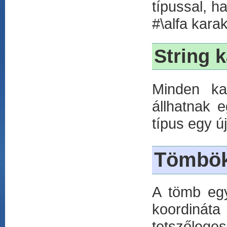
típussal, h
#\alfa kara
String 
Minden kar
állhatnak e
típus egy új
Tömbö
A tömb eg
koordinát
tetszőleges