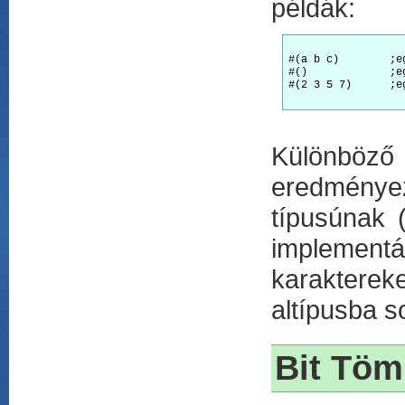
példák:
#(a b c)	;egy 3 hosszú vektor

#()		;egy üres vektor

#(2 3 5 7)	;egy vektor, amely a 10 alatti prímszámokat tartalmazza

Különböző 
eredménye
típusúnak 
implement
karakterek
altípusba so
Bit Tö