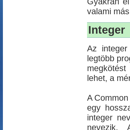
Gyakran el
valami más.
Integer
Az integer
legtöbb pr
megkötést 
lehet, a mé
A Common L
egy hossza
integer ne
nevezik.