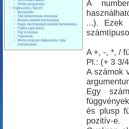
Beolvasás fájlból
A number
Példa programok
Fájlkezelés, fájl I/O
használhatók
Bevezetés
Fájl tartalmának olvasása
...). Ezek
Bináris adatok beolvasása
Nagy mennyiségű adatok beolvasása
Fájlba való kiírás
számtípuso
Fájl lezárása
Fájlnevek
Minta program fájlkezelés, lista
manipulálás
A +, -, *, 
Pl.: (+ 3 3/
A számok v
argumentum 
Egy szám
függvényekk
és plusp f
pozitív-e.