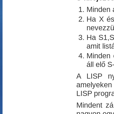
Minden a
Ha X és 
nevezz
Ha S1,S2
amit lis
Minden 
áll elő 
A LISP ny
amelyeken 
LISP progr
Mindent zár
nagyon egys