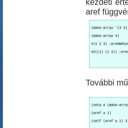
kezdeti ért
aref függvén
#(1 2 3) ;eredmény
#2((1) (1 2)) ;ere
További mű
(setq a (make-arra