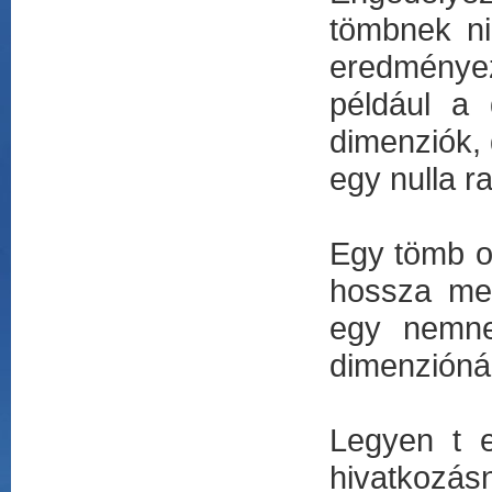
tömbnek ni
eredményez.
például a
dimenziók, 
egy nulla 
Egy tömb o
hossza me
egy nemne
dimenziónál
Legyen t 
hivatkozásn