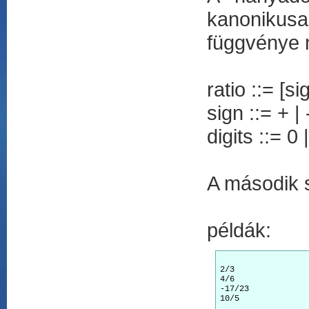
kanonikusa
függvénye m
ratio ::= [si
sign ::= + | 
digits ::= 0 |
A második 
példák:
2/3

4/6

-17/23

10/5
