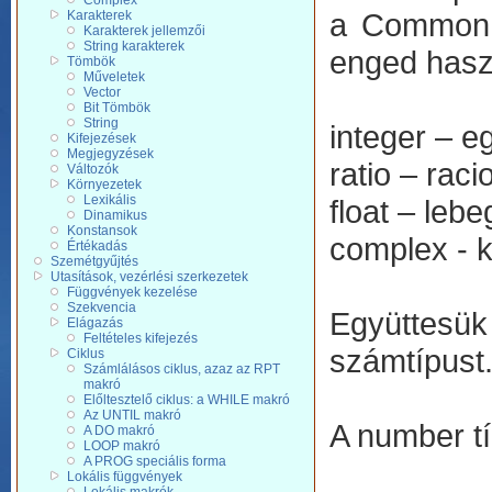
Complex
a Common L
Karakterek
Karakterek jellemzői
String karakterek
enged hasz
Tömbök
Műveletek
Vector
Bit Tömbök
String
integer – e
Kifejezések
Megjegyzések
ratio – raci
Változók
Környezetek
Lexikális
float – leb
Dinamikus
Konstansok
complex - 
Értékadás
Szemétgyűjtés
Utasítások, vezérlési szerkezetek
Függvények kezelése
Szekvencia
Együttesü
Elágazás
Feltételes kifejezés
számtípust.
Ciklus
Számlálásos ciklus, azaz az RPT
makró
Előltesztelő ciklus: a WHILE makró
Az UNTIL makró
A number tí
A DO makró
LOOP makró
A PROG speciális forma
Lokális függvények