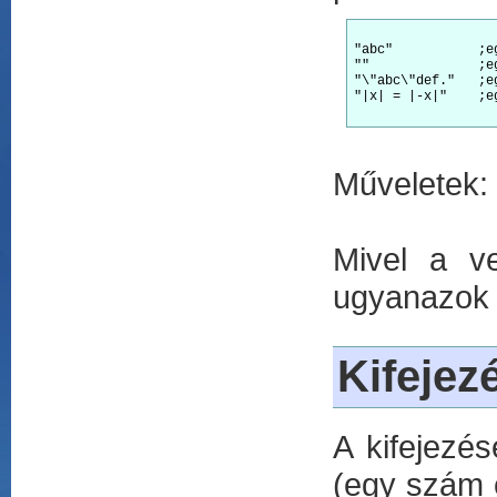
"abc"		;egy 3 hosszú sztring

""		;egy üres sztring

"\"abc\"def." 	;egy 9 hosszú sztring

"|x| = |-x|"	;egy 10 hosszú sztring

Műveletek:
Mivel a ve
ugyanazok 
Kifejez
A kifejezé
(egy szám é