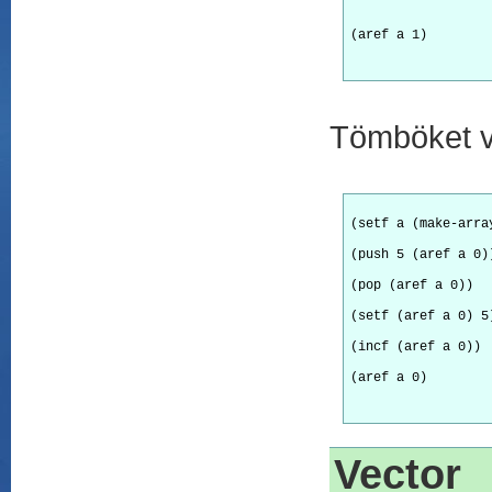
Tömböket v
(setf a (make-arra
Vector