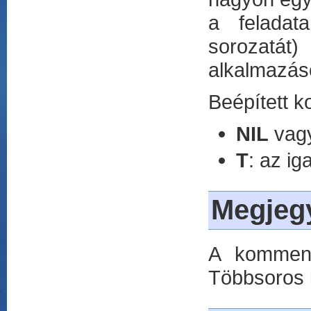
a feladat
sorozatát)
alkalmazáso
Beépített k
NIL
vagy 
T
: az ig
Megjeg
A kommente
Többsoros 