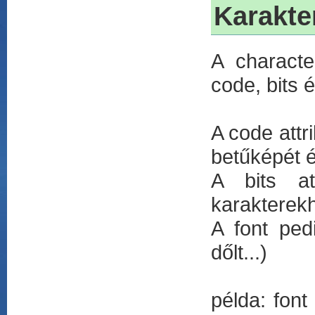
Karakte
A characte
code, bits é
A code attr
betűképét é
A bits at
karakterek
A font pedi
dőlt...)
példa: font