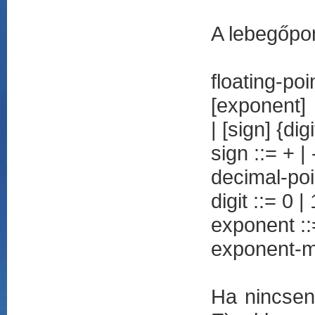
A lebegőpo
floating-p
[exponent]
| [sign] {di
sign ::= + | 
decimal-poin
digit ::= 0 | 
exponent ::
exponent-mark
Ha nincsen