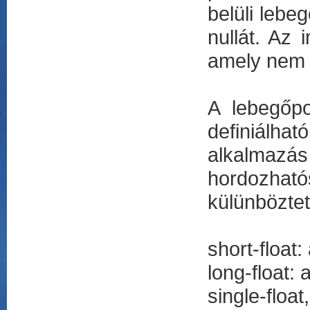
belüli lebe
nullát. Az 
amely nem a
A lebegőp
definiálha
alkalmaz
hordozha
külünbözte
short-float:
long-float: 
single-float