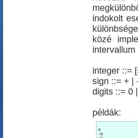
megkülönbö
indokolt es
különbsége
közé imple
intervallum
integer ::= [
sign ::= + | 
digits ::= 0 |
példák:
0

-0
