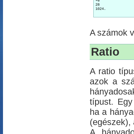
+6

28

1024.

A számok vé
Ratio
A ratio típ
azok a szá
hányadosaké
típust. Egy
ha a hánya
(egészek), 
A hányados