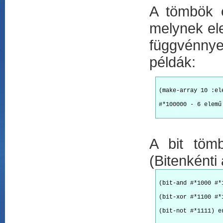
A tömbök e
melynek el
függvénnyel
példák:
(make-array 10 :el
#*100000 - 6 elemű
A bit tömb
(Bitenkénti a
(bit-and #*1000 #*
(bit-xor #*1100 #*
(bit-not #*1111) e