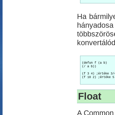
Ha bármily
hányados
többszöröse
konvertálód
(defun f (a b)

(/ a b))

(f 3 4) ;értéke 3/4
(f 10 2) ;értéke 5
Float
A Common L