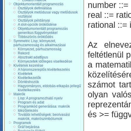
Lokális makrók
number ::= 
Objektumorientált programozás
Osztályok definiálása
real ::= rati
Osztályok metódusai vagy metódusok
osztályai
Osztályok példányai
rational ::= 
A slot-opciók öröklődése
Objektumorientált programozás
generikus függvényekkel
Többszörös öröklődés
Symmetric Lisp; környezet,
Az elneve
párhuzamosság és alkalmazásai
Környezet, párhuzamosság
feltétlenül
Rekord
Absztrakt adattípus
Környezetek időleges viselkedése
a matematik
Kivételek kezelése
A háromszereplős kivételkezelés
közelítésé
Kivételek
Kivételkezelők
számot tar
Döntéshozók
Hagyományos, eldobás-elkapás jellegű
kivételkezelés
olyan való
Makrók
Lisp: A programozható nyelv
reprezentá
Program és adat
Programkód generálása: makrók
Idézőjelezés
és >= függ
További lehetőségek: beolvasási
makrók, makrószimbólumok
Programok
Gráf bejárása