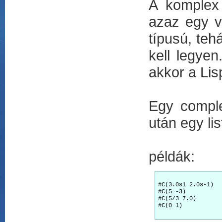
A komplex
azaz egy v
típusú, tehá
kell legye
akkor a Lis
Egy comple
után egy li
példák:
#C(3.0s1 2.0s-1)	;a valós és képzetes részek short-float formátumban

#C(5 -3)		;a valós és képzetes részek egészek

#C(5/3 7.0) 		;átkonvertálódik #C(1.66666 7.0) -re

#C(0 1)			;i
