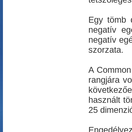
Egy tömb 
negatív e
negatív eg
szorzata.
A Common L
rangjára v
következő
használt t
25 dimenzió
Engedélyez