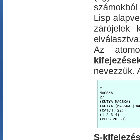
számokból 
Lisp alapv
zárójelek 
elválasztva.
Az atomo
kifejezése
nevezzük. A
T

MACSKA

27

(KUTYA MACSKA)

(KUTYA (MACSKA (BAR
(CATCH (22))

(1 2 3 4)

(PLUS 20 30)

S-kifejezé