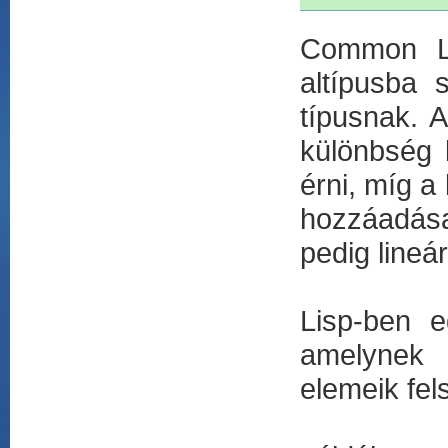
Common Li
altípusba 
típusnak. A
különbség 
érni, míg a
hozzáadása
pedig lineár
Lisp-ben e
amelynek 
elemeik fel