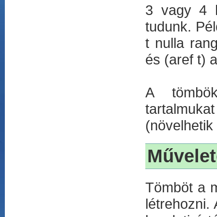
3 vagy 4 l
tudunk. Pél
t nulla ra
és (aref t)
A tömbök 
tartalmuka
(növelhetik
Művelet
Tömböt a m
létrehozni.