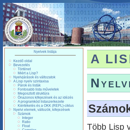
Nyelvek listája
A LIS
Kezdő oldal
Bevezetés
Történet
Miért a Lisp?
Nyelvjárások és változatok
Nyelv
A Lisp nyelv szintaxisa
Párok és listák
Fontosabb lista műveletek
Megosztott struktúra
Önazonos kifejezések és az idézés
A programkód listaszerkezete
Számo
Kiértékelés és a OKK (REPL)-ciklus
Nyelvi elemek, változók, kifejezések
Számok
Integer
Ratio
Több Lisp 
Float