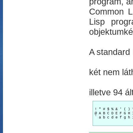
program, am
Common Lis
Lisp prog
objektumké
A standard 
két nem lát
illetve 94 á
! " # $ % & ' ( ) 
@ A B C D E F G H 
` a b c d e f g h 