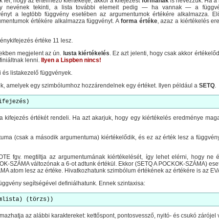
k fel, hogy az értelmező kiértékelje, akkor a kifejezést
formának
is nevezzük. Ha a 
y nevének tekinti, a lista további elemeit pedig — ha vannak — a függvé
ényt a legtöbb függvény esetében az argumentumok értékére alkalmazza. Elő
gumentumok értékére alkalmazza függvényt. A
forma értéke
, azaz a kiértékelés 
énykifejezés értéke 11 lesz.
vekben megjelent az ún.
lusta kiértékelés
. Ez azt jelenti, hogy csak akkor értékelő
iniáltnak lenni.
Ilyen a Lispben nincs!
i és listakezelő függvények.
k, amelyek egy szimbólumhoz hozzárendelnek egy értéket. Ilyen például a
SETQ
.
ifejezés)
 a kifejezés értékét rendeli. Ha azt akarjuk, hogy egy kiértékelés eredménye maga
a (csak a második argumentuma) kiértékelődik, és ez az érték lesz a függvény
fgv. megtiltja az argumentumának kiértékelését, így lehet elérni, hogy ne é
CKOK-SZÁMA változónak a 6-ot adtunk értékül. Ekkor (SETQ A POCKOK-SZÁMA) e
 atom lesz az értéke. Hivatkozhatunk szimbólum értékének az értékére is az EV
ggvény segítségével definiálhatunk. Ennek szintaxisa:
mlista) (törzs))
azhatja az alábbi karaktereket: kettőspont, pontosvessző, nyitó- és csukó zárójel v