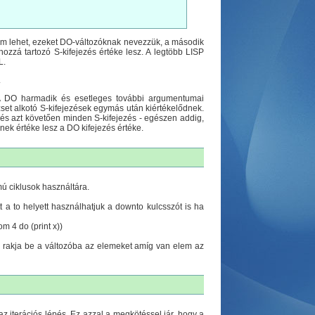
ólum lehet, ezeket DO-változóknak nevezzük, a második
ozzá tartozó S-kifejezés értéke lesz. A legtöbb LISP
L.
.
 A DO harmadik és esetleges további argumentumai
rzset alkotó S-kifejezések egymás után kiértékelődnek.
- és azt követően minden S-kifejezés - egészen addig,
nnek értéke lesz a DO kifejezés értéke.
mú ciklusok használtára.
Itt a to helyett használhatjuk a downto kulcsszót is ha
m 4 do (print x))
dig rakja be a változóba az elemeket amíg van elem az
az iterációs lépés. Ez azzal a megkötéssel jár, hogy a