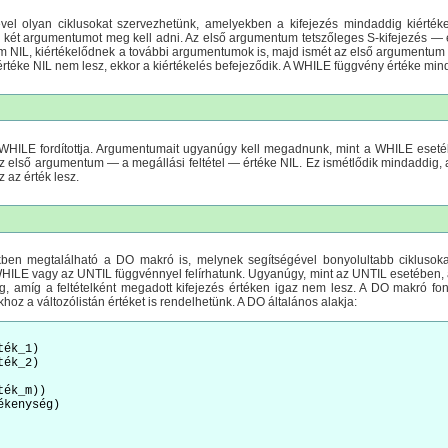
l olyan ciklusokat szervezhetünk, amelyekben a kifejezés mindaddig kiértékel
ét argumentumot meg kell adni. Az első argumentum tetszőleges S-kifejezés — ez
em NIL, kiértékelődnek a további argumentumok is, majd ismét az első argumentum é
téke NIL nem lesz, ekkor a kiértékelés befejeződik. A WHILE függvény értéke mind
HILE fordítottja. Argumentumait ugyanúgy kell megadnunk, mint a WHILE eset
az első argumentum — a megállási feltétel — értéke NIL. Ez ismétlődik mindaddig
 az érték lesz.
ben megtalálható a DO makró is, melynek segítségével bonyolultabb ciklusoka
 WHILE vagy az UNTIL függvénnyel felírhatunk. Ugyanúgy, mint az UNTIL esetében, 
ig, amíg a feltételként megadott kifejezés értéken igaz nem lesz. A DO makró fo
oz a változólistán értéket is rendelhetünk. A DO általános alakja:
ék_1)

ék_2)

ék_m))

kenység)
