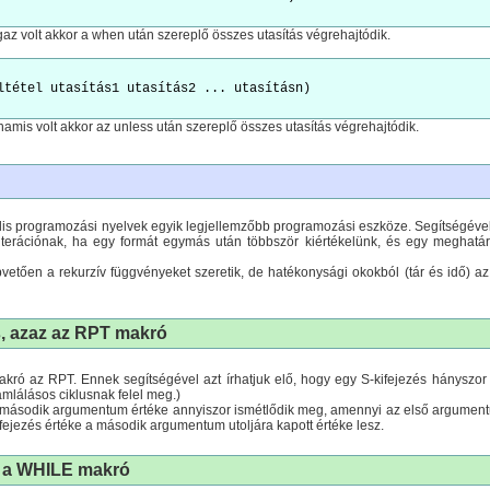
gaz volt akkor a when után szereplő összes utasítás végrehajtódik.
ltétel utasítás1 utasítás2 ... utasításn)

 hamis volt akkor az unless után szereplő összes utasítás végrehajtódik.
lis programozási nyelvek egyik legjellemzőbb programozási eszköze. Segítségével 
terációnak, ha egy formát egymás után többször kiértékelünk, és egy meghatározo
vetően a rekurzív függvényeket szeretik, de hatékonysági okokból (tár és idő) az 
, azaz az
RPT
makró
akró az RPT. Ennek segítségével azt írhatjuk elő, hogy egy S-kifejezés hányszor 
ámlálásos ciklusnak felel meg.)
második argumentum értéke annyiszor ismétlődik meg, amennyi az első argumen
ifejezés értéke a második argumentum utoljára kapott értéke lesz.
: a
WHILE
makró