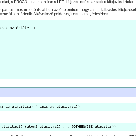
éseket; a PROGN-hez hasonlóan a LET-kifejezés értéke az utolsó kifejezés értéke.
ió párhuzamosan történik abban az értelemben, hogy az inicializációs kifejezése
kvenciálisan történik. A következő példa segít ennek megértésében:
snek az értéke 11          

az ág utasítása) (hamis ág utasítása))
 utasítás1) (atom2 utasítás2) ... (OTHERWISE utasítás))