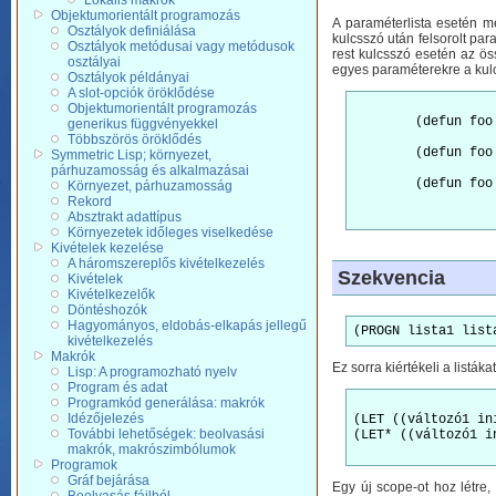
Lokális makrók
Objektumorientált programozás
A paraméterlista esetén me
Osztályok definiálása
kulcsszó után felsorolt pa
Osztályok metódusai vagy metódusok
rest kulcsszó esetén az ös
osztályai
egyes paraméterekre a kulc
Osztályok példányai
A slot-opciók öröklődése
Objektumorientált programozás
	(defun fo
generikus függvényekkel
Többszörös öröklődés
	(defun fo
Symmetric Lisp; környezet,
párhuzamosság és alkalmazásai
	(defun fo
Környezet, párhuzamosság
Rekord
Absztrakt adattípus
Környezetek időleges viselkedése
Kivételek kezelése
A háromszereplős kivételkezelés
Szekvencia
Kivételek
Kivételkezelők
Döntéshozók
Hagyományos, eldobás-elkapás jellegű
(PROGN lista1 list
kivételkezelés
Makrók
Ez sorra kiértékeli a listák
Lisp: A programozható nyelv
Program és adat
Programkód generálása: makrók
Idézőjelezés
(LET ((változó1 in
További lehetőségek: beolvasási
(LET* ((változó1 i
makrók, makrószimbólumok
Programok
Gráf bejárása
Egy új scope-ot hoz létre,