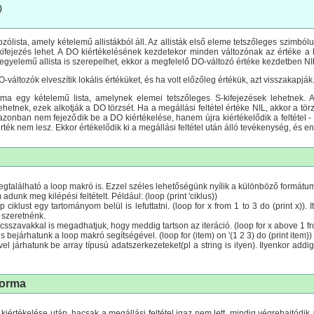


zólista, amely kételemű allistákból áll. Az allisták első eleme tetszőleges szimb
ifejezés lehet. A DO kiértékelésének kezdetekor minden változónak az értéke a h
 egyelemű allista is szerepelhet, ekkor a megfelelő DO-változó értéke kezdetben NI
változók elveszítik lokális értéküket, és ha volt előzőleg értékük, azt visszakapják
 egy kételemű lista, amelynek elemei tetszőleges S-kifejezések lehetnek.
ehetnek, ezek alkotják a DO törzsét. Ha a megállási feltétel értéke NIL, akkor a tö
 azonban nem fejeződik be a DO kiértékelése, hanem újra kiértékelődik a feltétel 
érték nem lesz. Ekkor értékelődik ki a megállási feltétel után álló tevékenység, és e
egtalálható a loop makró is. Ezzel széles lehetőségünk nyílik a különböző formátu
dunk meg kilépési feltételt. Például: (loop (print 'ciklus))
iklust egy tartományom belül is lefuttatni. (loop for x from 1 to 3 do (print x)). 
 szeretnénk.
sszavakkal is megadhatjuk, hogy meddig tartson az iteráció. (loop for x above 1 fro
 bejárhatunk a loop makró segítségével. (loop for (item) on '(1 2 3) do (print item))
vel járhatunk be array típusú adatszerkezeteket(pl a string is ilyen). Ilyenkor ad
forma
iértékelése után, hacsak a megállási feltétel igaz nem lett, mindig végrehajtódik 