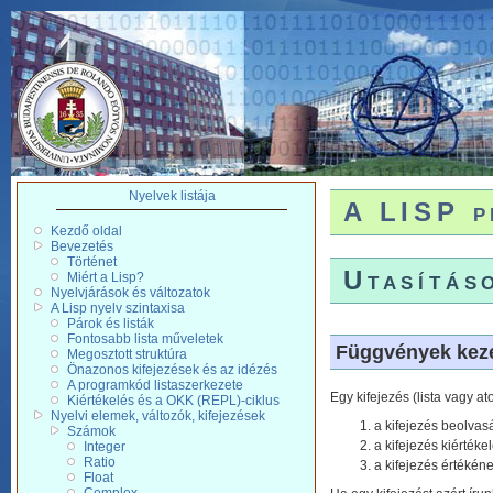
Nyelvek listája
A LISP p
Kezdő oldal
Bevezetés
Történet
Utasítás
Miért a Lisp?
Nyelvjárások és változatok
A Lisp nyelv szintaxisa
Párok és listák
Fontosabb lista műveletek
Függvények kez
Megosztott struktúra
Önazonos kifejezések és az idézés
A programkód listaszerkezete
Egy kifejezés (lista vagy 
Kiértékelés és a OKK (REPL)-ciklus
Nyelvi elemek, változók, kifejezések
a kifejezés beolvas
Számok
a kifejezés kiértéke
Integer
Ratio
a kifejezés értékéne
Float