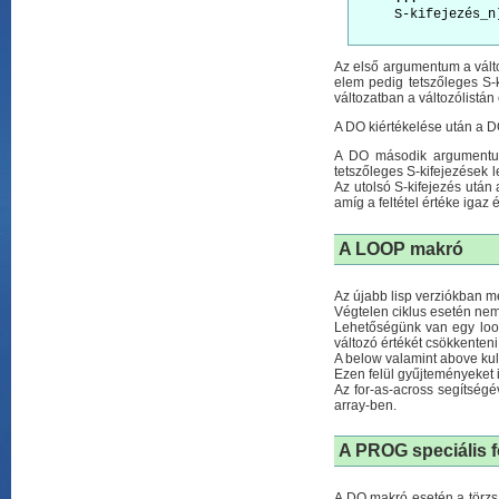
     S-kifejezés_n)
Az első argumentum a válto
elem pedig tetszőleges S-k
változatban a változólistán
A DO kiértékelése után a DO-
A DO második argumentuma
tetszőleges S-kifejezések l
Az utolsó S-kifejezés után
amíg a feltétel értéke igaz 
A
LOOP
makró
Az újabb lisp verziókban m
Végtelen ciklus esetén nem a
Lehetőségünk van egy loop c
változó értékét csökkenteni
A below valamint above kulc
Ezen felül gyűjteményeket is
Az for-as-across segítségé
array-ben.
A
PROG
speciális 
A DO makró esetén a törzs k