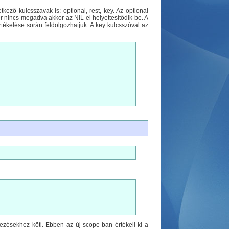
ező kulcsszavak is: optional, rest, key. Az optional
 nincs megadva akkor az NIL-el helyettesítődik be. A
rtékelése során feldolgozhatjuk. A key kulcsszóval az
ejezésekhez köti. Ebben az új scope-ban értékeli ki a