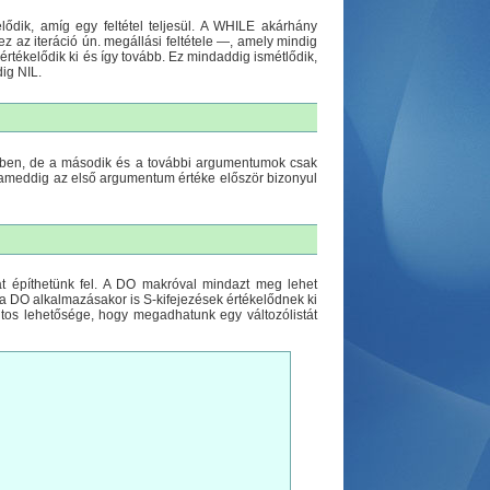
ődik, amíg egy feltétel teljesül. A WHILE akárhány
 az iteráció ún. megállási feltétele —, amely mindig
rtékelődik ki és így tovább. Ez mindaddig ismétlődik,
ig NIL.
ében, de a második és a további argumentumok csak
, ameddig az első argumentum értéke először bizonyul
t építhetünk fel. A DO makróval mindazt meg lehet
a DO alkalmazásakor is S-kifejezések értékelődnek ki
ntos lehetősége, hogy megadhatunk egy változólistát