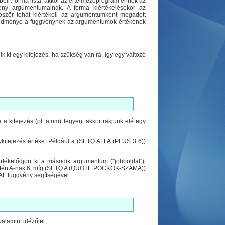
beírt forma lista, akkor az értelmezőprogram ennek az
ny argumentumainak. A forma kiértékelésekor az
ször tehát kiértékeli az argumentumként megadott
eredménye a függvénynek az argumentumok értékének
dik ki egy kifejezés, ha szükség van rá, így egy változó
 a kifejezés (pl. atom) legyen, akkor rakjunk elé egy
kifejezés értéke. Például a (SETQ ALFA (PLUS 3 6))
rtékelődjön ki a második argumentum ("jobboldal").
setén A-nak 6, míg (SETQ A (QUOTE POCKOK-SZÁMA))
AL függvény segítségével.
alamint idézőjel.