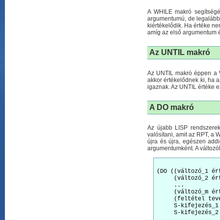
A WHILE makró segítségéve
argumentumú, de legalább k
kiértékelődik. Ha értéke n
amíg az első argumentum ér
Az
UNTIL
makró
Az UNTIL makró éppen a W
akkor értékelődnek ki, ha 
igaznak. Az UNTIL értéke ez
A
DO
makró
Az újabb LISP rendszerek
valósítani, amit az RPT, a
újra és újra, egészen add
argumentumként. A változókh
(DO ((változó_1 ért
     (változó_2 ért
     ...

     (változó_m ért
     (feltétel tevé
     S-kifejezés_1

     S-kifejezés_2

     ...
