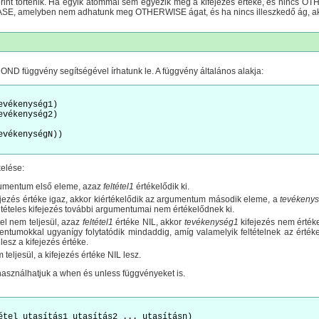
rint történik. Ha egyik atommal sem egyezik meg a kifejezés értéke, és nincs O
CASE, amelyben nem adhatunk meg OTHERWISE ágat, és ha nincs illeszkedő ág, 
 COND függvény segítségével írhatunk le. A függvény általános alakja:
vékenység1)

vékenység2)

vékenységN))

kelése:
gumentum első eleme, azaz
feltétel1
értékelődik ki.
jezés értéke igaz, akkor kiértékelődik az argumentum második eleme, a
tevékeny
eltételes kifejezés további argumentumai nem értékelődnek ki.
el nem teljesül, azaz
feltétel1
értéke NIL, akkor
tevékenység1
kifejezés nem érték
mentumokkal ugyanígy folytatódik mindaddig, amíg valamelyik feltételnek az érték
esz a kifejezés értéke.
 teljesül, a kifejezés értéke NIL lesz.
 használhatjuk a when és unless függvényeket is.
étel utasítás1 utasítás2 ... utasításn)
