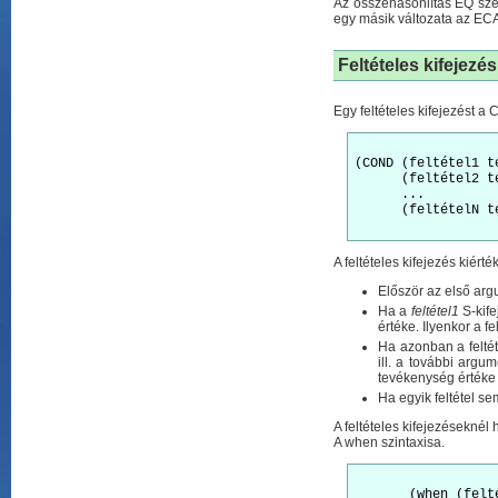
Az összehasonlítás EQ sze
egy másik változata az E
Feltételes kifejezés
Egy feltételes kifejezést a
(COND (feltétel1 te
      (feltétel2 te
      ...

      (feltételN te
A feltételes kifejezés kiérté
Először az első ar
Ha a
feltétel1
S-kife
értéke. Ilyenkor a f
Ha azonban a feltét
ill. a további argu
tevékenység értéke l
Ha egyik feltétel sem
A feltételes kifejezéseknél
A when szintaxisa.
       (when (felt