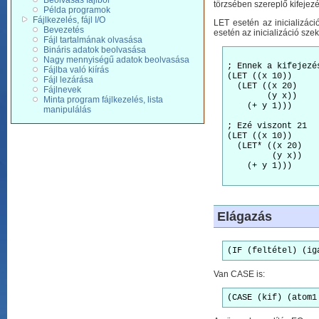
Beolvasás fájlból
törzsében szereplő kifejez
Példa programok
Fájlkezelés, fájl I/O
LET esetén az inicializác
Bevezetés
esetén az inicializáció sze
Fájl tartalmának olvasása
Bináris adatok beolvasása
Nagy mennyiségű adatok beolvasása
; Ennek a kifejezé
Fájlba való kiírás
(LET ((x 10))

Fájl lezárása
  (LET ((x 20)

Fájlnevek
        (y x))

Minta program fájlkezelés, lista
    (+ y 1)))

manipulálás
; Ezé viszont 21

(LET ((x 10))

  (LET* ((x 20)

         (y x))

    (+ y 1)))

Elágazás
(IF (feltétel) (ig
Van CASE is:
(CASE (kif) (atom1