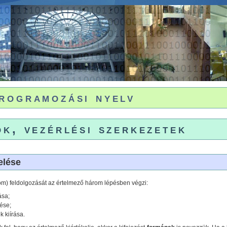
rogramozási nyelv
ok, vezérlési szerkezetek
elése
atom) feldolgozását az értelmező három lépésben végzi:
ása;
lése;
k kiírása.