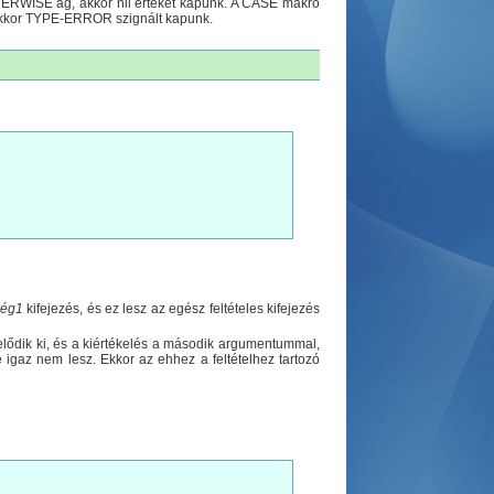
THERWISE ág, akkor nil értéket kapunk. A CASE makró
akkor TYPE-ERROR szignált kapunk.
ség1
kifejezés, és ez lesz az egész feltételes kifejezés
elődik ki, és a kiértékelés a második argumentummal,
e igaz nem lesz. Ekkor az ehhez a feltételhez tartozó