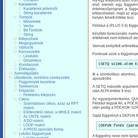
Complex
Ha egy kifejezést azért írun
Karakterek
első elemét egy függvén
Karakterek jellemzői
értelmezőprogram a függv
String karakterek
kifejezéseket, majd az ar
Tömbök
helyén felvett értéke lesz.
Műveletek
Például a (PLUS 5 6) függv
Vector
Bit Tömbök
Későbbi funkcionális nyel
String
értékének nem kötelező def
Kifejezések
Megjegyzések
Vannak beépített aritmetika
Változók
Környezetek
Fontosak azok a függvénye
Lexikális
Dinamikus
(SETQ szimb.atom k
Konstansok
Értékadás
Szemétgyűjtés
Itt a szimbolikus atomhoz,
Utasítások, vezérlési szerkezetek
aposztrófot.
Függvények kezelése
Szekvencia
A SETQ második argumentum
Elágazás
után ALFA értéke 9 lesz.
Feltételes kifejezés
Az egyargumentumos QUOTE 
Ciklus
Például tegyük fel, a PO
Számlálásos ciklus, azaz az RPT
után pedig a POCKOK-SZÁMA
makró
Előltesztelő ciklus: a WHILE makró
Saját függvényt a DEFUN fü
Az UNTIL makró
A DO makró
LOOP makró
(DEFUN fvnév (para
A PROG speciális forma
Lokális függvények
A függvény neve nem tartalm