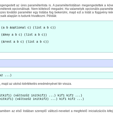
gengedett az üres paraméterlista is. A paraméterlistában megengedettek a követk
raméterek opcionálisak. Nem kötelező megadni. Ha valamelyik opcionális paraméter
szes további paraméter egy listába fog bekerülni, majd ezt a listát a függvény kié
saik alapján is tudunk hivatkozni. Példák:
o (a b &optional c) (list a b c)) 
o (&key a b c) (list a b c)) 
o (&rest a b c) (list a b c)) 
a2 ...)
at, majd az utolsó kiértékelés eredményével tér vissza.
itkif1) (változó2 initkif2) ...) kif1 kif2 ...)

nitkif1) (változó2 initkif2) ...) kif1 kif2 ...)

 amiben az első listában szereplő változó-neveket a megfelelő inicializációs kif