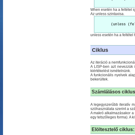
When esetén ha a feltétel i
Az unless szintaxisa.
       (unless (fe
unless esetén ha a feltétel
Ciklus
Az iteráció a nemfunkcioná
A LISP-ben azt nevezzük i
kiértékelést ismételnünk.
A funkcionális nyelvek alap
bekerültek.
Számlálásos ciklus
A legegyszerűbb iteratív m
szóhasználata szerint a sz
A makró alkalmazásakor a 
egy tetszőleges forma). A k
Elöltesztelő ciklus