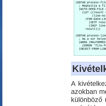
(DEFUN process-file
  ; Megnyitja a fi
  (WITH-OPEN-FILE (
    (LET ((result (
          (line-no 
      (FOR-EACH-LIN
        (SETF resu
        (INCF line-
      result)))

(DEFUN process-lin
  ; Ha a sor helye
  (WHEN (MALFORMED-
    (ERROR 'file-f
  (OBJECT-FROM-LINE
Kivétel
A kivételk
azokban meg
különböző 