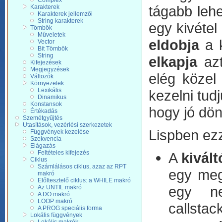
Complex
tágabb leh
Karakterek
Karakterek jellemzői
String karakterek
egy kivétel
Tömbök
Műveletek
eldobja
a k
Vector
Bit Tömbök
String
elkapja
azt
Kifejezések
Megjegyzések
elég közel
Változók
Környezetek
Lexikális
kezelni tud
Dinamikus
Konstansok
hogy jó dön
Értékadás
Szemétgyűjtés
Utasítások, vezérlési szerkezetek
Lispben ez
Függvények kezelése
Szekvencia
Elágazás
Feltételes kifejezés
A
kivált
Ciklus
Számlálásos ciklus, azaz az RPT
egy megf
makró
Előltesztelő ciklus: a WHILE makró
egy ne
Az UNTIL makró
A DO makró
LOOP makró
callstack
A PROG speciális forma
Lokális függvények