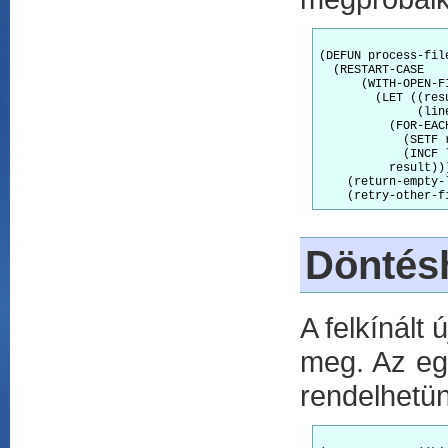
(DEFUN process-file
  (RESTART-CASE

      (WITH-OPEN-F
        (LET ((resu
              (line
          (FOR-EAC
            (SETF 
            (INCF l
          result)))
    (return-empty-
Döntés
A felkínált
meg. Az eg
rendelhetü