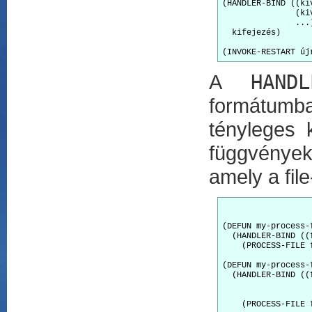
(HANDLER-BIND ((ki
               (ki
               ...)
  kifejezés)

A
HANDL
formátumb
tényleges 
függvényeke
amely a fil
(DEFUN my-process-
  (HANDLER-BIND ((
    (PROCESS-FILE f
(DEFUN my-process-
  (HANDLER-BIND ((
                  
                  