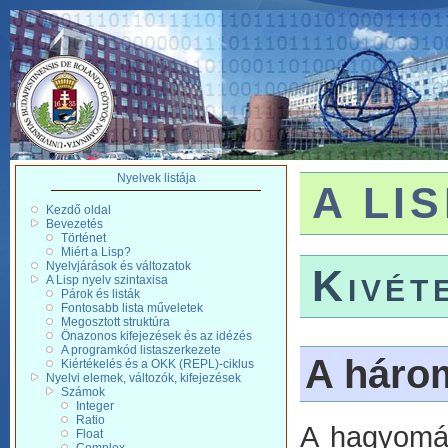
Nyelvek listája
A LIS
Kezdő oldal
Bevezetés
Történet
Miért a Lisp?
Nyelvjárások és változatok
Kivét
A Lisp nyelv szintaxisa
Párok és listák
Fontosabb lista műveletek
Megosztott struktúra
Önazonos kifejezések és az idézés
A programkód listaszerkezete
A három
Kiértékelés és a OKK (REPL)-ciklus
Nyelvi elemek, változók, kifejezések
Számok
Integer
Ratio
A hagyomán
Float