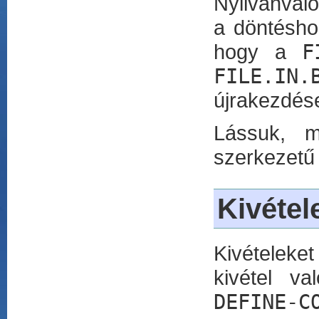
Nyilvánvaló
a döntésho
hogy a
F
FILE.IN.
újrakezdése
Lássuk, m
szerkezetű
Kivétel
Kivételek
kivétel va
DEFINE-C