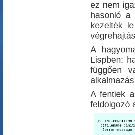
ez nem iga
hasonló 
kezelték le
végrehajtás
A hagyomá
Lispben: ha
függően v
alkalmazás
A fentiek a
feldolgozó 
(DEFINE-CONDITION 
  ((filename :init
   (error-message 