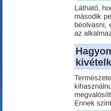
Látható, ho
második ped
beolvasni, 
az alkalmaz
Hagyo
kivétel
Természetes
kihasználn
megvalósít
Ennek szint