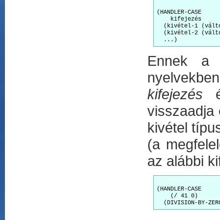
(HANDLER-CASE

    kifejezés

  (kivétel-1 (vált
  (kivétel-2 (vált
Ennek a v
nyelvekben 
kifejezés
ér
visszaadja e
kivétel típu
(a megfelel
az alábbi k
(HANDLER-CASE

    (/ 41 0)
