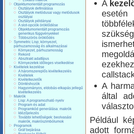
Lokális makrók
A
kezel
Objektumorientált programozás
Osztályok definiálása
esetén
Osztályok metódusai vagy metódusok
osztályai
többfél
Osztályok példányai
A slot-opciók öröklődése
Objektumorientált programozás
szükség
generikus függvényekkel
Többszörös öröklődés
ismerhe
Symmetric Lisp; környezet,
párhuzamosság és alkalmazásai
Környezet, párhuzamosság
megold
Rekord
Absztrakt adattípus
ezekhe
Környezetek időleges viselkedése
Kivételek kezelése
A háromszereplős kivételkezelés
callstac
Kivételek
Kivételkezelők
A harma
Döntéshozók
Hagyományos, eldobás-elkapás jellegű
kivételkezelés
által a
Makrók
Lisp: A programozható nyelv
választo
Program és adat
Programkód generálása: makrók
Idézőjelezés
Például ké
További lehetőségek: beolvasási
makrók, makrószimbólumok
Programok
adott form
Gráf bejárása