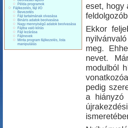
Beolvasás fájlból
eset, hogy 
Példa programok
Fájlkezelés, fájl I/O
Bevezetés
feldolgozób
Fájl tartalmának olvasása
Bináris adatok beolvasása
Nagy mennyiségű adatok beolvasása
Ekkor felje
Fájlba való kiírás
Fájl lezárása
nyilvánvaló
Fájlnevek
Minta program fájlkezelés, lista
manipulálás
meg. Ehhez
nevet. Már
modulból h
vonatkozóan
pedig szere
a hiányzó 
újrakezdé
ismeretébe