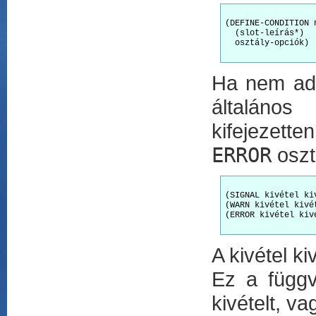
(DEFINE-CONDITION 
  (slot-leírás*)

  osztály-opciók)

Ha nem ad
általános
kifejezette
ERROR
oszt
(SIGNAL kivétel ki
(WARN kivétel kivé
(ERROR kivétel kiv
A kivétel k
Ez a függ
kivételt, v