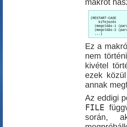
makrót hasz
(RESTART-CASE

    kifejezés

  (megoldás-1 (par
  (megoldás-2 (par
Ez a makró
nem történi
kivétel tör
ezek közül
annak megfe
Az eddigi p
FILE
függv
során, a
megpróbálko