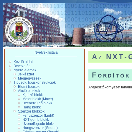
Nyelvek listája
Az NXT-G
Kezdő oldal
Bevezetés
Nyelvi elemek
Fordítók
Jelkészlet
Megjegyzések
Típusok, típuskonstrukciók
Elemi típusok
A fejlesztőkörnyezet tarta
Akció blokkok
Kijelző blokk
Motor blokk (Move)
Üzenetküldő blokk
Hang blokk
Szenzor blokkok
Fényszenzor (Light)
NXT gomb blokk
Üzenetfogadó blokk
Hangszenzor (Sound)