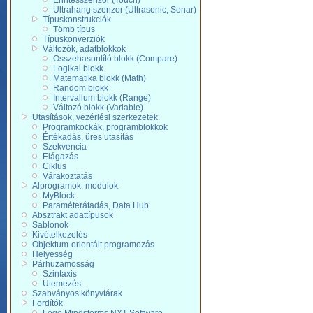
Érintésszenzor (Touch)
Ultrahang szenzor (Ultrasonic, Sonar)
Típuskonstrukciók
Tömb típus
Típuskonverziók
Változók, adatblokkok
Összehasonlító blokk (Compare)
Logikai blokk
Matematika blokk (Math)
Random blokk
Intervallum blokk (Range)
Változó blokk (Variable)
Utasítások, vezérlési szerkezetek
Programkockák, programblokkok
Értékadás, üres utasítás
Szekvencia
Elágazás
Ciklus
Várakoztatás
Alprogramok, modulok
MyBlock
Paraméterátadás, Data Hub
Absztrakt adattípusok
Sablonok
Kivételkezelés
Objektum-orientált programozás
Helyesség
Párhuzamosság
Szintaxis
Ütemezés
Szabványos könyvtárak
Fordítók