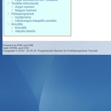
Lego Mindstorms NXT Software
További információk
Angol nyelven
Magyar nyelven
Példaprogramok
Gyűjtemény
Ultrahangos-integetős zenélés
Készítők
Készítők
Aktuális felelős
Powered by PHP and XML
Valid XHTML and CSS
Copgyright © 2010 - ELTE IK, Programozási Nyelvek és Fordítóprogramok Tanszék