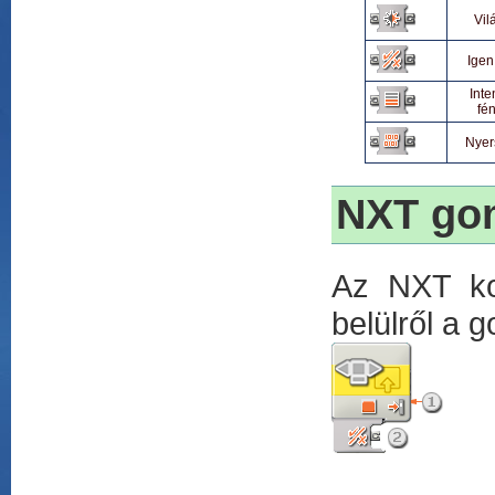
Vil
Igen
Inte
fé
Nyer
NXT go
Az NXT ko
belülről a 