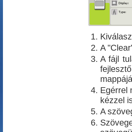
Kiválasz
A "Clear
A fájl t
fejleszt
mappájá
Egérrel 
kézzel i
A szöveg
Szöveg