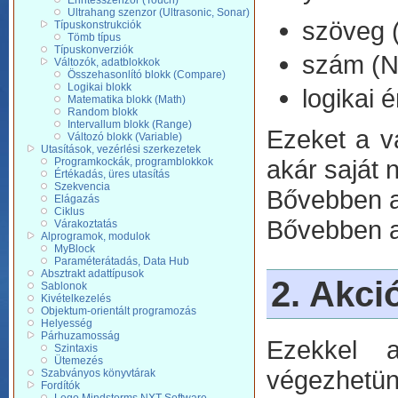
Érintésszenzor (Touch)
Ultrahang szenzor (Ultrasonic, Sonar)
szöveg (
Típuskonstrukciók
Tömb típus
Típuskonverziók
szám (
Változók, adatblokkok
Összehasonlító blokk (Compare)
Logikai blokk
logikai é
Matematika blokk (Math)
Random blokk
Intervallum blokk (Range)
Ezeket a vá
Változó blokk (Variable)
Utasítások, vezérlési szerkezetek
akár saját 
Programkockák, programblokkok
Értékadás, üres utasítás
Szekvencia
Bővebben a
Elágazás
Ciklus
Bővebben a
Várakoztatás
Alprogramok, modulok
MyBlock
Paraméterátadás, Data Hub
Absztrakt adattípusok
2. Akci
Sablonok
Kivételkezelés
Objektum-orientált programozás
Helyesség
Párhuzamosság
Ezekkel a
Szintaxis
Ütemezés
végezhetün
Szabványos könyvtárak
Fordítók