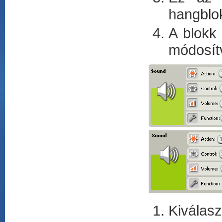
hangblo
A blokk
módosítv
Kiválas