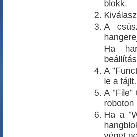
blokk.
Kiválasz
A csús
hangere
Ha hang
beállítá
A "Funct
le a fájlt.
A "File"
roboton 
Ha a "W
hangblo
véget ne