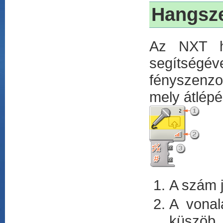
Hangsze
Az NXT ha
segítségév
fényszenzo
mely átlépé
A szám j
A vonal
küszöb.