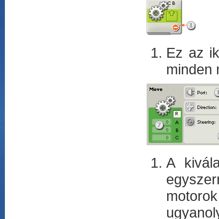
Ez az i
minden mo
A kivál
egyszerr
motorok
ugyanol