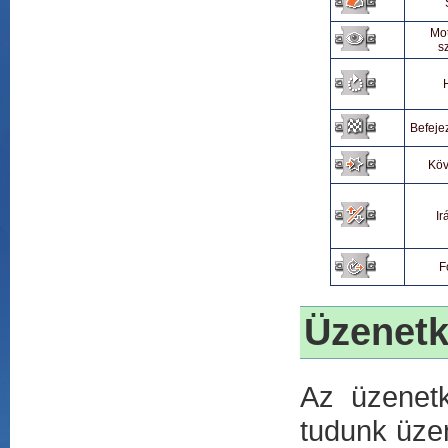
Mo
s
Befeje
Köv
Ir
F
Üzenetk
Az üzenetk
tudunk üzen