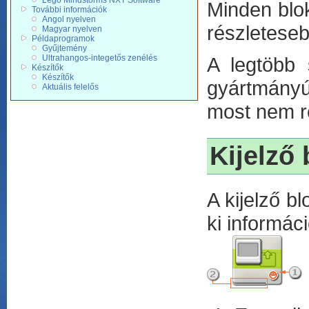
Lego Mindstorms NXT Software
Minden blok
További információk
Angol nyelven
részletese
Magyar nyelven
Példaprogramok
Gyűjtemény
Ultrahangos-integetős zenélés
A legtöbb 
Készítők
Készítők
gyártmányú
Aktuális felelős
most nem r
Kijelző 
A kijelző b
ki informáci