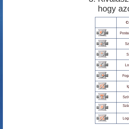
hogy azo
C
Posta
Sz
S
Lo
Fog
I
Szö
Szá
Log