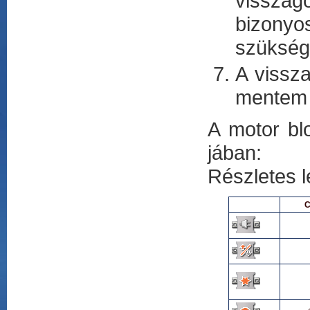
visszag
bizonyos
szükségü
A vissza
mentem 
A motor bl
jában:
Részletes l
C