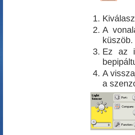
Kiválasz
A vonal
küszöb.
Ez az i
bepipált
A vissza
a szenzo