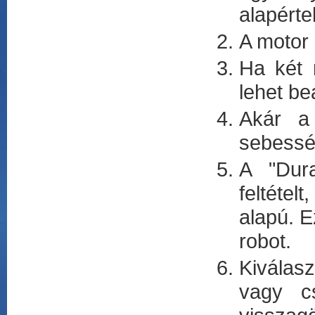
alapérte
A motor 
Ha két 
lehet be
Akár a
sebessé
A "Dura
feltétel
alapú. E
robot.
Kiválas
vagy cs