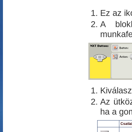
Ez az ik
A blok
munkafel
Kiválasz
Az ütköz
ha a go
Csatla