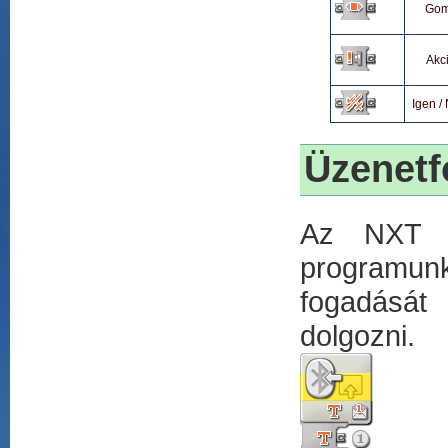
Go
Akc
Igen /
Üzenetf
Az NXT ko
programunk
fogadását 
dolgozni.