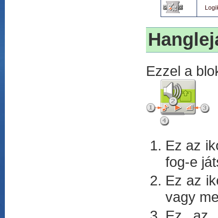
Logi
Hanglej
Ezzel a blo
Ez az ik
fog-e ját
Ez az ik
vagy meg
Ez az i