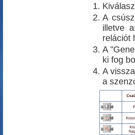
Kiválasz
A csúsz
illetve
relációt
A "Gener
ki fog b
A vissza
a szenzo
Csat
P
Küsz
Kis
Na