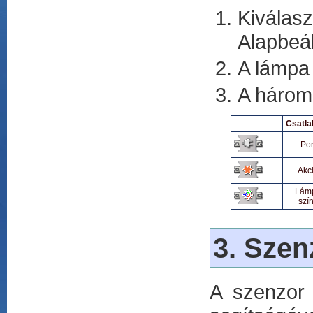
Kivála
Alapbeál
A lámpa
A három 
Csatla
Por
Akc
Lám
szí
3. Szen
A szenzor 