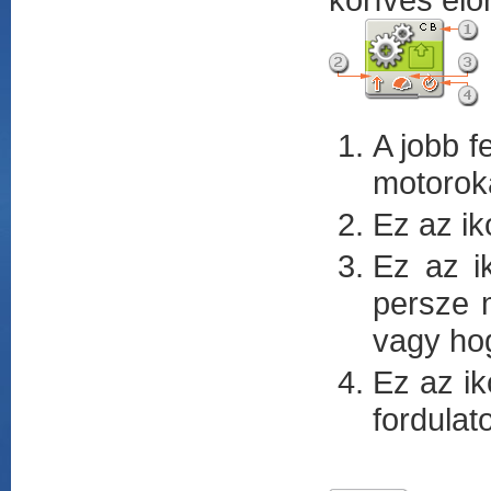
A jobb f
motoroka
Ez az ik
Ez az i
persze m
vagy hog
Ez az ik
fordulat