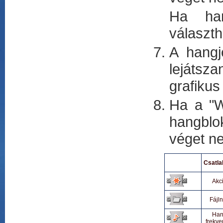
Ha han
választh
A hangj
lejátsz
grafikus
Ha a "W
hangblo
véget ne
Csatla
Akc
Fájl
Ha
frekve