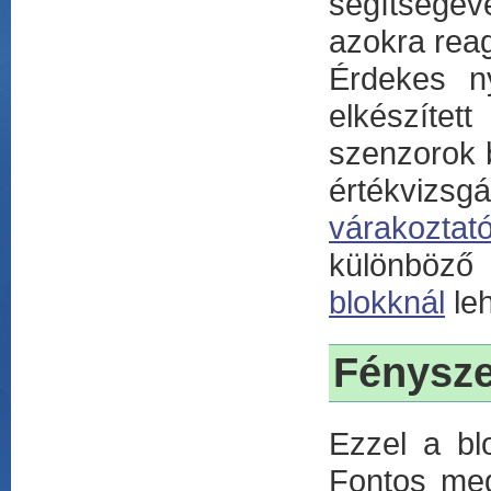
segítségév
azokra reag
Érdekes n
elkészíte
szenzorok b
értékvizsgá
várakoztat
különböző
blokknál
leh
Fénysze
Ezzel a bl
Fontos meg