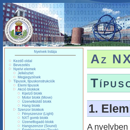
Nyelvek listája
Az NX
Kezdő oldal
Bevezetés
Nyelvi elemek
Jelkészlet
Megjegyzések
Típus
Típusok, típuskonstrukciók
Elemi típusok
Akció blokkok
Kijelző blokk
Motor blokk (Move)
Üzenetküldő blokk
1. Elem
Hang blokk
Szenzor blokkok
Fényszenzor (Light)
NXT gomb blokk
Üzenetfogadó blokk
A nyelvben 
Hangszenzor (Sound)