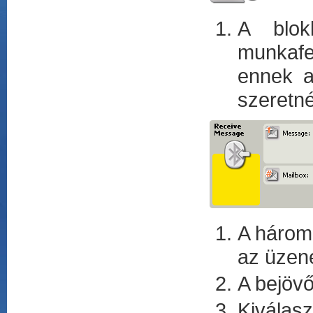
A blok
munkafe
ennek a 
szeretné
A három 
az üzene
A bejövő
Kiválasz