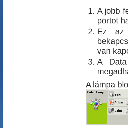
A jobb f
portot h
Ez az 
bekapcso
van kap
A Data
megadha
A lámpa blo