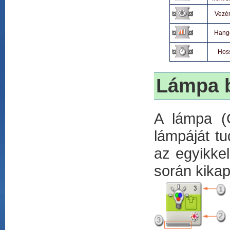
Vezér
Hang
Hos
Lámpa 
A lámpa (C
lámpáját tu
az egyikke
során kikap