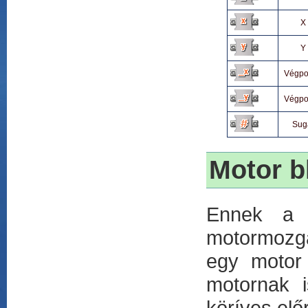
X
Y
Végpo
Végpo
Sug
Motor b
Ennek a 
motormozga
egy motor
motornak i
köríves elő