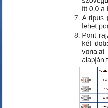
szövegün
itt 0,0 a
A típus 
lehet po
Pont raj
két dobo
vonalat
alapján t
Csatla
Akc
Törl
Fájl
Szöv