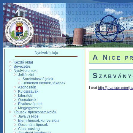
Nyelvek listája
A Nice p
Kezdő oldal
Bevezetés
Nyelvi elemek
Szabvány
Jelkészlet
Sorelválasztó jelek
Bemeneti elemek, tokenek
Azonosítók
Lásd
http://java.sun.com/ja
Kulcsszavak
Literálok
Operátorok
Elválasztójelek
Megjegyzések
Típusok, típuskonstrukciók
Java vs Nice
Elemi típusok konverziója
Opcionális típusok
Class casting