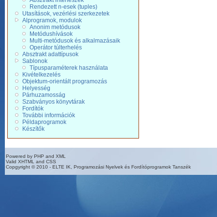
Absztrakt interfészek
Rendezett n-esek (tuples)
Utasítások, vezérlési szerkezetek
Alprogramok, modulok
Anonim metódusok
Metódushívások
Multi-metódusok és alkalmazásaik
Operátor túlterhelés
Absztrakt adattípusok
Sablonok
Típusparaméterek használata
Kivételkezelés
Objektum-orientált programozás
Helyesség
Párhuzamosság
Szabványos könyvtárak
Fordítók
További információk
Példaprogramok
Készítők
Powered by PHP and XML
Valid XHTML and CSS
Copgyright © 2010 - ELTE IK, Programozási Nyelvek és Fordítóprogramok Tanszék