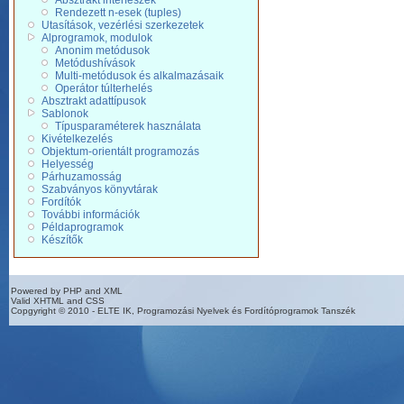
Absztrakt interfészek
Rendezett n-esek (tuples)
Utasítások, vezérlési szerkezetek
Alprogramok, modulok
Anonim metódusok
Metódushívások
Multi-metódusok és alkalmazásaik
Operátor túlterhelés
Absztrakt adattípusok
Sablonok
Típusparaméterek használata
Kivételkezelés
Objektum-orientált programozás
Helyesség
Párhuzamosság
Szabványos könyvtárak
Fordítók
További információk
Példaprogramok
Készítők
Powered by PHP and XML
Valid XHTML and CSS
Copgyright © 2010 - ELTE IK, Programozási Nyelvek és Fordítóprogramok Tanszék