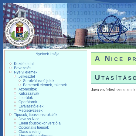
Nyelvek listája
A Nice p
Kezdő oldal
Bevezetés
Nyelvi elemek
Utasítás
Jelkészlet
Sorelválasztó jelek
Bemeneti elemek, tokenek
Azonosítók
Java vezérlési szerkezetek
Kulcsszavak
Literálok
Operátorok
Elválasztójelek
Megjegyzések
Típusok, típuskonstrukciók
Java vs Nice
Elemi típusok konverziója
Opcionális típusok
Class casting