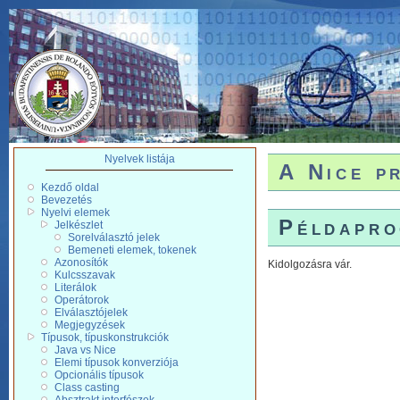
Nyelvek listája
A Nice p
Kezdő oldal
Bevezetés
Nyelvi elemek
Példapr
Jelkészlet
Sorelválasztó jelek
Bemeneti elemek, tokenek
Azonosítók
Kidolgozásra vár.
Kulcsszavak
Literálok
Operátorok
Elválasztójelek
Megjegyzések
Típusok, típuskonstrukciók
Java vs Nice
Elemi típusok konverziója
Opcionális típusok
Class casting