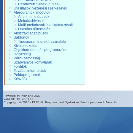
Absztrakt interfészek
Rendezett n-esek (tuples)
Utasítások, vezérlési szerkezetek
Alprogramok, modulok
Anonim metódusok
Metódushívások
Multi-metódusok és alkalmazásaik
Operátor túlterhelés
Absztrakt adattípusok
Sablonok
Típusparaméterek használata
Kivételkezelés
Objektum-orientált programozás
Helyesség
Párhuzamosság
Szabványos könyvtárak
Fordítók
További információk
Példaprogramok
Készítők
Powered by PHP and XML
Valid XHTML and CSS
Copgyright © 2010 - ELTE IK, Programozási Nyelvek és Fordítóprogramok Tanszék