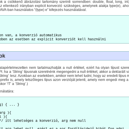
 a csökkenő ábrázolási tartomány szerinti sorrendben: double, float, long, int, 
z ellenkező irányban explicit konverzió szükséges, amelynek alakja type(e), aho
JAVA-ban használatos “(type) e” kifejezés használatával.
en van, a konverzió automatikus

ok
alapértelmezetten nem tartalmazhatják a null értéket, ezért ha olyan típust szer
 Pl. ha a ‘String’ típusnak szeretnénk megengedni a null értéket, akkor a deklarált vált
?String’ lesz. Azokban az esetekben, amikor nem lehet tudni, hogy az eredeti típus
prefix is, amely tetszőleges típus azon verzióját jelenti, amely nem engedi meg a nul
kor ’!T’ a ’String’.)
nálatára:
) { ... }

rg ){

 ){

// itt lehetséges a konverzió, arg nem null
