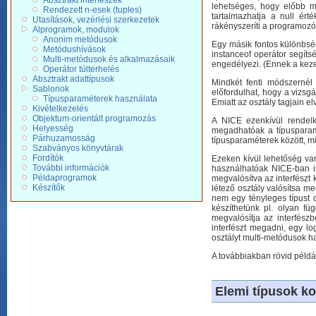
Absztrakt interfészek
lehetséges, hogy előbb m
Rendezett n-esek (tuples)
tartalmazhatja a null ért
Utasítások, vezérlési szerkezetek
rákényszeríti a programozó
Alprogramok, modulok
Anonim metódusok
Egy másik fontos különbsé
Metódushívások
instanceof operátor segíts
Multi-metódusok és alkalmazásaik
engedélyezi. (Ennek a keze
Operátor túlterhelés
Absztrakt adattípusok
Mindkét fenti módszernél 
Sablonok
előfordulhat, hogy a vizsg
Típusparaméterek használata
Emiatt az osztály tagjain e
Kivételkezelés
Objektum-orientált programozás
A NICE ezenkívül rendelk
Helyesség
megadhatóak a típusparamé
Párhuzamosság
típusparaméterek között, mi
Szabványos könyvtárak
Fordítók
Ezeken kívül lehetőség van
További információk
használhatóak NICE-ban is
Példaprogramok
megvalósítva az interfészt 
Készítők
létező osztály valósítsa m
nem egy tényleges típust d
készíthetünk pl. olyan fü
megvalósítja az interfész
interfészt megadni, egy l
osztályt multi-metódusok h
A továbbiakban rövid példák 
Elemi típusok ko