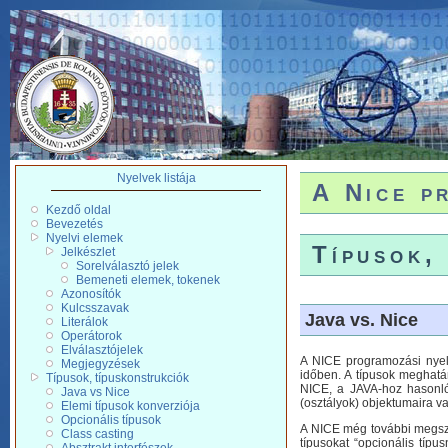
Nyelvek listája
A Nice p
Kezdő oldal
Bevezetés
Nyelvi elemek
Típusok,
Jelkészlet
Sorelválasztó jelek
Bemeneti elemek, tokenek
Azonosítók
Kulcsszavak
Java vs. Nice
Literálok
Operátorok
Elválasztójelek
A NICE programozási nyelv
Megjegyzések
időben. A típusok meghatár
Típusok, típuskonstrukciók
NICE, a JAVA-hoz hasonlóan
Java vs Nice
(osztályok) objektumaira val
Elemi típusok konverziója
Opcionális típusok
A NICE még további megszorí
Class casting
típusokat “opcionális típ