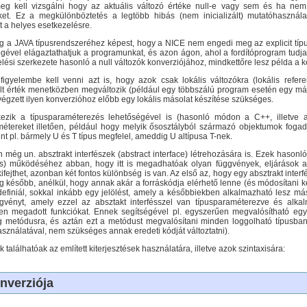
eg kell vizsgálni hogy az aktuális változó értéke null-e vagy sem és ha nem
éket. Ez a megkülönböztetés a legtöbb hibás (nem inicializált) mutatóhasználat
t a helyes esetkezelésre.
g a JAVA típusrendszeréhez képest, hogy a NICE nem engedi meg az explicit típu
égével elágaztathatjuk a programunkat, és azon ágon, ahol a fordítóprogram tudja
lési szerkezete hasonló a null változók konverziójához, mindkettőre lesz példa a 
figyelembe kell venni azt is, hogy azok csak lokális változókra (lokális refe
ált érték menetközben megváltozik (például egy többszálú program esetén egy mási
lvégzett ilyen konverzióhoz előbb egy lokális másolat készítése szükséges.
ezik a típusparaméterezés lehetőségével is (hasonló módon a C++, illetve a
tereket illetően, például hogy melyik ősosztályból származó objektumok fogadh
nt pl. bármely U és T típus megfelel, ameddig U altípusa T-nek.
 még un. absztrakt interfészek (abstract interface) létrehozására is. Ezek hasonló
) működéséhez abban, hogy itt is megadhatóak olyan függvények, eljárások az
kifejthet, azonban két fontos különbség is van. Az első az, hogy egy absztrakt inte
eg később, anélkül, hogy annak akár a forráskódja elérhető lenne (és módosítani k
efiniál, sokkal inkább egy jelölést, amely a későbbiekben alkalmazható lesz má
ggvényt, amely ezzel az absztakt interfésszel van típusparaméterezve és alk
ben megadott funkciókat. Ennek segítségével pl. egyszerűen megvalósítható egy
og metódusra, és aztán ezt a metódust megvalósítani minden loggolható típusban 
asználatával, nem szükséges annak eredeti kódját változtatni).
találhatóak az említett kiterjesztések használatára, illetve azok szintaxisára:
nverziója