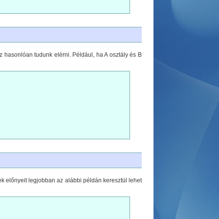
z hasonlóan tudunk elérni. Például, ha A osztály és B
ek előnyeit legjobban az alábbi példán keresztül lehet