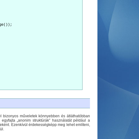
vel bizonyos műveletek könnyebben és átláthatóbban
e egyfajta „anonim struktúrák” használatát például a
keként. Ezenkívül érdekességképp meg lehet említeni,
ül.