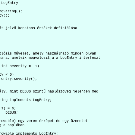
LogEntry

át jelző konstans értékek definiálása

plózás művelet, amely használható minden olyan

mára, amelyik megvalósítja a LogEntry interfészt

 int severity = -1)

ály, mint DEBUG szintű naplószöveg jelenjen meg

ring implements LogEntry;

s) = s;

= DEBUG;

rowable) egy veremtérképet és egy üzenetet

 a naplóban

rowable implements LogEntry;
