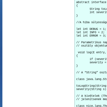
abstract interface 
{

	String toLogString();

	int severity();

}

//A hiba súlyosság
let int DEBUG = 1;

let int INFO = 2;

let int ERROR = 3;

// Parametrikus na
// osztály objektu
 void log(E entry,
{

	if (severity < 0)

	severity = entry.severity();

}

// A “String” oszt
class java.lang.St
toLogString(String 
severity(String s) 
// A kivételek (Th
// jelenítsenek meg
class nice.lang.Th