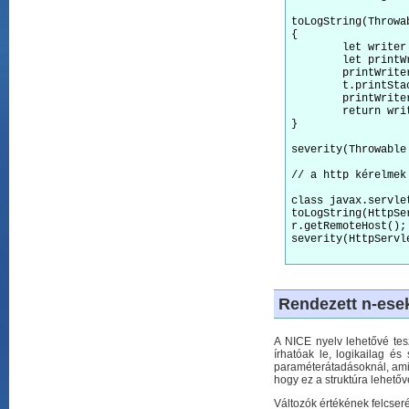
toLogString(Throwab
{

	let writer = new StringWriter();

	let printWriter = new PrintWriter(writer);

	printWriter.println("ERROR: " + t.getClass().getName() + ": " + t.getMessage());

	t.printStackTrace(printWriter);

	printWriter.close();

	return writer.toString();

}

severity(Throwable 
// a http kérelmek
class javax.servle
toLogString(HttpSe
r.getRemoteHost();

severity(HttpServl
Rendezett n-esek
A NICE nyelv lehetővé tes
írhatóak le, logikailag és
paraméterátadásoknál, amik
hogy ez a struktúra lehetővé
Változók értékének felcser