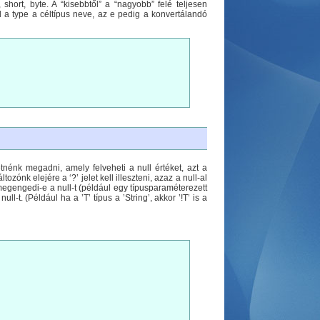
short, byte. A “kisebbtől” a “nagyobb” felé teljesen
l a type a céltípus neve, az e pedig a konvertálandó
etnénk megadni, amely felveheti a null értéket, azt a
ozónk elejére a ‘?’ jelet kell illeszteni, azaz a null-al
 megengedi-e a null-t (például egy típusparaméterezett
l-t. (Például ha a ’T’ típus a ’String’, akkor ’!T’ is a