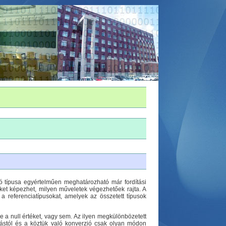
ó típusa egyértelműen meghatározható már fordítási
seket képezhet, milyen műveletek végezhetőek rajta. A
 a referenciatípusokat, amelyek az összetett típusok
-e a null értéket, vagy sem. Az ilyen megkülönbözetett
ymástól és a köztük való konverzió csak olyan módon