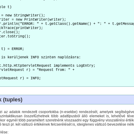
le t)

t) = ERROR;

 is kerüljenek INFO szinten naplózásra:

t.http.HttpServletRequest implements LogEntry;

rvletRequest r) = "Request from: " +

etRequest r) = INFO;

 (tuples)
zi az adatok rendezett csoportokba (n-esekbe) rendezését, amelyek segítségé
 szintaktikusan összefűzhetnek több adattípusból álló elemeket is, lehetővé tév
or egynél több paramétert szeretnénk visszaadni egy függvény visszatérési érté
 teszi pl. két változó értékének felcserélését is, ideiglenes változó bevezetése nélk
élése: