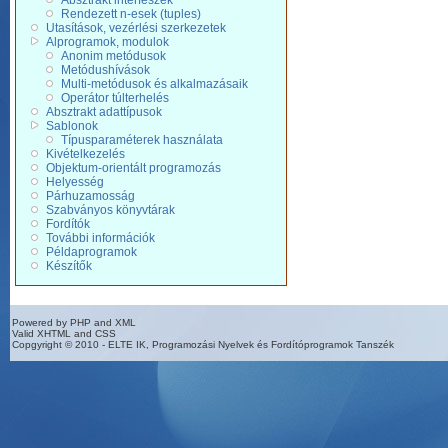
Absztrakt interfészek
Rendezett n-esek (tuples)
Utasítások, vezérlési szerkezetek
Alprogramok, modulok
Anonim metódusok
Metódushívások
Multi-metódusok és alkalmazásaik
Operátor túlterhelés
Absztrakt adattípusok
Sablonok
Típusparaméterek használata
Kivételkezelés
Objektum-orientált programozás
Helyesség
Párhuzamosság
Szabványos könyvtárak
Fordítók
További információk
Példaprogramok
Készítők
Powered by PHP and XML
Valid XHTML and CSS
Copgyright © 2010 - ELTE IK, Programozási Nyelvek és Fordítóprogramok Tanszék