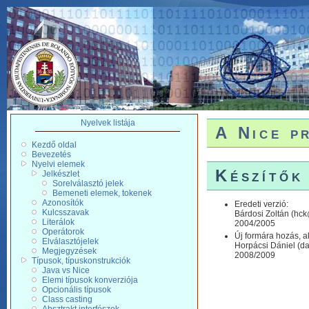
Nyelvek listája
A Nice p
Kezdő oldal
Bevezetés
Nyelvi elemek
Készítők
Jelkészlet
Sorelválasztó jelek
Bemeneti elemek, tokenek
Azonosítók
Eredeti verzió:
Kulcsszavak
Bárdosi Zoltán (hck
Literálok
2004/2005
Operátorok
Új formára hozás, ak
Elválasztójelek
Horpácsi Dániel (da
Megjegyzések
2008/2009
Típusok, típuskonstrukciók
Java vs Nice
Elemi típusok konverziója
Opcionális típusok
Class casting