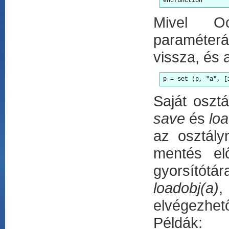
endfunction
Mivel Oc
paraméterá
vissza, és 
p = set (p, "a", [
Saját oszt
save
és
lo
az osztál
mentés elő
gyorsítótá
loadobj(a)
,
elvégezhet
Példák: