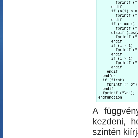
        fprintf (" 
      endif

      if (a(i) < 0)
        fprintf (" 
      endif

      if (i == 1)

        fprintf ("
      elseif (abs(a
        fprintf ("
      endif

      if (i > 1)

        fprintf (" 
      endif

      if (i > 2)

        fprintf ("
      endif

    endif

  endfor

  if (first)

    fprintf (" 0");
  endif

  fprintf ("\n");

endfunction
A függvé
kezdeni, h
szintén kiír