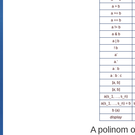
a > b
a >= b
a == b
a != b
a & b
a | b
! b
a’
a.’
a : b
a : b : c
[a, b]
[a; b]
a(s_1, …, s_n)
a(s_1, …, s_n) = b
b (a)
display
A polinom 