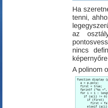
Ha szeretné
tenni, ahho
legegysze
az osztál
pontosvess
nincs def
képernyőre
A polinom 
function display (p
  a = p.poly;

  first = true;

  fprintf ("%s =",
  for i = 1 : lengt
    if (a(i) != 0)

      if (first)

        first = fal
      elseif (a(i) 