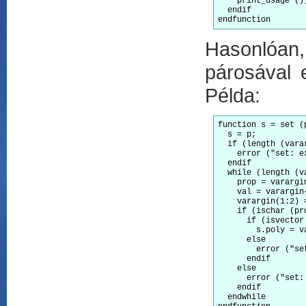
    print_usage ();
  endif

endfunction
Hasonlóan
párosával 
Példa:
function s = set (p
  s = p;

  if (length (vara
    error ("set: e
  endif

  while (length (va
    prop = varargin
    val = varargin{
    varargin(1:2) =
    if (ischar (pr
      if (isvector
        s.poly = va
      else

        error ("se
      endif

    else

      error ("set:
    endif

  endwhile
