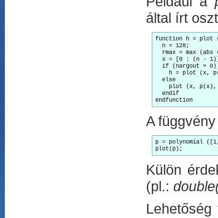
Például a
által írt osz
function h = plot (
  n = 128;

  rmax = max (abs 
  x = [0 : (n - 1)
  if (nargout > 0)

    h = plot (x, p
  else

    plot (x, p(x), 
  endif

endfunction
A függvény 
p = polynomial ([1,
plot(p);
Külön érde
(pl.:
double
Lehetőség 