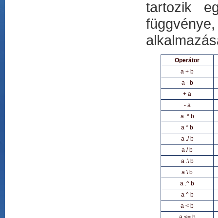
tartozik 
függvénye
alkalmazása
Operátor
a + b
a - b
+ a
- a
a .* b
a * b
a ./ b
a / b
a .\ b
a \ b
a .^ b
a ^ b
a < b
a <= b