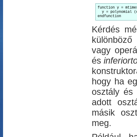
function y = mtimes
  y = polynomial (
endfunction
Kérdés mé
különböző 
vagy oper
és
inferiort
konstrukto
hogy ha eg
osztály és
adott oszt
másik oszt
meg.
Például 