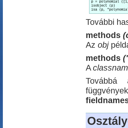
p = polynomial ([1,
isobject (p)

isa (p, "polynomia
További has
methods
(
Az
obj
példá
methods
(
A
classna
Továbbá a
függvénye
fieldname
Osztál