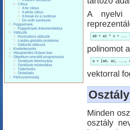
tartozó ada
A switch szerkezet
Ciklus
A for ciklus
A nyelvi 
A while ciklus
A break és a continue
Do-until szerkezet
reprezentál
Függvények
Függvények dokumentálása
Változók
a0 + a1 * x + ... 
Perzisztens változók
Lokális-globális probléma
Változók státusza
polinomot a
Kivételkezelés
Hibajelentés Octave-ban
Objektum-orientált programozás
Osztályok létrehozása
a = [a0, a1, ..., 
Osztályok módosítása
Túlterhelés
vektorral fo
Öröklődés
Párhuzamosság
Osztály
Minden oszt
osztály ne