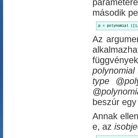
paramétere
második ped
p = polynomial ([1
Az argumen
alkalmazh
függvények
polynomial
type @poly
@polynomia
beszúr egy
Annak ellen
e, az
isobje