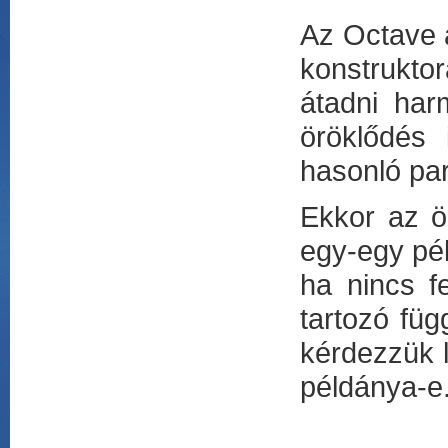
Az Octave a
konstruktor
átadni ha
öröklődés 
hasonló pa
Ekkor az ör
egy-egy pé
ha nincs f
tartozó fü
kérdezzük l
példánya-e