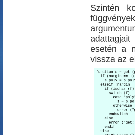
Szintén k
függvények
argumentu
adattagjai
esetén a m
vissza az 
function s = get (p
  if (nargin == 1)

    s.poly = p.poly
  elseif (nargin ==
    if (ischar (f))
      switch (f)

        case "poly"
          s = p.pol
        otherwise

          error ("
      endswitch

    else

      error ("get:
    endif

  else
