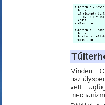
function b = saveob
  b = a;

  if (isempty (b.fi
     b.field = init
  endif

endfunction

function b = loadob
  b = a;

  b.addmissingfiel
endfunction
Túlterh
Minden Oc
osztályspec
vett tagfü
mechanizmu