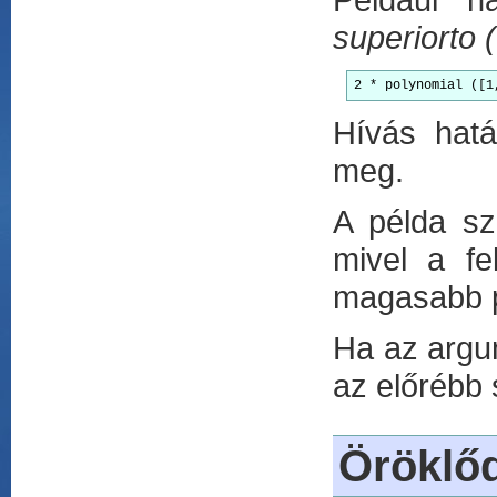
superiorto (
2 * polynomial ([1
Hívás hat
meg.
A példa sz
mivel a fe
magasabb pr
Ha az argum
az előrébb 
Öröklő