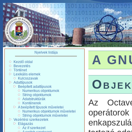
Nyelvek listája
A GNU
Kezdő oldal
Bevezetés
Történet
Lexikális elemek
Kulcsszavak
Objek
Adattípusok
Beépített adattípusok
Numerikus objektumok
String objektumok
Adatstruktúrák
Az Octave
Konténerek
A beépített típusok mûveletei
operátorok 
Numerikus objektumok mûveletei
String objektumok mûveletei
Vezérlési szerkezetek
enkapszulá
Elágazás
Az if szerkezet