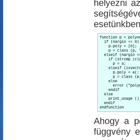
helyezni az
segítségév
esetünkbe
function p = polyno
  if (nargin == 0)

    p.poly = [0];

    p = class (p, "
  elseif (nargin ==
    if (strcmp (cl
      p = a;

    elseif (isvect
      p.poly = a(:)
      p = class (p
    else

      error ("poly
    endif

  else

    print_usage ();
  endif

endfunction
Ahogy a pé
függvény e