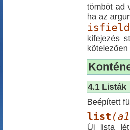
tömböt ad v
ha az argu
isfield
kifejezés 
kötelezõen 
Kontén
4.1 Listák
Beépített f
list
(a1
Új lista l