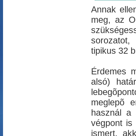
Annak elle
meg, az Oc
szükségess
sorozatot,
tipikus 32 
Érdemes me
alsó) hatá
lebegõpont
meglepõ er
használ a 
végpont is
ismert, a