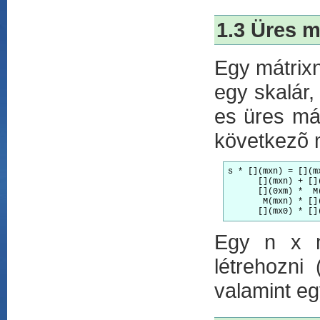
1.3 Üres m
Egy mátrixn
egy skalár
es üres mát
következõ m
s * [](mxn) = [](m
      [](mxn) + []
      [](0xm) *  M
       M(mxn) * []
Egy n x 
létrehozni
valamint eg