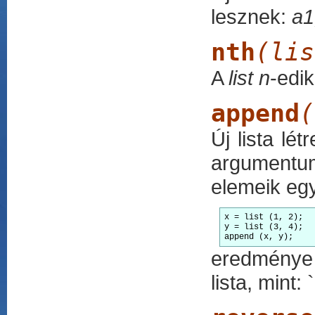
lesznek:
a1,
nth
(lis
A
list
n
-edik
append
(
Új lista lé
argumentu
elemeik eg
x = list (1, 2);

y = list (3, 4);

append (x, y);
eredménye 
lista, mint: 