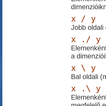
dimenzióik
x / y
Jobb oldali
x ./ y
Elemenkénti
a dimenziói
x \ y
Bal oldali (
x .\ y
Elemenként
megfelelõ e