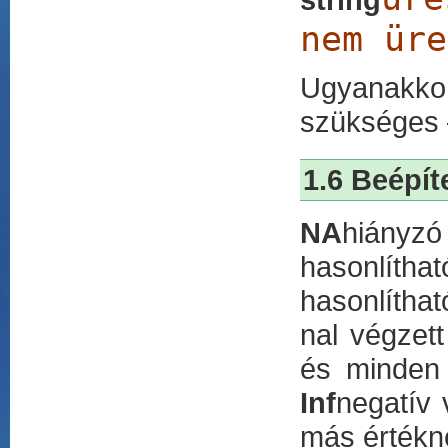
nem 
Ugyanakkor 
szükséges
1.6 Beépít
NA
hiányz
hasonlítha
hasonlítha
nal végzet
és minden
Inf
negatív 
más értékné