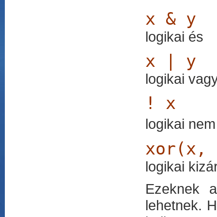
x & y
logikai és
x | y
logikai vag
! x
logikai nem
xor(x, 
logikai kiz
Ezeknek a
lehetnek. 