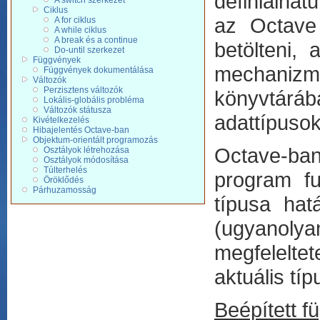
definiálha
A switch szerkezet
Ciklus
az Octave 
A for ciklus
A while ciklus
A break és a continue
betölteni, 
Do-until szerkezet
Függvények
mechanizm
Függvények dokumentálása
Változók
Perzisztens változók
könyvtáráb
Lokális-globális probléma
Változók státusza
adattípusok
Kivételkezelés
Hibajelentés Octave-ban
Objektum-orientált programozás
Octave-ban
Osztályok létrehozása
Osztályok módosítása
Túlterhelés
program fu
Öröklődés
Párhuzamosság
típusa ha
(ugyanolyan
megfelelte
aktuális típ
Beépített f