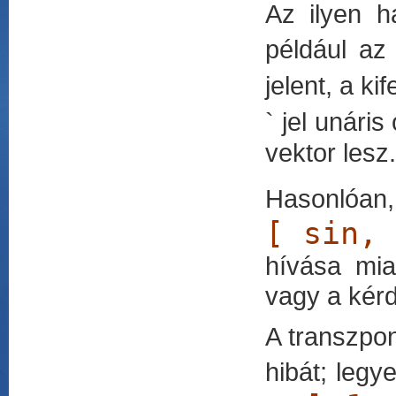
Az ilyen h
például a
jelent, a ki
` jel unári
vektor lesz.
Hasonló
[ sin,
hívása mia
vagy a kérd
A transzpon
hibát; legy