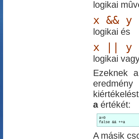
logikai mûv
x && y
logikai és
x || y
logikai vag
Ezeknek a 
eredmény 
kiértékelés
a
értékét:
a=0

A másik cso