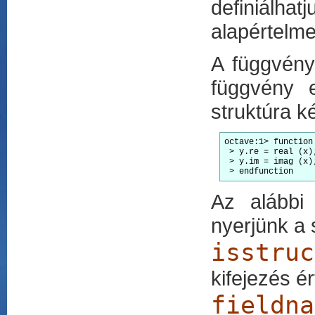
definiálh
alapértelme
A függvény
függvény e
struktúra k
octave:1> function 
 > y.re = real (x);
 > y.im = imag (x);
 > endfunction
Az alábbi 
nyerjünk a 
isstruc
kifejezés ér
fieldna