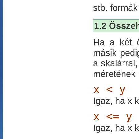
stb. formák 
1.2 Össze
Ha a két ö
másik pedi
a skalárral
méretének 
x < y
Igaz, ha x 
x <= y
Igaz, ha x 