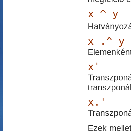
x ^ y
Hatványoz
x .^ y
Elemenként
x'
Transzponá
transzponált
x.'
Transzponá
Ezek melle