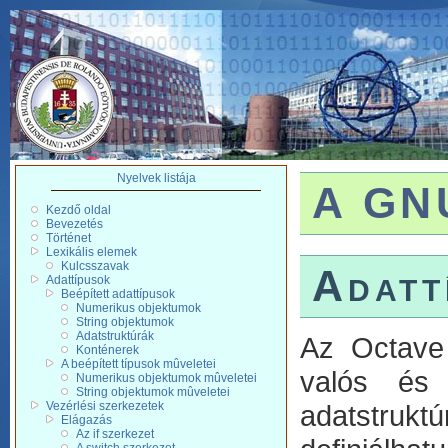
Nyelvek listája
A GNU
Kezdő oldal
Bevezetés
Történet
Lexikális elemek
Kulcsszavak
Adatt
Adattípusok
Beépített adattípusok
Numerikus objektumok
String objektumok
Adatstruktúrák
Az Octave 
Konténerek
A beépített típusok mûveletei
valós és 
Numerikus objektumok mûveletei
String objektumok mûveletei
Vezérlési szerkezetek
adatstruk
Elágazás
Az if szerkezet