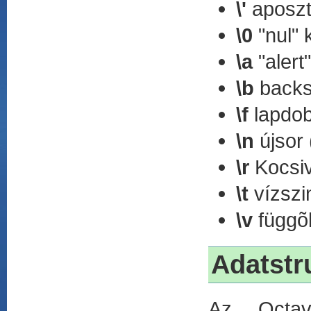
\'
aposzt
\0
"nul" 
\a
"alert
\b
backs
\f
lapdob
\n
újsor 
\r
Kocsiv
\t
vízszin
\v
függõl
Adatstr
Az Octav