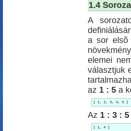
1.4 Soroz
A sorozat
definiálásá
a sor elsõ
növekményr
elemei nem
választjuk 
tartalmazha
az
1 : 5
a k
[ 1, 2, 3, 4, 5 ]
Az
1 : 3 : 5
[ 1, 4 ]