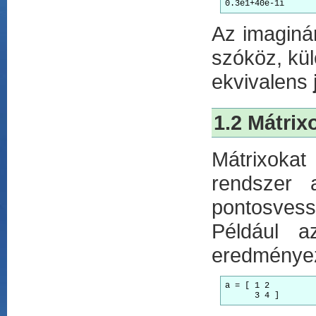
Az imaginá
szóköz, kül
ekvivalens
1.2 Mátrix
Mátrixokat
rendszer 
pontosvess
Például 
eredményez
a = [ 1 2
