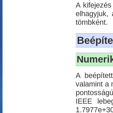
A kifejezés
elhagyjuk, 
tömbként.
Beépíte
Numeri
A beépíte
valamint a 
pontosságú
IEEE lebe
1.7977e+30