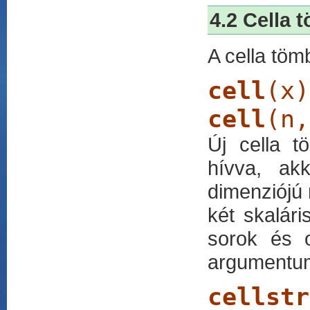
4.2 Cella 
A cella töm
cell
(x)
cell
(n,
Új cella t
hívva, ak
dimenziójú 
két skalár
sorok és o
argumentum
cellstr