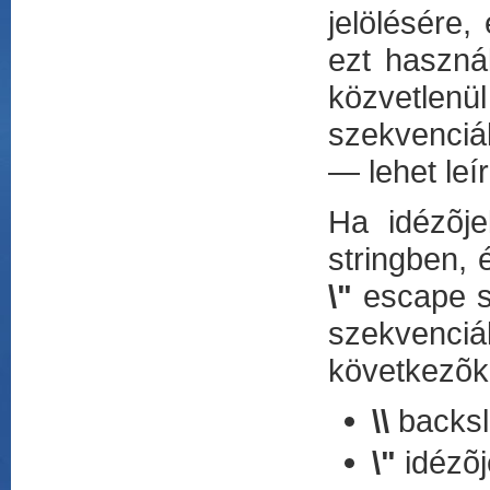
jelölésére,
ezt használ
közvetlenü
szekvenciá
— lehet leír
Ha idézõjel
stringben, 
\"
escape sz
szekvenciá
következõk
\\
backsl
\"
idézõj