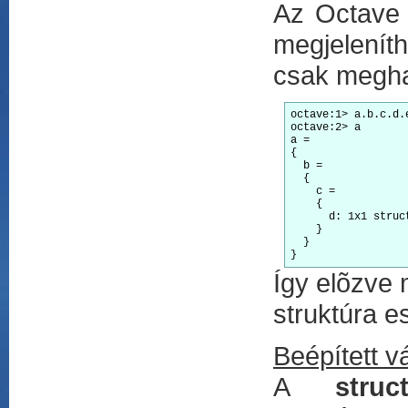
Az Octave 
megjeleníth
csak meghat
octave:1> a.b.c.d.e
octave:2> a

a =

{

  b =

  {

    c =

    {

      d: 1x1 struct
    }

  }

}
Így elõzve
struktúra e
Beépített v
A
struc