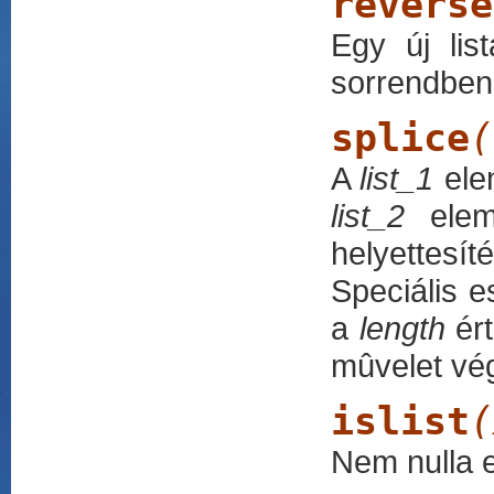
reverse
Egy új lis
sorrendben
splice
(
A
list_1
elem
list_2
elem
helyettes
Speciális e
a
length
ért
mûvelet vég
islist
(
Nem nulla 