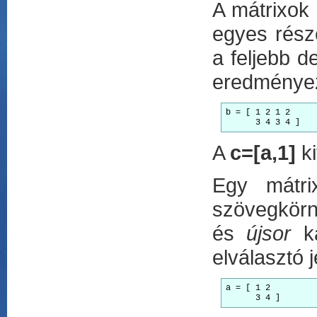
A mátrixok 
egyes rész
a feljebb de
eredményez
b = [ 1 2 1 2

A
c=[a,1]
ki
Egy mátrix
szövegkörn
és
újsor
ka
elválasztó j
a = [ 1 2

      3 4 ]