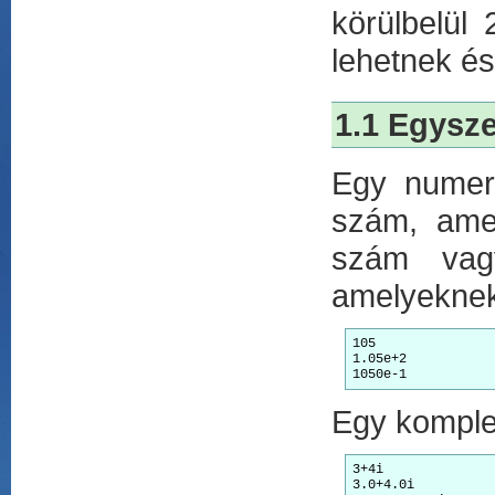
körülbelül
lehetnek é
1.1 Egysz
Egy numer
szám, amel
szám vag
amelyeknek
105

1.05e+2

Egy komplex
3+4i

3.0+4.0i
