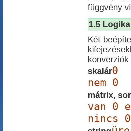
függvény vi
1.5 Logika
Két beépíte
kifejezések
konverziók
0
skalár
nem
mátrix, so
van 0
nincs 
ü
string