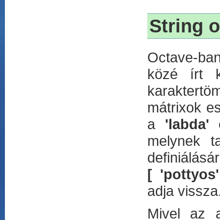
String 
Octave-ban 
közé írt k
karaktertöm
mátrixok es
a
'labda'
melynek t
definiál
[ 'pottyos'
adja vissza
Mivel az a