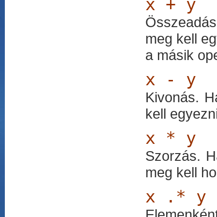
x + y
Összeadás.
meg kell eg
a másik op
x - y
Kivonás. H
kell egyezn
x * y
Szorzás. H
meg kell ho
x .* y
Elemenkén