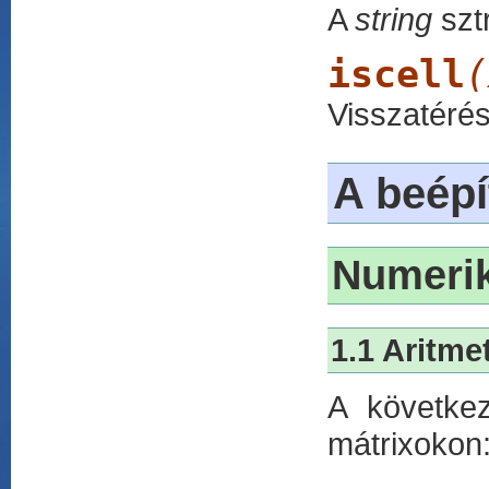
A
string
sztr
iscell
(
Visszatérés
A beépí
Numerik
1.1 Aritme
A következ
mátrixokon