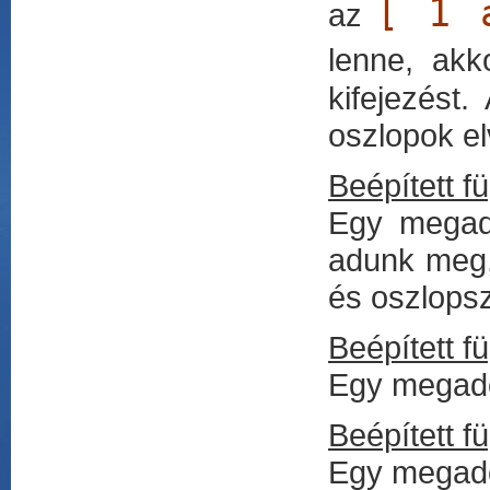
[ 1 
az
lenne, ak
kifejezést
oszlopok el
Beépített f
Egy megado
adunk meg,
és oszlopsz
Beépített f
Egy megadot
Beépített f
Egy megado