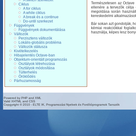
A switch szerkezet
Természetesen az Octave m
Ciklus
ellenére a tervezõk célja
A for ciklus
megoldása során használha
A while ciklus
kereskedelmi alkalmazáso
A break és a continue
Do-until szerkezet
Bár sokan azt gondolják, ho
Függvények
kémiai reakciókkal foglalk
Függvények dokumentálása
használja, képes lesz bon
Változók
Perzisztens változók
Lokális-globális probléma
Változók státusza
Kivételkezelés
Hibajelentés Octave-ban
Objektum-orientált programozás
Osztályok létrehozása
Osztályok módosítása
Túlterhelés
Öröklődés
Párhuzamosság
Powered by PHP and XML
Valid XHTML and CSS
Copgyright © 2010 - ELTE IK, Programozási Nyelvek és Fordítóprogramok Tanszék