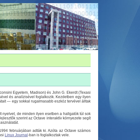
sconsini Egyetem, Madison) és John G. Ekerdt (Texasi
sével és analízisével foglalkozik. Kezdetben egy ilyen
átait — egy sokkal rugalmasabb eszköz tervével álltak
 nyelvet, de minden ilyen esetben a hallgatók túl sok
fejlesztõk szerint az Octave interaktív környezete segít
használatát.
t 1994 februárjában adták ki. Azóta az Octave számos
usi
Linux Journal
-ban is foglalkoztak vele.