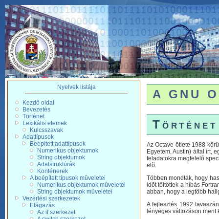
Nyelvek listája
A GNU Oc
Kezdő oldal
Bevezetés
Történet
Történet
Lexikális elemek
Kulcsszavak
Adattípusok
Beépített adattípusok
Az Octave ötlete 1988 körü
Numerikus objektumok
Egyetem, Austin) által írt,
String objektumok
feladatokra megfelelõ spec
Adatstruktúrák
elõ.
Konténerek
A beépített típusok mûveletei
Többen mondták, hogy haszn
Numerikus objektumok mûveletei
idõt töltöttek a hibás Fortr
String objektumok mûveletei
abban, hogy a legtöbb hallg
Vezérlési szerkezetek
A fejlesztés 1992 tavaszán
Elágazás
lényeges változáson ment k
Az if szerkezet