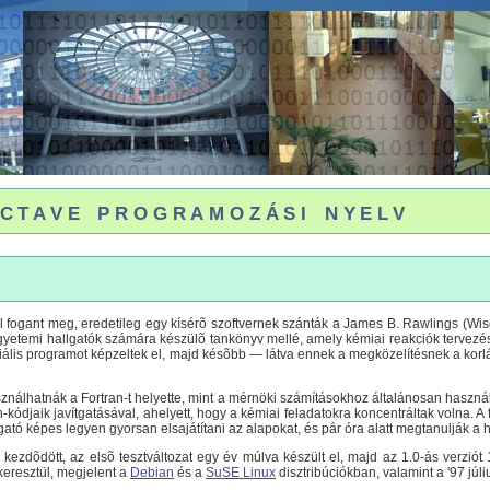
tave programozási nyelv
l fogant meg, eredetileg egy kísérõ szoftvernek szánták a James B. Rawlings (Wi
 egyetemi hallgatók számára készülõ tankönyv mellé, amely kémiai reakciók tervezé
iális programot képzeltek el, majd késõbb — látva ennek a megközelítésnek a korl
álhatnák a Fortran-t helyette, mint a mérnöki számításokhoz általánosan használt
an-kódjaik javítgatásával, ahelyett, hogy a kémiai feladatokra koncentráltak volna. A 
ató képes legyen gyorsan elsajátítani az alapokat, és pár óra alatt megtanulják a 
 kezdõdött, az elsõ tesztváltozat egy év múlva készült el, majd az 1.0-ás verzió
eresztül, megjelent a
Debian
és a
SuSE Linux
disztribúciókban, valamint a '97 júli