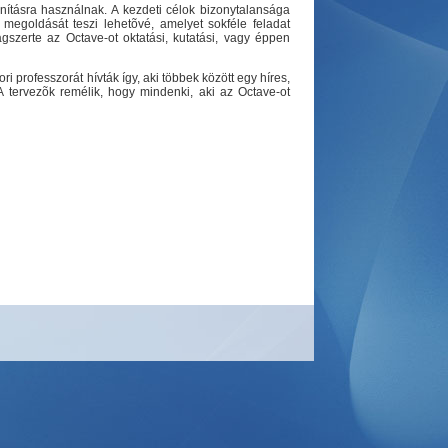
nításra használnak. A kezdeti célok bizonytalansága
megoldását teszi lehetõvé, amelyet sokféle feladat
szerte az Octave-ot oktatási, kutatási, vagy éppen
 professzorát hívták így, aki többek között egy híres,
. A tervezõk remélik, hogy mindenki, aki az Octave-ot