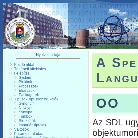
Nyelvek listája
A Spe
Kezdő oldal
Történeti áttekintés
Langu
Felépítés
System
Blokkok
Processzek
Eljárások
Package-ek
OO
Típusok, típuskonstrukciók
Synonym
Newtype
Syntype
Tömbök
Az SDL ugy
Struktúrák
Importált típusok
Változók
objektumori
Paraméterátadás