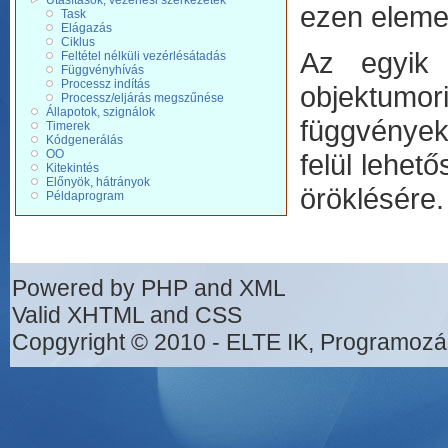
Utasítások, vezérlési szerkezetek
ezen eleme
Task
Elágazás
Ciklus
Az egyik
Feltétel nélküli vezérlésátadás
Függvényhívás
Processz indítás
objektumori
Processz/eljárás megszűnése
Állapotok, szignálok
függvények,
Timerek
Kódgenerálás
OO
felül lehet
Kitekintés
Előnyök, hátrányok
öröklésére.
Példaprogram
Powered by PHP and XML
Valid XHTML and CSS
Copgyright © 2010 - ELTE IK, Programozá