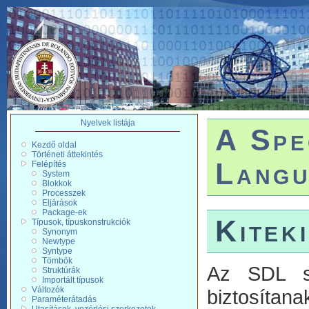
Nyelvek listája
A Spe
Kezdő oldal
Történeti áttekintés
Langu
Felépítés
System
Blokkok
Processzek
Eljárások
Package-ek
Kitek
Típusok, típuskonstrukciók
Synonym
Newtype
Syntype
Tömbök
Az SDL sa
Struktúrák
Importált típusok
Változók
biztosítan
Paraméterátadás