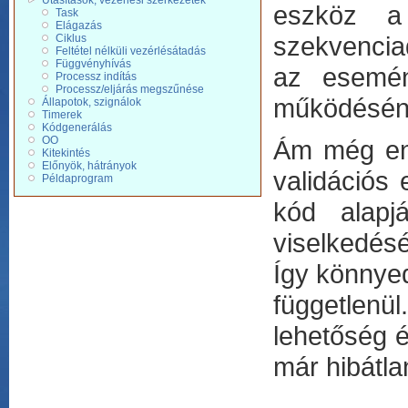
Utasítások, vezérlési szerkezetek
eszköz a
Task
Elágazás
szekvencia
Ciklus
Feltétel nélküli vezérlésátadás
Függvényhívás
az esemén
Processz indítás
Processz/eljárás megszűnése
működéséne
Állapotok, szignálok
Timerek
Kódgenerálás
OO
Ám még enn
Kitekintés
Előnyök, hátrányok
validációs
Példaprogram
kód alapj
viselkedésé
Így könnyed
függetlenül
lehetőség é
már hibátla