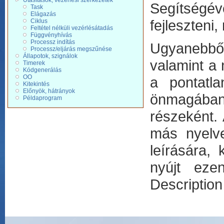
Utasítások, vezérlési szerkezetek
Segítségé
Task
Elágazás
fejleszteni
Ciklus
Feltétel nélküli vezérlésátadás
Függvényhívás
Processz indítás
Ugyanebbő
Processz/eljárás megszűnése
Állapotok, szignálok
valamint a
Timerek
Kódgenerálás
OO
a pontatl
Kitekintés
Előnyök, hátrányok
önmagában
Példaprogram
részeként.
más nyelve
leírására,
nyújt eze
Descriptio