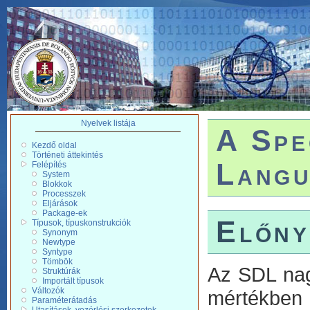
Nyelvek listája
A Spe
Kezdő oldal
Történeti áttekintés
Langu
Felépítés
System
Blokkok
Processzek
Eljárások
Package-ek
Előny
Típusok, típuskonstrukciók
Synonym
Newtype
Syntype
Tömbök
Az SDL nag
Struktúrák
Importált típusok
Változók
mértékben
Paraméterátadás