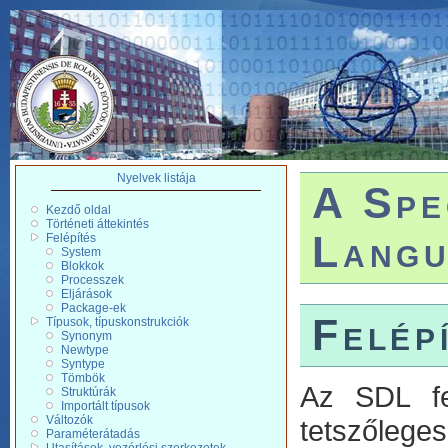
Nyelvek listája
A Spe
Kezdő oldal
Történeti áttekintés
Langu
Felépítés
System
Blokkok
Processzek
Eljárások
Package-ek
Felép
Típusok, típuskonstrukciók
Synonym
Newtype
Syntype
Tömbök
Az SDL fel
Struktúrák
Importált típusok
Változók
tetszőlege
Paraméterátadás