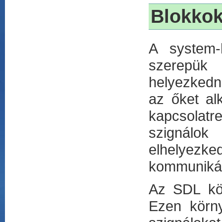
Blokko
A system-
szerepük 
helyezkedn
az őket al
kapcsolatr
szignálok
elhelyez
kommunikáci
Az SDL kör
Ezen körny