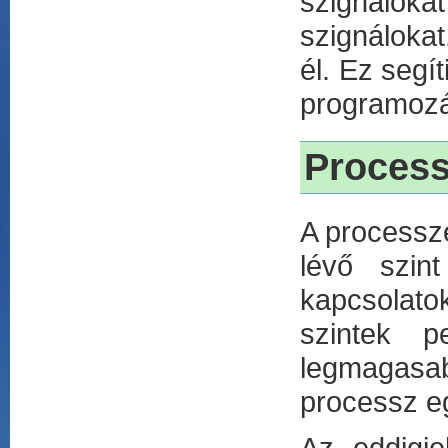
szignálok
szignálokat
él. Ez segí
programozás
Proces
A processze
lévő szin
kapcsolatok
szintek p
legmagasa
processz eg
Az eddigi