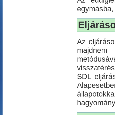
egymásba, 
Eljárás
Az eljáráso
majdnem 
metódusáv
visszatérés
SDL eljárá
Alapesetben
állapotokk
hagyományo