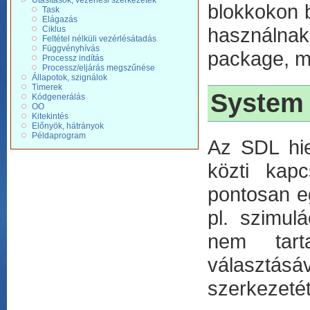
Utasítások, vezérlési szerkezetek
blokkokon 
Task
Elágazás
használnak
Ciklus
Feltétel nélküli vezérlésátadás
Függvényhívás
package, me
Processz indítás
Processz/eljárás megszűnése
Állapotok, szignálok
Timerek
System
Kódgenerálás
OO
Kitekintés
Előnyök, hátrányok
Példaprogram
Az SDL hie
közti kapc
pontosan e
pl. szimulá
nem tart
választás
szerkezetét