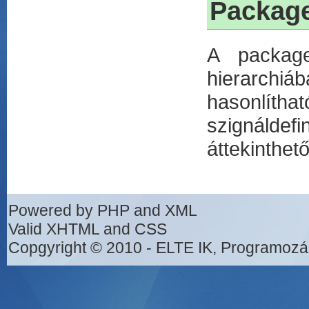
Packag
A package
hierarchiáb
hasonlíth
szignálde
áttekinthet
Powered by PHP and XML
Valid XHTML and CSS
Copgyright © 2010 - ELTE IK, Programozá