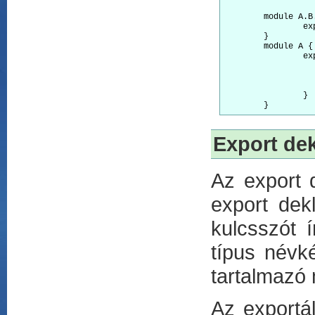
	module A.B.C {

		export var x = 1;

	}

	module A {

		export module B {

			export module
				export v
			
		}

Export dek
Az export d
export dek
kulcsszót í
típus névk
tartalmazó 
Az exportá