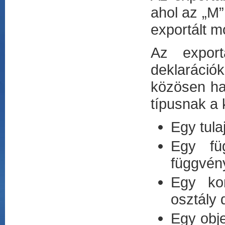
ahol az „M”
exportált m
Az export
deklaráció
közösen ha
típusnak a 
Egy tula
Egy fü
függvén
Egy kon
osztály 
Egy obje