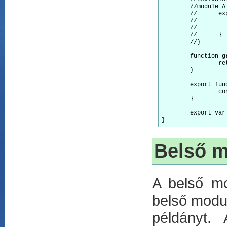
	//module A { 

	//	export module B { 

	//		export module C {

	//		}

	//	}

	//}

	function greeting() { //a modulon kívülről nem lehet elérni

		return "Hello World"; 

	} 

	export function sayHello() { //mivel megjelöltük export kulcsszóval, ezért a modulon kívülről is lehet használni

		console.log(greeting());

	}

	export var PI = 3.14; //nemcsak függvényeket, hanem változókat is lehet tárolni a modulokban. 

Belső 
A belső mo
belső modul
példányt.