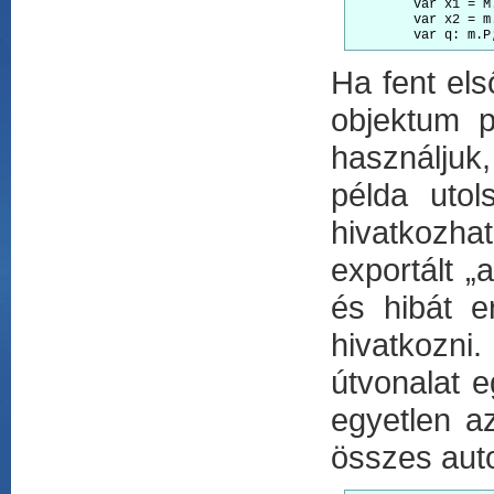
	var x1 = M.a;           // elsődleges kifejezésként használva

	var x2 = m.a;           // ugyan az, mint az M.a

Ha fent els
objektum p
használjuk,
példa uto
hivatkozhat
exportált „
és hibát e
hivatkozn
útvonalat 
egyetlen az
összes auto