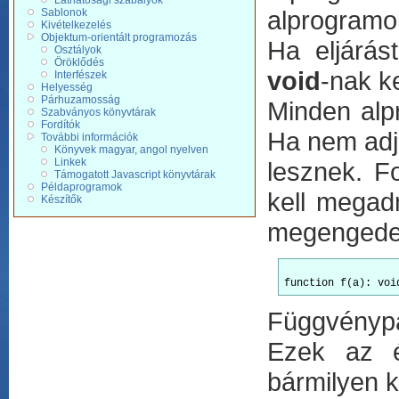
Láthatósági szabályok
alprogramo
Sablonok
Kivételkezelés
Objektum-orientált programozás
Ha eljárás
Osztályok
Öröklődés
void
-nak ke
Interfészek
Helyesség
Párhuzamosság
Minden alp
Szabványos könyvtárak
Fordítók
Ha nem adj
További információk
Könyvek magyar, angol nyelven
Linkek
lesznek. F
Támogatott Javascript könyvtárak
Példaprogramok
kell megad
Készítők
megengedet
Függvénypa
Ezek az é
bármilyen ki