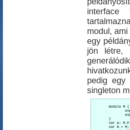
példányos
interface
tartalmazn
modul, ami 
egy példán
jön létre
generálód
hivatkozunk
pedig egy 
singleton m
	module M {

		export interface P { x: number; y: number; }

		export var a = 1;

	}

	var p: M.P;             // modul névként használva

	var m = M;              // elsődleges kifejezésként használva
