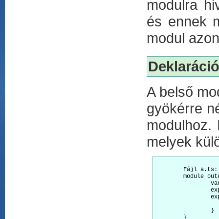
modulra hi
és ennek m
modul azono
Deklaráció
A belső mod
gyökérre n
modulhoz. 
melyek külö
	Fájl a.ts:

	module outer {

		var local = 1;           // nem exportált lokális változó

		export var a = local;    // outer.a

		export module inner {

			export var x = 10;   // oute
		}

	}
