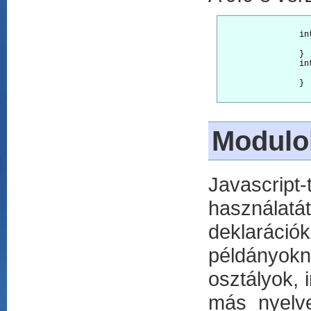
		interface a1 {

			[n: number];  //<-- működött 0.8.x-s verzióban
		}

		interface a1 {

			[n: number]: string;  //<-- helyesen specifikálja a típust, minden 
		}

Modulo
Javascript
használatá
deklarác
példányokn
osztályok, 
más nyelve