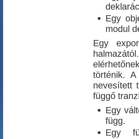
deklarác
Egy obj
modul d
Egy export
halmazától
elérhetőnek
történik. 
nevesített 
függő tranz
Egy vált
függ.
Egy fü