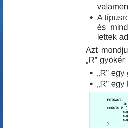
valamenn
A típusr
és mind
lettek a
Azt mondju
„R” gyökér 
„R” egy 
„R” egy 
	Például:

		interface A { x: string; }

	module M {

		export interface B { x: A; }

		export interface C { x: B; }

		export function foo(c: C) { … }
