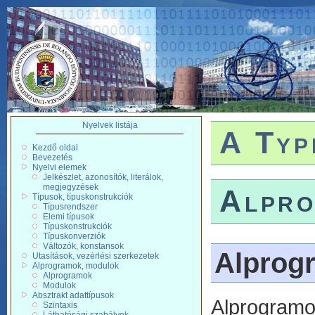
Nyelvek listája
A Typ
Kezdő oldal
Bevezetés
Nyelvi elemek
Jelkészlet, azonosítók, literálok,
megjegyzések
Alpro
Típusok, típuskonstrukciók
Típusrendszer
Elemi típusok
Típuskonstrukciók
Típuskonverziók
Változók, konstansok
Alprog
Utasítások, vezérlési szerkezetek
Alprogramok, modulok
Alprogramok
Modulok
Absztrakt adattípusok
Alprogra
Szintaxis