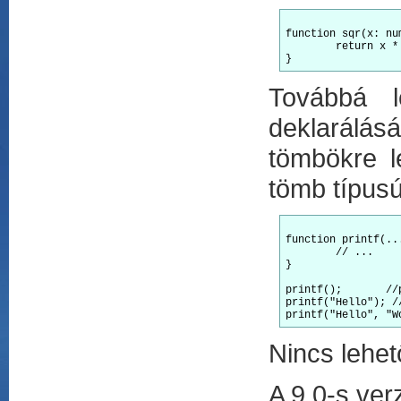
function sqr(x: nu
	return x * x;

Továbbá l
deklarálásá
tömbökre l
tömb típusú
function printf(..
	// ...

}

printf();	//paraméter nélkül hívjuk. Ilyenkor str === []

printf("Hello"); /
Nincs lehet
A 9.0-s ver