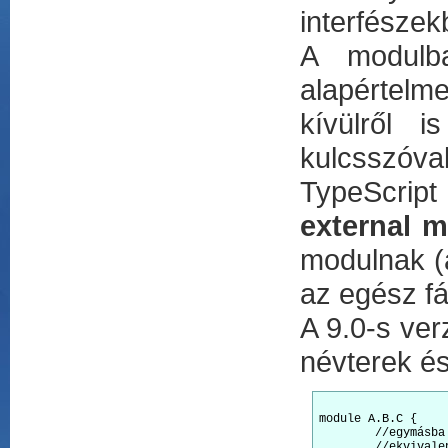
interfészek
A modulba
alapértelm
kívülről 
kulcsszóval 
TypeScript
external 
modulnak (
az egész fá
A 9.0-s ver
névterek és
module A.B.C { 

	//egymásba ágyazott modulok

	//ekvivalens azzal, mintha az írnánk, hogy:
