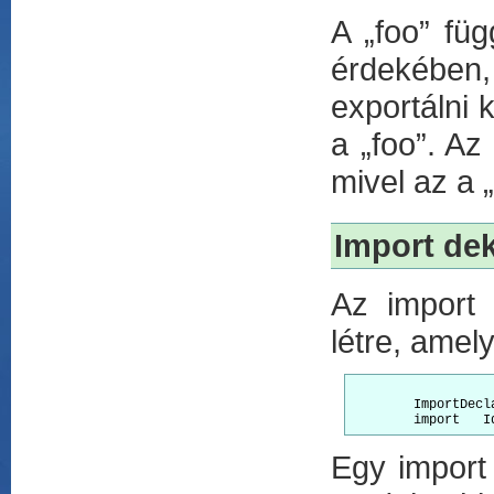
A „foo” füg
érdekében, 
exportálni 
a „foo”. Az
mivel az a 
Import dek
Az import 
létre, amel
	ImportDeclaration:

Egy import 