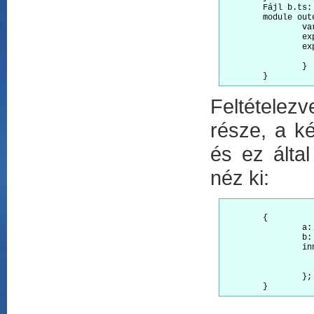
	Fájl b.ts:

	module outer {

		var local = 2;           // nem exportált lokális változó

		export var b = local;    // outer.b

		export module inner {

			export var y = 20;   // oute
		}

Feltételez
része, a ké
és ez álta
néz ki:
	{

		a: number;

		b: number;

		inner: {

			x: numb
			y: numb
		};
