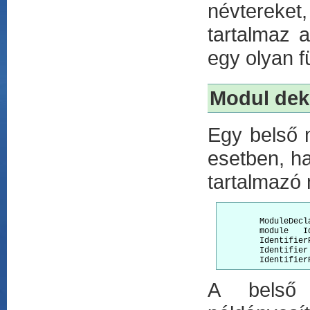
névtereke
tartalmaz 
egy olyan f
Modul dek
Egy belső 
esetben, ha
tartalmazó
	ModuleDeclaration:

	module   IdentifierPath   {   ModuleBody   }

	IdentifierPath:

	Identifier

A belső 