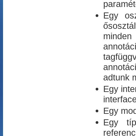
paraméte
Egy osz
ősosztá
minden
annotá
tagfüg
annotác
adtunk 
Egy inte
interfac
Egy modu
Egy tí
referen