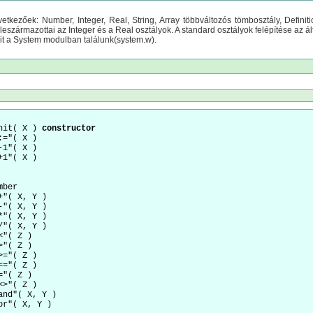
etkezőek: Number, Integer, Real, String, Array többváltozós tömbosztály, Definit
leszármazottai az Integer és a Real osztályok. A standard osztályok felépítése az 
it a System modulban találunk(system.w).
nit( X ) 
constructor
:="( X ) 

-1"( X ) 

ber 

+"( X, Y ) 

-"( X, Y ) 

*"( X, Y ) 

/"( X, Y ) 

<"( Z ) 

>"( Z ) 

>="( Z ) 

<="( Z ) 

="( Z ) 

<>"( Z ) 

and"( X, Y ) 
