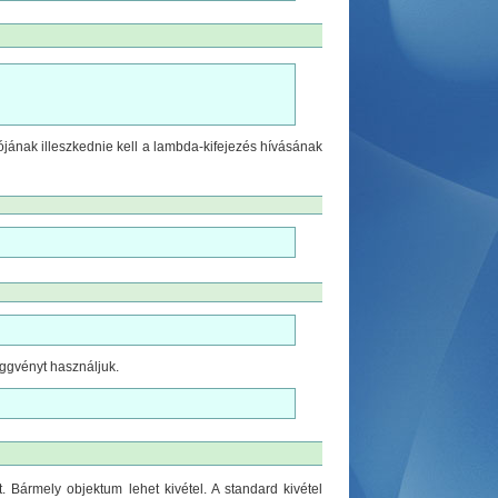
iójának illeszkednie kell a lambda-kifejezés hívásának
üggvényt használjuk.
t. Bármely objektum lehet kivétel. A standard kivétel