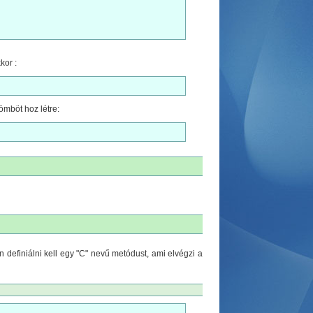
kor :
ömböt hoz létre:
n definiálni kell egy "C" nevű metódust, ami elvégzi a