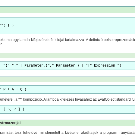
jektuma egy lamda-kifejezés definícióját tartalmazza. A definíció belso reprezentác
z.
= "{" "|" [ Parameter,{"," Parameter } ] "|" Expression "}"
* P + A + Q }
améterei, a "*" kompozíció. A lambda kifejezés hívásához az EvalObject standard f
, [ 5, 7 ] )
származottjai
ramírást tesz lehetővé, mindemelett a kivétellel átadhatjuk a program irányításá