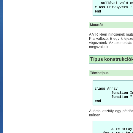
class
end
Mutatók
A VIRT-ben nincsenek mutat
P a változó, E egy kifejez
végeznénk. Az azonosítás 
megszoktuk.
Típus konstrukció
Tömb típus
class
 Array 

function
 I
function
end
A tömb osztály egy példán
időben.
	A := array( M )
