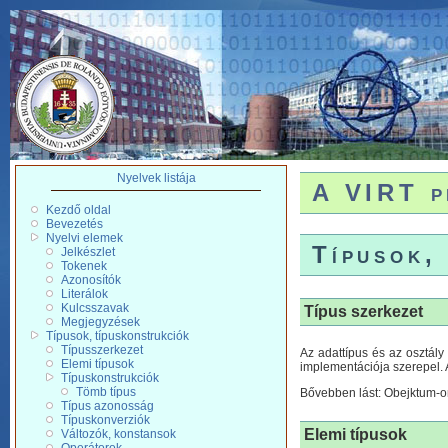
Nyelvek listája
A VIRT p
Kezdő oldal
Bevezetés
Nyelvi elemek
Típusok,
Jelkészlet
Tokenek
Azonosítók
Literálok
Kulcsszavak
Típus szerkezet
Megjegyzések
Típusok, típuskonstrukciók
Típusszerkezet
Az adattípus és az osztály
Elemi típusok
implementációja szerepel. 
Típuskonstrukciók
Tömb típus
Bővebben lást: Obejktum-o
Típus azonosság
Típuskonverziók
Elemi típusok
Változók, konstansok