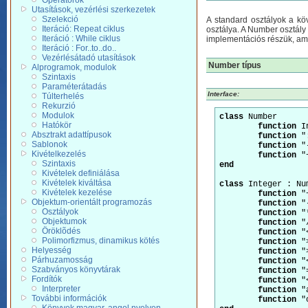
Operátorok
Utasítások, vezérlési szerkezetek
Szelekció
A standard osztályok a köv
Iteráció: Repeat ciklus
osztálya. A Number osztály 
Iteráció : While ciklus
implementációs részük, am
Iteráció : For..to..do..
Vezérlésátadó utasítások
Number típus
Alprogramok, modulok
Szintaxis
Paraméterátadás
Interface:
Túlterhelés
Rekurzió
Modulok
class
 Number

Hatókör
function
 I
Absztrakt adattípusok
function
 "
Sablonok
function
 "
Kivételkezelés
function
Szintaxis
end
Kivételek definiálása
Kivételek kiváltása
class
 Integer : Num
Kivételek kezelése
function
 "
Objektum-orientált programozás
function
 "
Osztályok
function
 "
Objektumok
function
 "
Öröklõdés
function
 "
Polimorfizmus, dinamikus kötés
function
 "
Helyesség
function
 "
Párhuzamosság
function
 "
Szabványos könyvtárak
function
 "
Fordítók
function
 "
Interpreter
function
 "
További információk
function