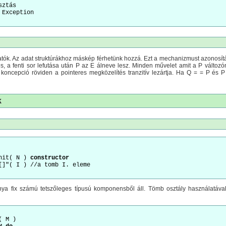
ók. Az adat struktúrákhoz máskép férhetünk hozzá. Ezt a mechanizmust azonosítá
és, a fenti sor lefutása után P az E álneve lesz. Minden művelet amit a P változ
koncepció röviden a pointeres megközelítés tranzitív lezártja. Ha Q = = P é
k
nit( N ) 
constructor
ya fix számú tetszőleges típusú komponensből áll. Tömb osztály használatával 