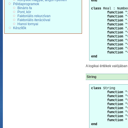
Könyvek magyar, angol nyelven
end
Példaprogramok
Bináris fa
class
 Real : Number
Pont, kör
function
 "
Faktoriális rekurzívan
function
 "
Faktoriális iterációval
function
 "
Hanoi tornyai
function
 "
Készítõk
function
 "
function
 "
function
 "
function
 "
function
 "
function
 "
function
end
A logikai értékek valójában
String
class
 String 

function
 "
function
 "
function
 "
function
 "
function
 "
function
 "
function
 "
function
end