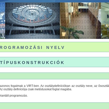
rogramozási nyelv
 típuskonstrukciók
 azonos fogalmak a VIRT-ben. Az osztálydefinícióban az osztály neve, az ősosztály
Az osztály definíciója csak metódusokat foglal magába.
riantált programozás.