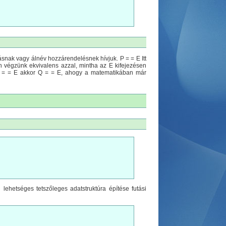
snak vagy álnév hozzárendelésnek hívjuk. P = = E Itt
ón végzünk ekvivalens azzal, mintha az E kifejezésen
s P = = E akkor Q = = E, ahogy a matematikában már
lehetséges tetszőleges adatstruktúra építése futási