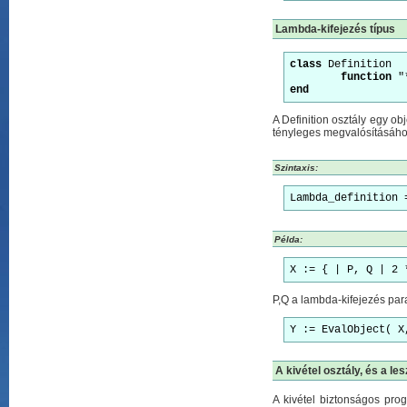
Lambda-kifejezés típus
class
 Definition

function
end
A Definition osztály egy ob
tényleges megvalósításáho
Szintaxis:
Lambda_definition 
Példa:
X := { | P, Q | 2 
P,Q a lambda-kifejezés par
Y := EvalObject( X
A kivétel osztály, és a le
A kivétel biztonságos prog