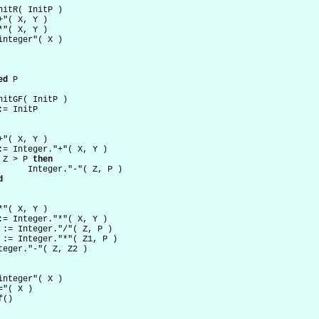
nitR( InitP ) 

+"( X, Y ) 

*"( X, Y ) 

ed
 P 

nitGF( InitP ) 

+"( X, Y ) 

 Z > P 
then
 P ) 

d
*"( X, Y ) 

integer"( X ) 
