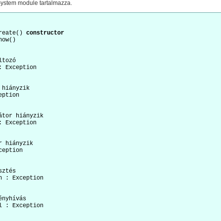
 System module tartalmazza.
reate() 
constructor