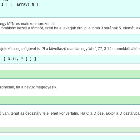
M 
do
A[ I ] := array( N ) 
egy M*N-es mátrixot reprezentál.
 tömbként kezeli a tömböt, ezért ha el akarjuk érni pl a tömb 3.sorának 5. elemét, ak
elezés segítségével is. Pl a következő utasítás egy 'abc', 77, 3.14 elemekből álló t
, [ 3.14, * ] ] ]
 azonosak, ha a nevük megegyezik.
ó van, tehát az ősosztály felé lehet konvertálni. Ha C a D őse, akkor a D osztályba