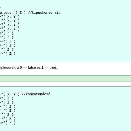
 

integer"( Z ) //típuskonverzió 

+"( X, Y ) 

-"( X, Y ) 

*"( X, Y ) 

/"( X, Y ) 

<"( Z ) 

>"( Z ) 

>="( Z ) 

<="( Z ) 

="( Z ) 

 integerek, a
0 == false
és
1 == true
.
+"( X, Y ) //konkatenáció 

<"( Z ) 

>"( Z ) 

>="( Z ) 

<="( Z ) 

="( Z ) 

<>"( Z ) 
