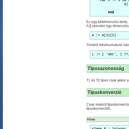
for
 I := 1 
to
 
		
end
Ez egy kétdimenziós tömb, 
A [] operator egy dimenziós
A := A[3][5]
Tömböt létrehozhatunk zárój
L := [ 'abc', [ 77
Típusazonosság
T1 és T2 típus csak akkor
Típuskonverzió
Csak implicit típuskonverzi
típuskonverziót.
Példa: