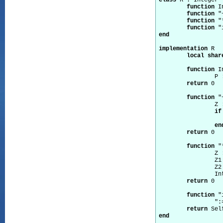
class
 R : Integer 

function
 I
function
 "
function
 "
function
end
implementation
 R  

local
shar
function
 I
		P := InitP 

return
 0 

function
 "
		Z := Integer."+"( X, Y ) 

if
			Integer."-"( Z,
en
return
 0 

function
 "
		Z := Integer."*"( X, Y ) 

		Z1 := Integer."/"( Z, P ) 

		Z2 := Integer."*"( Z1, P ) 

		Integer."-"( Z, Z2 ) 

return
 0 

function
 "
		":="( X ) 

return
end