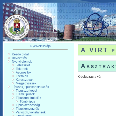
Nyelvek listája
A VIRT p
Kezdő oldal
Bevezetés
Nyelvi elemek
Absztrak
Jelkészlet
Tokenek
Azonosítók
Literálok
Kidolgozásra vár
Kulcsszavak
Megjegyzések
Típusok, típuskonstrukciók
Típusszerkezet
Elemi típusok
Típuskonstrukciók
Tömb típus
Típus azonosság
Típuskonverziók
Változók, konstansok