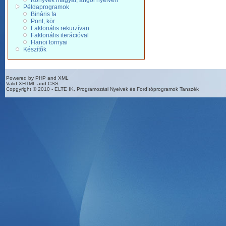
Könyvek magyar, angol nyelven
Példaprogramok
Bináris fa
Pont, kör
Faktoriális rekurzívan
Faktoriális iterációval
Hanoi tornyai
Készítõk
Powered by PHP and XML
Valid XHTML and CSS
Copgyright © 2010 - ELTE IK, Programozási Nyelvek és Fordítóprogramok Tanszék