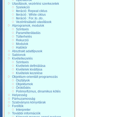
Operátorok
Utasítások, vezérlési szerkezetek
Szelekció
Iteráció: Repeat ciklus
Iteráció : While ciklus
Iteráció : For..to..do..
Vezérlésátadó utasítások
Alprogramok, modulok
Szintaxis
Paraméterátadás
Túlterhelés
Rekurzió
Modulok
Hatókör
Absztrakt adattípusok
Sablonok
Kivételkezelés
Szintaxis
Kivételek definiálása
Kivételek kiváltása
Kivételek kezelése
Objektum-orientált programozás
Osztályok
Objektumok
Öröklõdés
Polimorfizmus, dinamikus kötés
Helyesség
Párhuzamosság
Szabványos könyvtárak
Fordítók
Interpreter
További információk