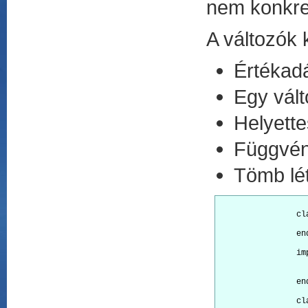
nem konkret
A változók 
Értékadá
Egy vált
Helyette
Függvén
Tömb lét
		class Ancestor                        

			function GetAt
		end

		implementation Ancestor

			function GetAttr() inline  
			return 'Ancestor fun
		end

		class Given : Ancestor 
