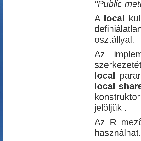
"Public met
A
local
kul
definiálat
osztállyal.
Az implem
szerkezeté
local
paran
local shar
konstrukto
jelöljük .
Az R mezõ 
használhat