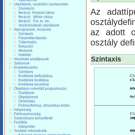
Operátorok
Utasítások, vezérlési szerkezetek
Szelekció
Az adattí
Iteráció: Repeat ciklus
Iteráció : While ciklus
osztálydefi
Iteráció : For..to..do..
Vezérlésátadó utasítások
az adott o
Alprogramok, modulok
Szintaxis
Paraméterátadás
osztály def
Túlterhelés
Rekurzió
Modulok
Hatókör
Szintaxis
Absztrakt adattípusok
Sablonok
Kivételkezelés
Szintaxis
Kivételek definiálása
		Class_interface_section =

Kivételek kiváltása
cl
Kivételek kezelése
Objektum-orientált programozás
en
Osztályok
Objektumok
		Method_header = Function_header

Öröklõdés
Polimorfizmus, dinamikus kötés
Helyesség
Párhuzamosság
		Class_implementation_section =

Szabványos könyvtárak
im
Fordítók
Interpreter
			{ Method_definit
További információk
en