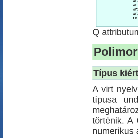
		write( 'Q attributuma : ' )

		writeln( Q.GetAttr() )

		write( 'R attributuma : ' )

		writeln( R.GetAttr() )

		return

Q attributu
Polimor
Típus kiér
A virt nyel
típusa und
meghatáro
történik. 
numerikus á