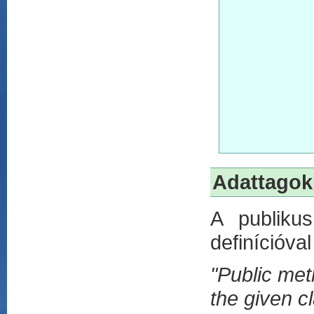
					Num 
Adattagok
A publiku
definícióva
"Public met
the given c