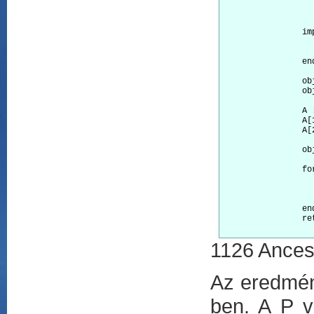
			function GetA
			en
		implementation Given

			function GetAttr() inline 
			return 'Given func 
		end

		object Q : Given			-- Given típusú objektum

		object R : Ancestor			-- Ancestor típusú objektum

		A := array( 2 ) 			-- két objektumot tömbbe tesszük

		A[1] := Q

		A[2] := R 

		object &P : Ancestor		-- pszeudonim deklaráció

		for I := 1 to 2 do 

			P == A[ I ]				-- virtuális ide
			writeln( ClassOf(P))	-- kiíratjuk 
			writeln( P.GetAttr())	-- kiíratjuk, hogy az õs, vagy a felüldefiniált
		end 

		return

1126 Ances
Az eredmény
ben. A P v