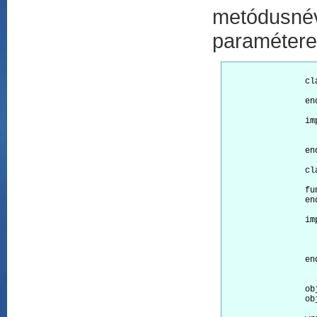
metódusnév
paraméterek
		class Ancestor                        

			function GetAt
		end

		implementation Ancestor

			function GetAttr() inline  
			return
		end

		class Given : Ancestor 

		function GetAttr()

		end

		implementation Given

			function GetAttr() inline 
			return
		end

		object Q : Given

		object R : Ancestor
