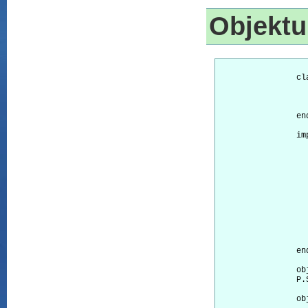
Objekt
		class Point									-- egy nagyon egyszerû pont osztály

			function SetPoint( iX, iY ) constructor	-- kons
			function GetX()               
			function Get
		end

		implementation Point

			local X
			function SetPoint( i
				X 
				Y 
			return NIL          
			function GetX() inline   
			return
			function GetY() inline   
			return
		end

		object P : Point							-- P egy Point típusú objektum

		P.SetPoint( 3, 5 )							-- nem szükséges konstruktor hívása az objektum létrehozásához

		object Q( 2, 4 ), R( 1, 8 ) : Point			-- Q és R objektum létrehozása konstroktorral
