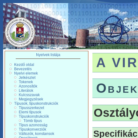
Nyelvek listája
A VIR
Kezdő oldal
Bevezetés
Nyelvi elemek
Jelkészlet
Tokenek
Objek
Azonosítók
Literálok
Kulcsszavak
Megjegyzések
Típusok, típuskonstrukciók
Típusszerkezet
Osztály
Elemi típusok
Típuskonstrukciók
Tömb típus
Típus azonosság
Típuskonverziók
Specifiká
Változók, konstansok