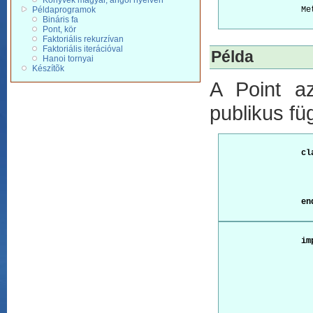
Könyvek magyar, angol nyelven
Példaprogramok
		Method_definition = Function_definition

Bináris fa
Pont, kör
Faktoriális rekurzívan
Faktoriális iterációval
Példa
Hanoi tornyai
Készítõk
A Point az
publikus fü
cl
en
im
				SetPoint(
					R
					