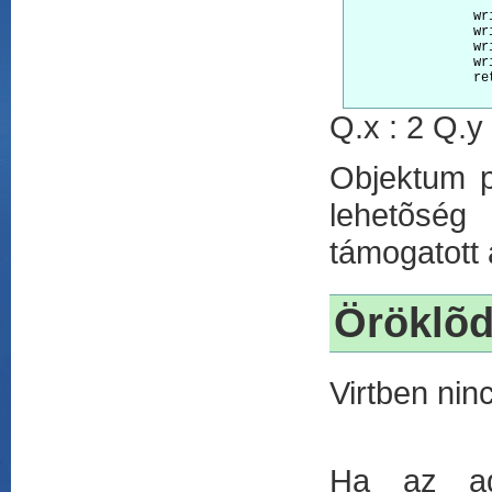
		write( 'Q.x : ' )

		writeln( Q.GetX() )

		write( 'Q.y : ' )

		writeln( Q.GetY() )

		return

Q.x : 2 Q.y 
Objektum pé
lehetõség
támogatott 
Öröklõ
Virtben nin
Ha az ado