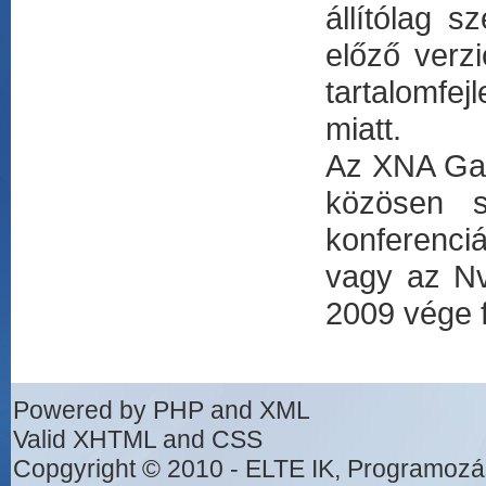
állítólag s
előző verzi
tartalomfe
miatt.
Az XNA Gam
közösen s
konferenciá
vagy az Nvi
2009 vége f
Powered by PHP and XML
Valid XHTML and CSS
Copgyright © 2010 - ELTE IK, Programozá