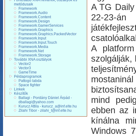
Fontosabb XNA névterek, osztályok és
A TG Daily 
metódusaik
Framework
Framework.Audio
22-23-án 
Framework.Content
Framework.Design
játékfejl
Framework.GamerServices
Framework.Graphics
Framework.Graphics.PackedVector
csatolóalka
Framework.Input
Framework.Input.Touch
A platform
Framework.Media
Framework.Net
Framework.Storage
szolgálják,
További XNA osztályok
Vector2
teljesítmén
Vector3
GameTime
mostaniná
Példaprogramok
Pattogó labda
Space fighter
biztosítsa
Linkek
Készítők
mind pedi
Ballagi - Pordány Dániel Árpád -
dballagi@yahoo.com
Kurucz Attila - kurucz_a@inf.elte.hu
ebben az i
Zilahi Tibor - zilahi_t@inf.elte.hu
kínálna m
Windows 7 