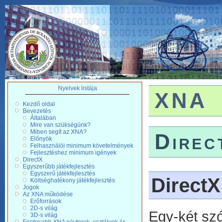
Nyelvek listája
XNA
Kezdő oldal
Bevezetés
Általában
Mire van szükségünk?
Miben segít az XNA?
Direc
Előnyök
Felhasználói minimum követelmények
Fejlesztéshez minimum igények
DirectX
Egyszerűbb játékfejlesztés
Egyszerű játékfejlesztés
DirectX
Költséghatékony játékfejlesztés
Jogok
Az XNA működése
Erőforrások
2D-s világ
Egy-két szó
3D-s világ