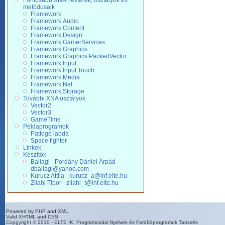
Fontosabb XNA névterek, osztályok és
metódusaik
Framework
Framework.Audio
Framework.Content
Framework.Design
Framework.GamerServices
Framework.Graphics
Framework.Graphics.PackedVector
Framework.Input
Framework.Input.Touch
Framework.Media
Framework.Net
Framework.Storage
További XNA osztályok
Vector2
Vector3
GameTime
Példaprogramok
Pattogó labda
Space fighter
Linkek
Készítők
Ballagi - Pordány Dániel Árpád -
dballagi@yahoo.com
Kurucz Attila - kurucz_a@inf.elte.hu
Zilahi Tibor - zilahi_t@inf.elte.hu
Powered by PHP and XML
Valid XHTML and CSS
Copgyright © 2010 - ELTE IK, Programozási Nyelvek és Fordítóprogramok Tanszék