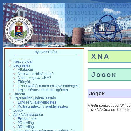
Nyelvek listája
XNA
Kezdő oldal
Bevezetés
Általában
Jogok
Mire van szükségünk?
Miben segít az XNA?
Előnyök
Felhasználói minimum követelmények
Fejlesztéshez minimum igények
Jogok
DirectX
Egyszerűbb játékfejlesztés
Egyszerű játékfejlesztés
A GSE segítségével Windows
Költséghatékony játékfejlesztés
egy XNA Creators Club előf
Jogok
Az XNA működése
Erőforrások
2D-s világ
3D-s világ