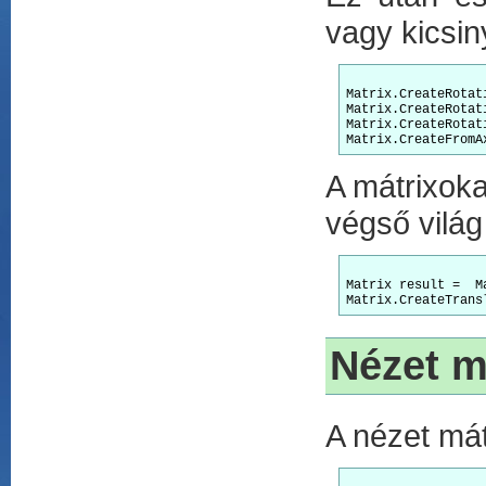
vagy kicsin
Matrix.CreateRotat
Matrix.CreateRotat
Matrix.CreateRotat
A mátrixok
végső világ
Matrix result =  M
Nézet m
A nézet mát