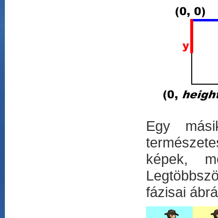
Egy másik
természete
képek, me
Legtöbbszö
fázisai ábr