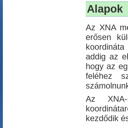
Alapok
Az XNA meg
erősen kül
koordináta
addig az el
hogy az egé
feléhez s
számolnunk
Az XNA-
koordinátar
kezdődik és