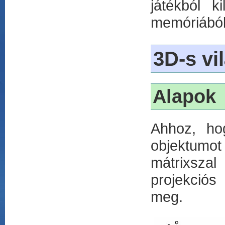
játékból k
memóriából
3D-s vi
Alapok
Ahhoz, ho
objektumot
mátrixszal
projekciós
meg.