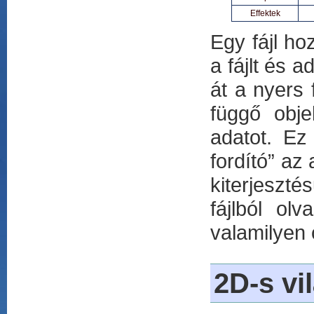
Effektek
Egy fájl h
a fájlt és 
át a nyers 
függő obje
adatot. Ez
fordító” az 
kiterjeszté
fájlból ol
valamilyen 
2D-s vi