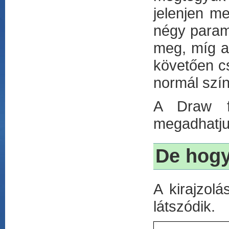
jelenjen m
négy paramé
meg, míg a
követően cs
normál szín
A Draw fü
megadhatjuk
De hogy
A kirajzol
látszódik.