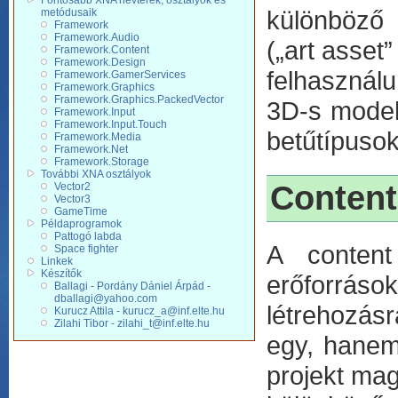
Fontosabb XNA névterek, osztályok és
különböző 
metódusaik
Framework
Framework.Audio
(„art asset
Framework.Content
Framework.Design
felhasznál
Framework.GamerServices
Framework.Graphics
Framework.Graphics.PackedVector
3D-s model
Framework.Input
Framework.Input.Touch
betűtípuso
Framework.Media
Framework.Net
Framework.Storage
További XNA osztályok
Content
Vector2
Vector3
GameTime
Példaprogramok
Pattogó labda
A content
Space fighter
Linkek
Készítők
erőforráso
Ballagi - Pordány Dániel Árpád -
dballagi@yahoo.com
létrehozás
Kurucz Attila - kurucz_a@inf.elte.hu
Zilahi Tibor - zilahi_t@inf.elte.hu
egy, hanem 
projekt mag