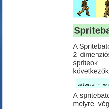
Spriteb
A Spritebat
2 dimenzió
spriteok
következők
A spritebat
melyre vég