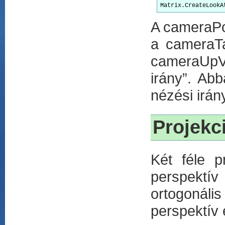
A cameraPos
a cameraTa
cameraUpVe
irány”. Ab
nézési irán
Projekc
Két féle p
perspektív
ortogonáli
perspektív 