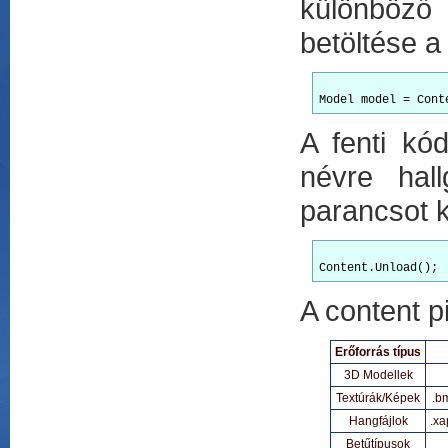
különböző
betöltése a
Model model = Cont
A fenti kó
névre hall
parancsot ke
A content p
Erőforrás típus
3D Modellek
Textúrák/Képek
.bm
Hangfájlok
.xa
Betűtípusok