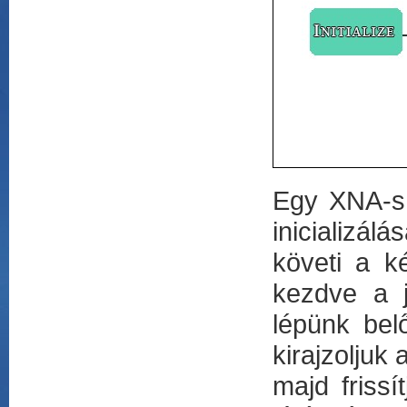
Egy XNA-s 
inicializá
követi a k
kezdve a j
lépünk bel
kirajzoljuk
majd frissí