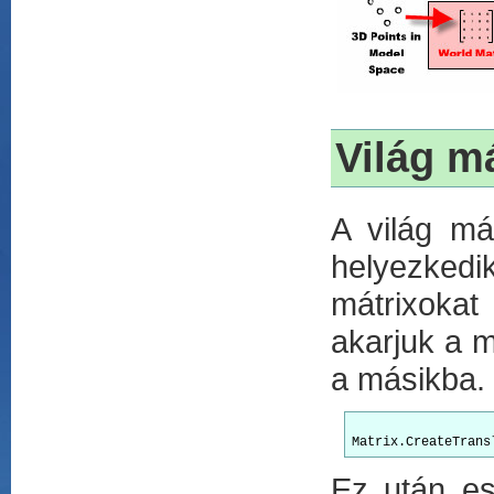
Világ má
A világ má
helyezkedi
mátrixokat
akarjuk a m
a másikba.
Ez után es