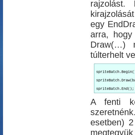
rajzolást
kirajzolásá
egy EndDra
arra, hogy
Draw(…) m
túlterhelt v
spriteBatch.Begin()
spriteBatch.Draw(b
A fenti k
szeretnénk.
esetben) 2
megtegyük