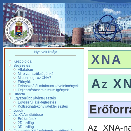
Nyelvek listája
XNA
Kezdő oldal
Bevezetés
Általában
Mire van szükségünk?
Miben segít az XNA?
Az XN
Előnyök
Felhasználói minimum követelmények
Fejlesztéshez minimum igények
DirectX
Egyszerűbb játékfejlesztés
Egyszerű játékfejlesztés
Erőfor
Költséghatékony játékfejlesztés
Jogok
Az XNA működése
Erőforrások
2D-s világ
Az XNA-na
3D-s világ