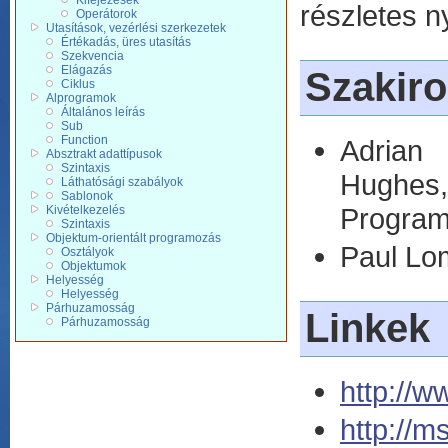
Kifejezések
részletes n
Operátorok
Utasítások, vezérlési szerkezetek
Értékadás, üres utasítás
Szekvencia
Elágazás
Szakir
Ciklus
Alprogramok
Általános leírás
Sub
Function
Adrian 
Absztrakt adattípusok
Szintaxis
Hughe
Láthatósági szabályok
Sablonok
Program
Kivételkezelés
Szintaxis
Objektum-orientált programozás
Paul Lo
Osztályok
Objektumok
Helyesség
Helyesség
Párhuzamosság
Linkek
Párhuzamosság
http://
http://m