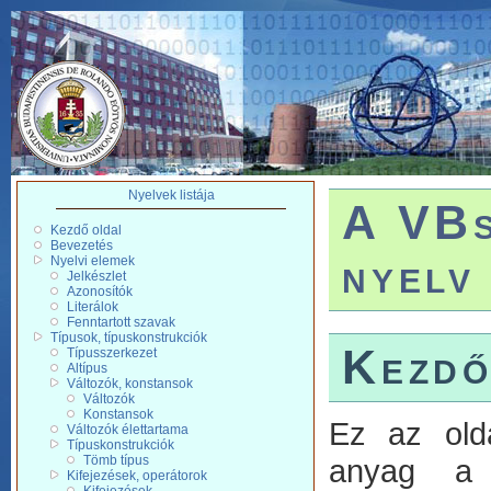
Nyelvek listája
A VBs
Kezdő oldal
Bevezetés
nyelv
Nyelvi elemek
Jelkészlet
Azonosítók
Literálok
Fenntartott szavak
Típusok, típuskonstrukciók
Kezdő
Típusszerkezet
Altípus
Változók, konstansok
Változók
Konstansok
Ez az old
Változók élettartama
Típuskonstrukciók
anyag a V
Tömb típus
Kifejezések, operátorok