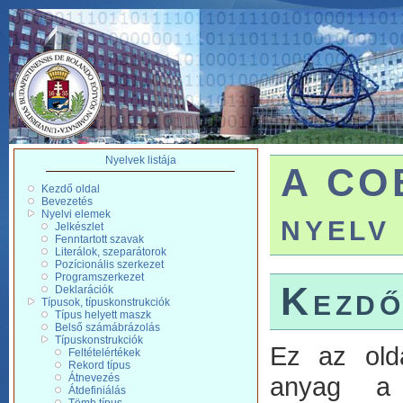
Nyelvek listája
A CO
Kezdő oldal
Bevezetés
nyelv
Nyelvi elemek
Jelkészlet
Fenntartott szavak
Literálok, szeparátorok
Pozícionális szerkezet
Programszerkezet
Kezdő
Deklarációk
Típusok, típuskonstrukciók
Típus helyett maszk
Belső számábrázolás
Típuskonstrukciók
Ez az old
Feltételértékek
Rekord típus
anyag a 
Átnevezés
Átdefiniálás