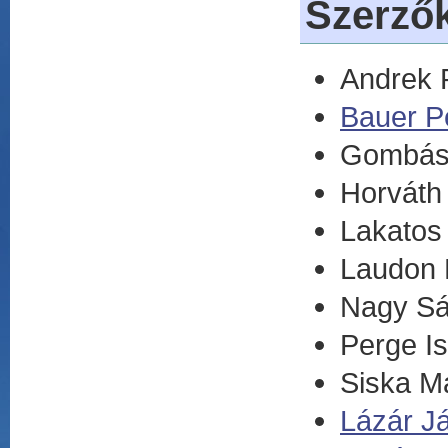
Szerző
Andrek 
Bauer P
Gombás
Horváth
Lakatos
Laudon K
Nagy Sá
Perge I
Siska M
Lázár J