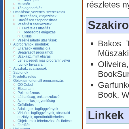
Tömb típus
részletes n
Mutatók
Táblagenerálás
Utasítások, vezérlési szerkezetek
Értékadások, kifejezések
Utasítások csoportosítása
Szakir
Vezérlési szerkezetek
Feltételes utasítás
Többszörös elágazás
Ciklus
Vezérlésátadó utasítások
Bakos 
Alprogramok, modulok
Eljárások emulációja
Műszaki
Beágyazott programok
Szakasz, mint eljárás
Lehetőségek más programnyelvű
Oliveir
rutinok hívására
Absztrakt adattípusok
BookSur
Sablonok
Kivételkezelés
Objektum-orientált programozás
Garfunk
OO Cobol
Élettartam
Book, Wi
Polimorfizmus
Láthatóság, enkapszuláció
Azonosítás, egyenlőség
Öröklődés
Adattagok, tagfüggvények
Linkek
Virtuális tagfüggvények, absztrakt
osztályok, operátortúlterhelés
Objektumok létrehozása és törlése
Fordítás