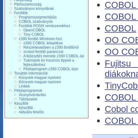
Helyesség
COBOL C
Párhuzamosság
Szabványos könyvtárak
Fordítók
COBOL 
Programszegmentálás
COBOL szabványok
COBOL
Forditók POSIX rendszerekhez
OpenCOBOL
Tiny COBOL
OO CO
z390 forditó Windows-hoz
z390 COBOL telepitése
Részletesebben a z390 forditóról
OO COB
zcobol forditó parancsai
A fejlesztés menete z390 COBOL-lal
Fujitsu
Tutorialok és hasznos tippek a
fejlesztéshez
Példaprogram z390 COBOL-ban
diákokn
További információk
Könyvek magyar nyelven
Könyvek magyar nyelven
TinyCob
Linkek
Példaprogramok
COBOL a
Árunyilvántartás
Táblázatok
Készítők
Cobol c
Készítők
Aktuális felelős
COBOL s