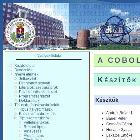
Nyelvek listája
A COBOL 
Kezdő oldal
Bevezetés
Nyelvi elemek
Készítők
Jelkészlet
Fenntartott szavak
Literálok, szeparátorok
Pozícionális szerkezet
Programszerkezet
Készítők
Deklarációk
Típusok, típuskonstrukciók
Típus helyett maszk
Andrek Roland
Belső számábrázolás
Típuskonstrukciók
Bauer Péter
Feltételértékek
Gombás Gábor
Rekord típus
Horváth Gyula
Átnevezés
Lakatos Emőke
Átdefiniálás