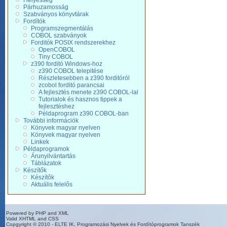
Helyesség
Párhuzamosság
Szabványos könyvtárak
Fordítók
Programszegmentálás
COBOL szabványok
Forditók POSIX rendszerekhez
OpenCOBOL
Tiny COBOL
z390 forditó Windows-hoz
z390 COBOL telepitése
Részletesebben a z390 forditóról
zcobol forditó parancsai
A fejlesztés menete z390 COBOL-lal
Tutorialok és hasznos tippek a
fejlesztéshez
Példaprogram z390 COBOL-ban
További információk
Könyvek magyar nyelven
Könyvek magyar nyelven
Linkek
Példaprogramok
Árunyilvántartás
Táblázatok
Készítők
Készítők
Aktuális felelős
Powered by PHP and XML
Valid XHTML and CSS
Copgyright © 2010 - ELTE IK, Programozási Nyelvek és Fordítóprogramok Tanszék