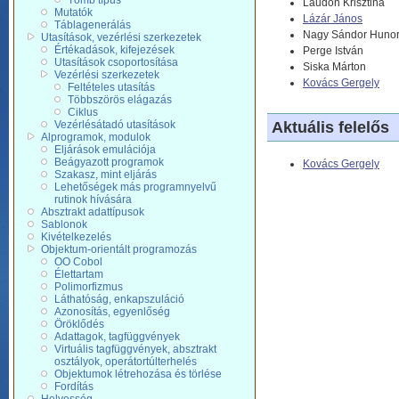
Tömb típus
Laudon Krisztina
Mutatók
Lázár János
Táblagenerálás
Nagy Sándor Huno
Utasítások, vezérlési szerkezetek
Értékadások, kifejezések
Perge István
Utasítások csoportosítása
Siska Márton
Vezérlési szerkezetek
Kovács Gergely
Feltételes utasítás
Többszörös elágazás
Ciklus
Aktuális felelős
Vezérlésátadó utasítások
Alprogramok, modulok
Eljárások emulációja
Beágyazott programok
Kovács Gergely
Szakasz, mint eljárás
Lehetőségek más programnyelvű
rutinok hívására
Absztrakt adattípusok
Sablonok
Kivételkezelés
Objektum-orientált programozás
OO Cobol
Élettartam
Polimorfizmus
Láthatóság, enkapszuláció
Azonosítás, egyenlőség
Öröklődés
Adattagok, tagfüggvények
Virtuális tagfüggvények, absztrakt
osztályok, operátortúlterhelés
Objektumok létrehozása és törlése
Fordítás