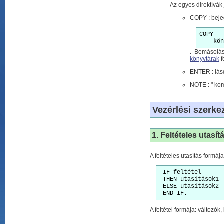
Az egyes direktívák
COPY : beje
COPY

    kön
. Bemásolás
könyvtárak
f
ENTER : lás
NOTE : " komm
Vezérlési szerke
1. Feltételes utasít
A feltételes utasítás formája
 IF feltétel
 THEN utasítások1
 ELSE utasítások2
 END-IF.
A feltétel formája: változók