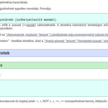
 jelentése,használata:
gyzésének egyetlen mondata. Formája:
yvtárnév [szóhelyettesítő mondat].
 előtt a szavak (==
nevek
) változtathatók. A direktíva különböző lehetséges el
ejezetben.
d az
" Alprogramok, modulok " fejezet " Lehetőségek más programnyelvű rutinok hí
ent " - fordítási direktíva. lásd a
" Nyelvi elemek " fejezet " Fenntartott szavak " r
zetek
ás
:
, konstansok és logikai jelek: <, >, NOT =, =, <=, >= szerepelhetnek benne, kifejezés