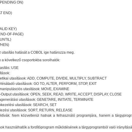
PENDING ON)
AT END)
VALID KEY)
END-OF-PAGE)
UNTIL)
WHEN)
 Az utasítás hatását a COBOL ige határozza meg.
ok a következő csoportokba sorolhatók:
tasítás: USE
ítások:
metikai utasítások: ADD, COMPUTE, DIVIDE, MULTIPLY, SUBTRACT
rlésátadó utasítások: GO TO, ALTER, PERFORM, STOP, EXIT
manipulásciós utasítások: MOVE, EXAMINE
t-Output utasítások: OPEN, SEEK, READ, WRITE, ACCEPT, DISPLAY, CLOSE
agenerálási utasítások: GENETARE, INITIATE, TERMINATE
kezelési utasítások: SEARCH, SET
ezési utasítások: SORT, RETURN, RELEASE
ektívák: Nem közvetlenül hatnak a felhasználó programjára, hanem a tárgyprogra
ások használhatók a fordítóprogram működésének a tárgyprogramból való irányít