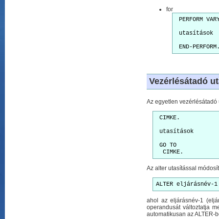
for
 PERFORM VAR
 utasítások
 END-PERFORM
Vezérlésátadó ut
Az egyetlen vezérlésátadó 
 CIMKE.
 utasítások
 GO TO

  CIMKE.
Az alter utasítással módosí
ALTER eljárásnév-1
ahol az eljárásnév-1 (el
operandusát változtatja 
automatikusan az ALTER-be