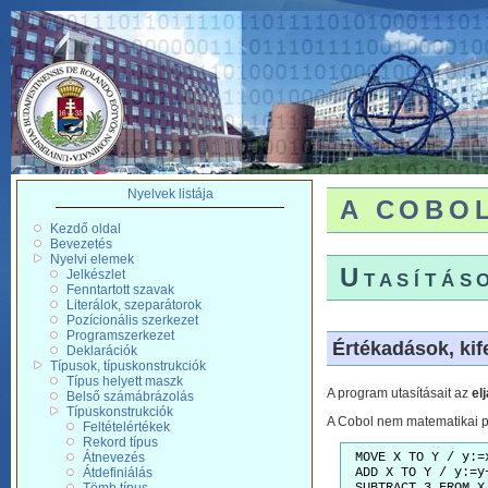
Nyelvek listája
A COBOL 
Kezdő oldal
Bevezetés
Nyelvi elemek
Utasítás
Jelkészlet
Fenntartott szavak
Literálok, szeparátorok
Pozícionális szerkezet
Programszerkezet
Értékadások, kif
Deklarációk
Típusok, típuskonstrukciók
Típus helyett maszk
A program utasításait az
el
Belső számábrázolás
Típuskonstrukciók
A Cobol nem matematikai p
Feltételértékek
Rekord típus
Átnevezés
 MOVE X TO Y / y:=
Átdefiniálás
 ADD X TO Y / y:=y