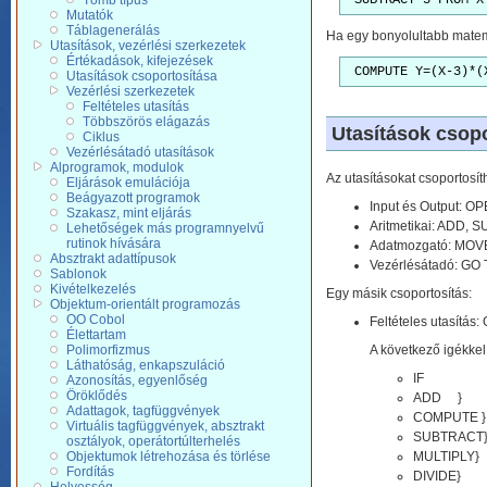
Tömb típus
 SUBTRACT 3 FROM X
Mutatók
Táblagenerálás
Ha egy bonyolultabb matemat
Utasítások, vezérlési szerkezetek
Értékadások, kifejezések
 COMPUTE Y=(X-3)*(
Utasítások csoportosítása
Vezérlési szerkezetek
Feltételes utasítás
Többszörös elágazás
Utasítások csopo
Ciklus
Vezérlésátadó utasítások
Alprogramok, modulok
Az utasításokat csoportosí
Eljárások emulációja
Beágyazott programok
Input és Output: 
Szakasz, mint eljárás
Aritmetikai: ADD,
Lehetőségek más programnyelvű
rutinok hívására
Adatmozgató: MOV
Absztrakt adattípusok
Vezérlésátadó: G
Sablonok
Kivételkezelés
Egy másik csoportosítás:
Objektum-orientált programozás
OO Cobol
Feltételes utasítás:
Élettartam
Polimorfizmus
A következő igékkel 
Láthatóság, enkapszuláció
IF
Azonosítás, egyenlőség
Öröklődés
ADD }
Adattagok, tagfüggvények
COMPUTE }
Virtuális tagfüggvények, absztrakt
SUBTRACT}
osztályok, operátortúlterhelés
Objektumok létrehozása és törlése
MULTIPLY}
Fordítás
DIVIDE}