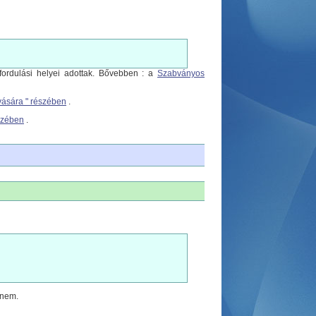
őfordulási helyei adottak. Bővebben : a
Szabványos
vására " részében
.
észében
.
 nem.