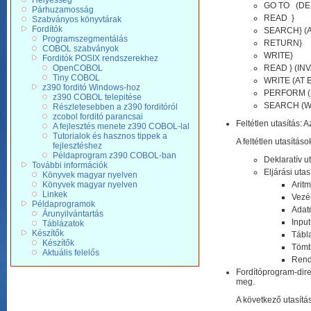
Helyesség
GO TO (DE
Párhuzamosság
READ }
Szabványos könyvtárak
Fordítók
SEARCH} (
Programszegmentálás
RETURN}
COBOL szabványok
WRITE}
Forditók POSIX rendszerekhez
OpenCOBOL
READ } (IN
Tiny COBOL
WRITE (AT 
z390 forditó Windows-hoz
PERFORM (
z390 COBOL telepitése
SEARCH (
Részletesebben a z390 forditóról
zcobol forditó parancsai
Feltétlen utasítás:
A fejlesztés menete z390 COBOL-lal
Tutorialok és hasznos tippek a
A feltétlen utasítás
fejlesztéshez
Példaprogram z390 COBOL-ban
Deklaratív u
További információk
Eljárási utas
Könyvek magyar nyelven
Könyvek magyar nyelven
Arit
Linkek
Vezé
Példaprogramok
Adat
Árunyilvántartás
Inpu
Táblázatok
Készítők
Tábl
Készítők
Tömb
Aktuális felelős
Rend
Fordítóprogram-dir
meg.
A következő utasít