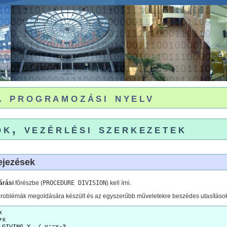
programozási nyelv
ok, vezérlési szerkezetek
ejezések
járási
főrészbe (
PROCEDURE DIVISION
) kell írni.
roblémák megoldására készült és az egyszerűbb műveletekre beszédes utasításo
x
+x