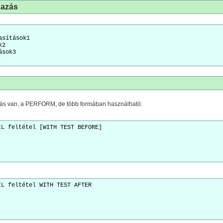
gazás
asítások1
k2
ások3
ítás van, a PERFORM, de több formában használható:
IL feltétel [WITH TEST BEFORE]
.
IL feltétel WITH TEST AFTER
.