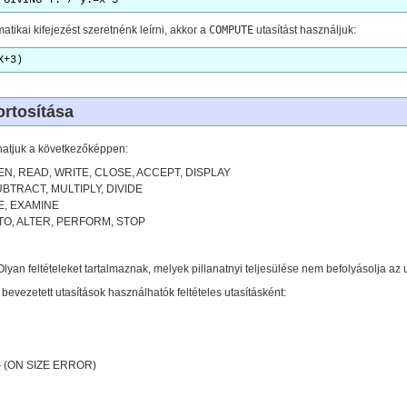
 GIVING Y. / y:=x-3
ikai kifejezést szeretnénk leírni, akkor a
COMPUTE
utasítást használjuk:
X+3)
rtosítása
thatjuk a következőképpen:
OPEN, READ, WRITE, CLOSE, ACCEPT, DISPLAY
 SUBTRACT, MULTIPLY, DIVIDE
E, EXAMINE
O TO, ALTER, PERFORM, STOP
 Olyan feltételeket tartalmaznak, melyek pillanatnyi teljesülése nem befolyásolja az 
bevezetett utasítások használhatók feltételes utasításként:
 (ON SIZE ERROR)