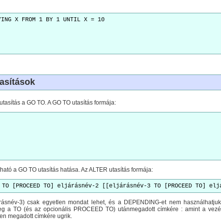
YING X FROM 1 BY 1 UNTIL X = 10
.
asítások
utasítás a GO TO. A GO TO utasítás formája:
tható a GO TO utasítás hatása. Az ALTER utasítás formája:
 TO [PROCEED TO] eljárásnév-2 [[eljárásnév-3 TO [PROCEED TO] elj
járásnév-3) csak egyetlen mondat lehet, és a DEPENDING-et nem használhat
meg a TO (és az opcionális PROCEED TO) utánmegadott címkére : amint a vezér
n megadott címkére ugrik.