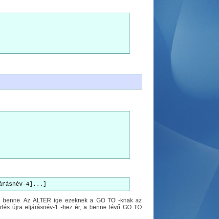
árásnév-4]...]
juk benne. Az ALTER ige ezeknek a GO TO -knak az
lés újra eljárásnév-1 -hez ér, a benne lévő GO TO