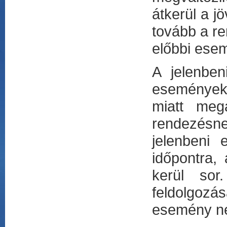
átkerül a 
tovább a re
előbbi ese
A jelenben
események
miatt meg
rendezésne
jelenbeni 
időpontra,
kerül sor
feldolgozá
esemény ne