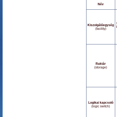
Név
Kiszolgálóegység
(facility)
Raktár
(storage)
Logikai kapcsoló
(logic switch)