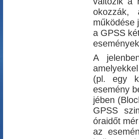
változik a
okozzák, 
működése je
a GPSS két 
események l
A jelenbe
amelyekkel
(pl. egy k
esemény be
jében (Bloc
GPSS szimu
óraidőt mér
az esemén