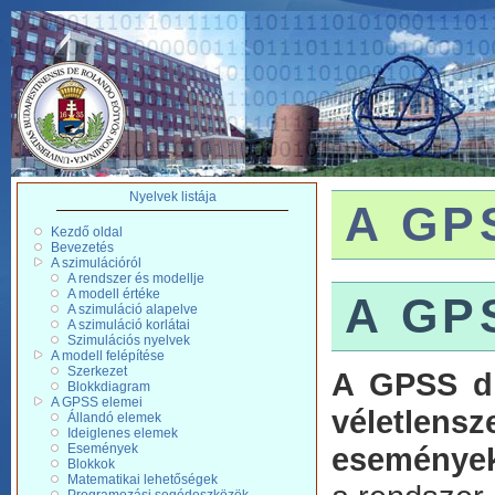
Nyelvek listája
A GPS
Kezdő oldal
Bevezetés
A szimulációról
A rendszer és modellje
A modell értéke
A GPS
A szimuláció alapelve
A szimuláció korlátai
Szimulációs nyelvek
A modell felépítése
Szerkezet
A GPSS dig
Blokkdiagram
A GPSS elemei
véletlensz
Állandó elemek
Ideiglenes elemek
Események
események 
Blokkok
Matematikai lehetőségek