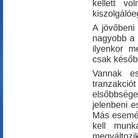
kellett v
kiszolgálóe
A jövőbeni
nagyobb a s
ilyenkor 
csak későb
Vannak es
tranzakci
elsőbbséget
jelenbeni 
Más esemén
kell munká
megváltozi