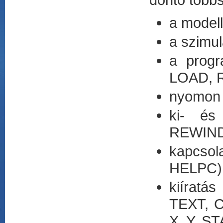
a model
a szimu
a progr
LOAD, R
nyomon 
ki- és
REWIND
kapcsol
HELPC)
kiírat
TEXT, 
X, Y, 