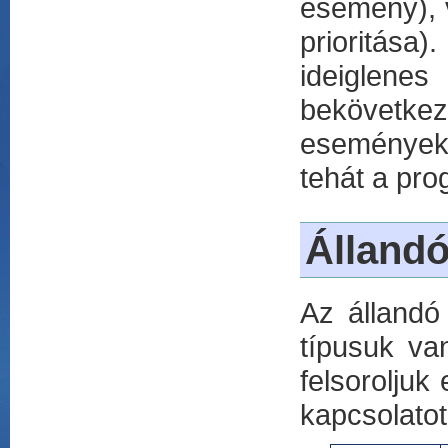
esemény), 
prioritás
ideiglene
bekövetkez
események 
tehát a pro
Álland
Az állandó
típusuk va
felsoroljuk
kapcsolatot