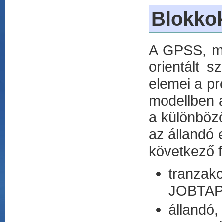
Blokko
A GPSS, mi
orientált s
elemei a p
modellben a
a különböző
az állandó 
következő f
tranzak
JOBTAP
állandó,