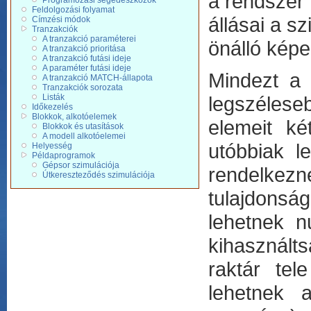
a rendszer 
Programozási segédeszközök
Feldolgozási folyamat
állásai a s
Címzési módok
Tranzakciók
A tranzakció paraméterei
önálló kép
A tranzakció prioritása
A tranzakció futási ideje
A paraméter futási ideje
Mindezt a 
A tranzakció MATCH-állapota
Tranzakciók sorozata
Listák
legszélese
Időkezelés
Blokkok, alkotóelemek
elemeit ké
Blokkok és utasítások
A modell alkotóelemei
utóbbiak l
Helyesség
Példaprogramok
Gépsor szimulációja
rendelkez
Útkereszteződés szimulációja
tulajdonsá
lehetnek n
kihasználts
raktár tel
lehetnek 