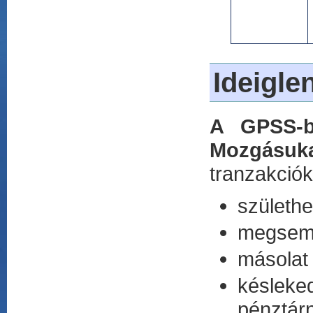
Ideigle
A GPSS-be
Mozgásuk
tranzakciók
születh
megsem
másolat 
késlek
pénztár