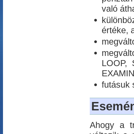
való áth
különbö
értéke,
megvált
megvál
LOOP, 
EXAMIN
futásuk
Esemé
Ahogy a tr