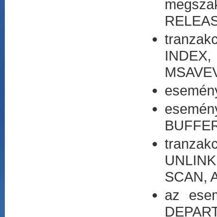
megsza
RELEAS
tranzak
INDEX
MSAVEV
esemény
esemén
BUFFER
tranzak
UNLINK
SCAN, 
az esem
DEPART