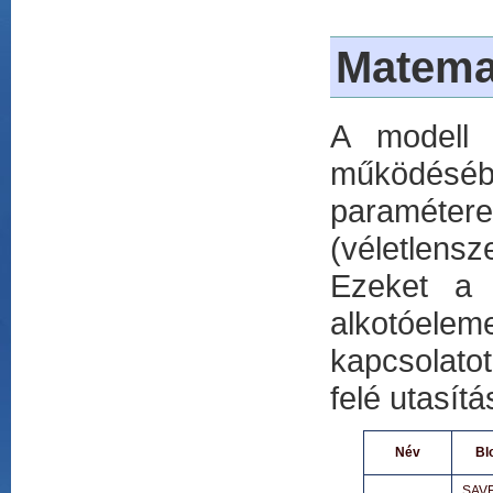
Matemat
A modell 
működéséb
paraméter
(véletlens
Ezeket a 
alkotóelem
kapcsolato
felé utasítá
Név
Bl
SAV