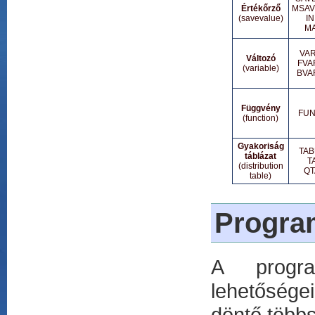
Értékőrző
MSAV
(savevalue)
IN
MA
VAR
Változó
FVA
(variable)
BVA
Függvény
FUN
(function)
Gyakoriság
TAB
táblázat
T
(distribution
QT
table)
Progra
A progra
lehetőségei
döntő többs