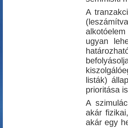
A tranzakc
(leszámítv
alkotóelem 
ugyan lehe
határozhat
befolyás
kiszolgálóe
listák) áll
prioritása 
A szimulác
akár fizika
akár egy he