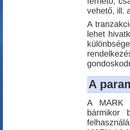
férhető, cs
vehető, ill.
A tranzakci
lehet hivat
különbsé
rendelkez
gondoskodn
A param
A MARK bl
bármikor b
felhasznál