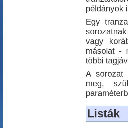
példányok i
Egy tranza
sorozatnak
vagy koráb
másolat - 
többi tagjá
A sorozat 
meg, szü
paraméterbe
Listák