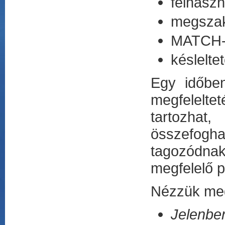
felhaszn
megszakí
MATCH-l
késlelte
Egy időben
megfeleltet
tartozhat
összefogha
tagozódnak
megfelelő pr
Nézzük meg 
Jelenb