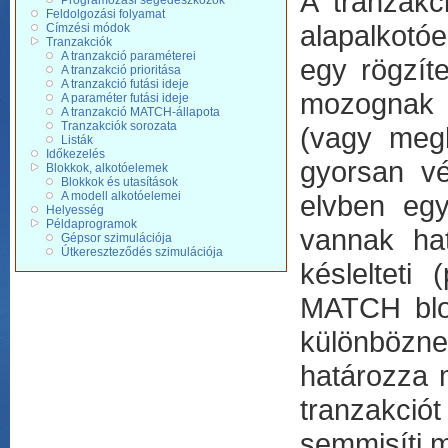
A tranzakc
Programozási segédeszközök
Feldolgozási folyamat
alapalkotó
Címzési módok
Tranzakciók
A tranzakció paraméterei
egy rögzíte
A tranzakció prioritása
A tranzakció futási ideje
mozognak e
A paraméter futási ideje
A tranzakció MATCH-állapota
Tranzakciók sorozata
(vagy megk
Listák
Időkezelés
gyorsan vé
Blokkok, alkotóelemek
Blokkok és utasítások
A modell alkotóelemei
elvben egy
Helyesség
Példaprogramok
vannak hat
Gépsor szimulációja
Útkereszteződés szimulációja
késlelteti 
MATCH blok
különbözne
határozza 
tranzakciót
semmisíti 