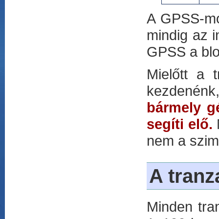
A GPSS-mode
mindig az i
GPSS a blok
Mielőtt a 
kezdenénk, 
bármely gé
segíti elő.
M
nem a szimul
A tranz
Minden tra