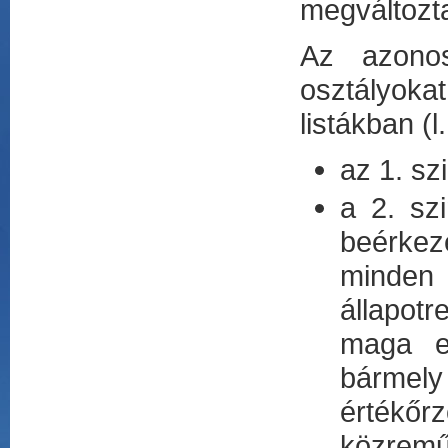
megváltozta
Az azonos 
osztályoka
listákban (l
az 1. sz
a 2. szi
beérkez
minden 
állapot
maga el
bármely
értékőrz
közremű