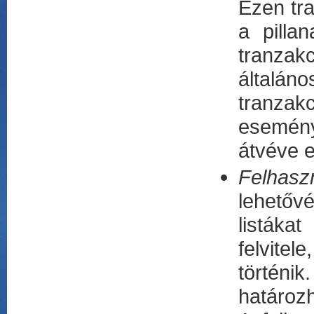
Ezen tra
a pilla
tranzak
általá
tranzak
esemény
átvéve 
Felhasz
lehetőv
listákat
felvitel
történik.
határoz