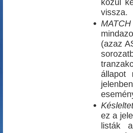
közül k
vissza.
MATCH 
mindazo
(azaz 
sorozat
tranzak
állapot
jelenbe
esemény
Késlelte
ez a jel
listák 