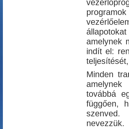
vezérlőpr
programok 
vezérlőel
állapotoka
amelynek m
indít el: r
teljesítését
Minden tra
amelynek a
továbbá eg
függően, h
szenved. 
nevezzük. 