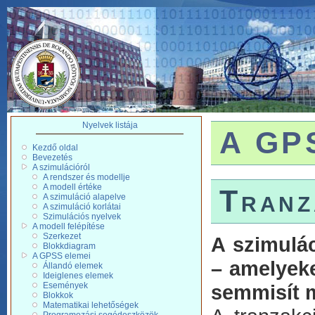
Nyelvek listája
A GPS
Kezdő oldal
Bevezetés
A szimulációról
A rendszer és modellje
A modell értéke
Tranz
A szimuláció alapelve
A szimuláció korlátai
Szimulációs nyelvek
A modell felépítése
Szerkezet
A szimulá
Blokkdiagram
A GPSS elemei
– amelyeke
Állandó elemek
Ideiglenes elemek
Események
semmisít 
Blokkok
Matematikai lehetőségek