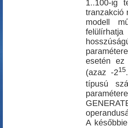
1..100-ig 
tranzakció
modell műv
felülírhat
hosszúsá
paramétere
esetén ez 
15
(azaz -2
típusú sz
paraméter
GENERATE 
operandusáb
A későbbie