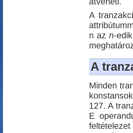
átveheti.
A tranzakc
attribútumm
n az
n
-edi
meghatározo
A tranz
Minden tran
konstansok
127. A tran
E operand
feltételeze