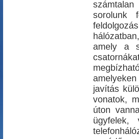
számtalan
sorolunk 
feldolgozá
hálózatban
amely a s
csatornáka
megbízható
amelyeken
javítás kül
vonatok, m
úton vanna
ügyfelek,
telefonh