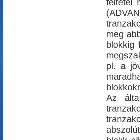
feltéte
(ADVANC
tranzak
meg abb
blokkig 
megszak
pl. a j
maradha
blokkokn
Az álta
tranzak
tranzak
abszolút