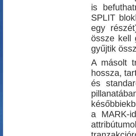
is befutha
SPLIT blok
egy részét
össze kel
gyűjtik öss
A másolt t
hossza, tar
és standar
pillanatába
későbbiekbe
a MARK-idő
attribútum
tranzakció