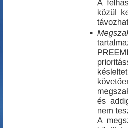
A felha
közül k
távozhat
Megszakí
tartal
PREEMPT
priorit
késlelte
követőe
megszakí
és addi
nem tesz
A megsz