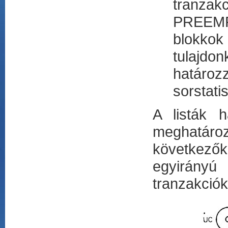
tranza
PREEMP
blokkok 
tulajdo
határoz
sorstati
A listák h
meghatároz
következő
egyirányú 
tranzakciók