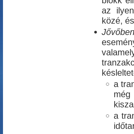
blokk el
az ilye
közé, és
Jővőben
esemény
valamel
tranzak
késlelte
a tr
még 
kisza
a tr
időta