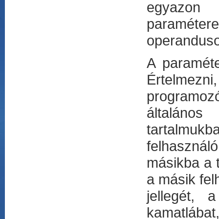
egyazon
paramétere
operanduso
A paraméte
Értelmezni
programozó
általános
tartalmuk
felhasználó
másikba a t
a másik fel
jellegét,
kamatlábat,