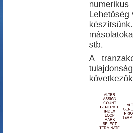
numerikus
Lehetőség v
készítsünk.
másolatoka
stb.
A tranzakc
tulajdons
következők
ALTER
ASSIGN
COUNT
AL
GENERATE
GENE
INDEX
PRIO
LOOP
TERM
MARK
SELECT
TERMINATE