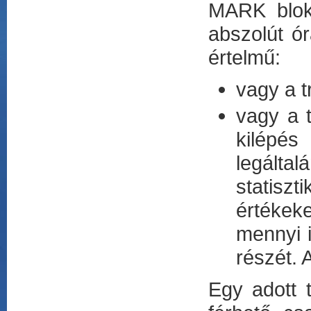
MARK blokk
abszolút ór
értelmű:
vagy a t
vagy a t
kilépés
legált
statisz
értékeke
mennyi i
részét. 
Egy adott 