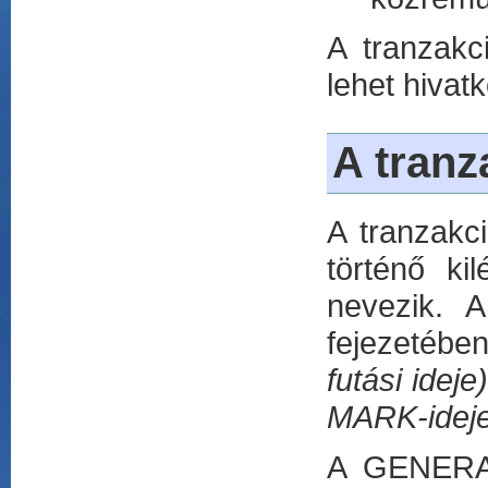
A tranzakc
lehet hivatk
A tranz
A tranzakc
történő ki
nevezik. 
fejezetében
futási ideje
MARK-idej
A GENERAT