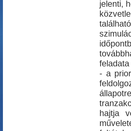
jelenti,
közvetl
találh
szimulác
időpon
továbbh
feladata
- a pri
feldo
állapotr
tranzak
hajtja 
művelet