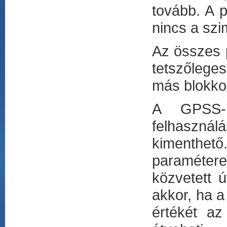
tovább. A p
nincs a sz
Az összes p
tetszőleges
más blokkok
A GPSS-b
felhasznál
kimenthet
paramétere
közvetett ú
akkor, ha a
értékét az