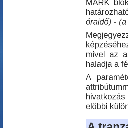
MARK blokk
határozha
óraidő)
-
(a
Megjegyez
képzéséhez
mivel az a
haladja a f
A paramét
attribútumm
hivatkozás
előbbi külö
A tranz