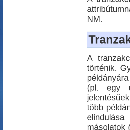
attribútum
NM.
Tranzak
A tranzak
történik. 
példányára
(pl. egy 
jelentésűek
több példá
elindulása
másolatok (