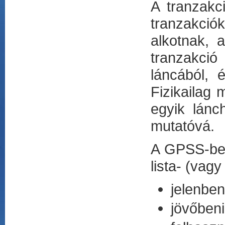
A tranzakci
tranzakciók
alkotnak, 
tranzakció
láncából, 
Fizikailag 
egyik lánc
mutatóvá.
A GPSS-ben 
lista- (vag
jelenbe
jövőben