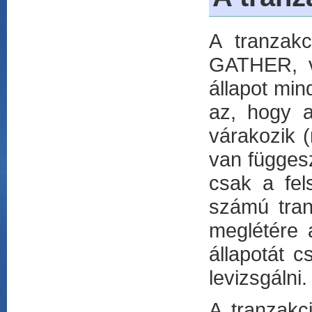
A tranzak
GATHER, v
állapot min
az, hogy a
várakozik (
van függesz
csak a fel
számú tran
meglétére 
állapotát 
levizsgálni.
A tranzakc