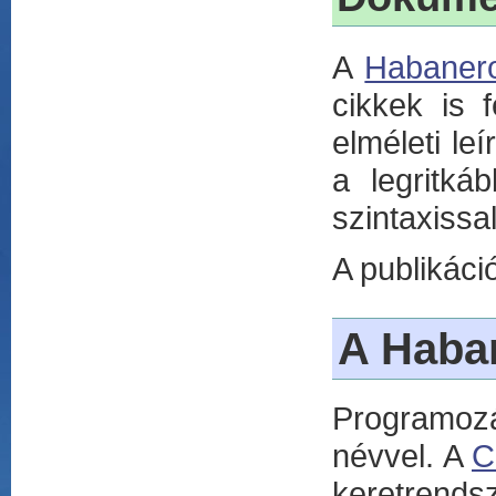
A
Habanero
cikkek is 
elméleti le
a legritk
szintaxissal
A publikáci
A Haba
Programozá
névvel. A
Ch
keretrends