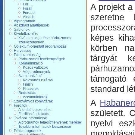
Foreach ciklusok
A projekt 
For
Forall
Foreach
szeretne 
Ateach
Alprogramok
processzor
Absztrakt adattípusok
Sablonok
Kivételkezelés
képes kiha
Kivételek terjedése párhuzamos
szerkezetekben
körben nag
Objektum-orientált programozás
Helyesség
Párhuzamosság
tárgyát k
Párhuzamos tevékenységek
Kommunikáció
párhuzamo
Közös változók
Végeredmények
támogató e
Szinkronizáció
Kölcsönös kizárás
Finish
standard l
Phaserek
Redukálás
Accumulatorok
A
Habaner
Szabványos könyvtárak
Fordítók
A fordító beszerzése
született.
Fordítás és futtatás
További információk
nyelvi esz
A programok teljesítményének mérése
További információk beszerzése
megoldásai
Példaprogramok