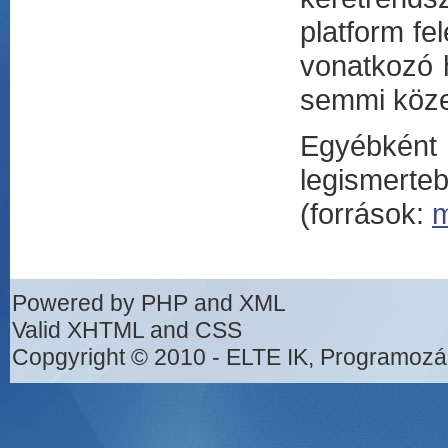
platform fe
vonatkozó h
semmi köz
Egyébkén
legismerte
(források:
m
Powered by PHP and XML
Valid XHTML and CSS
Copgyright © 2010 - ELTE IK, Programozá