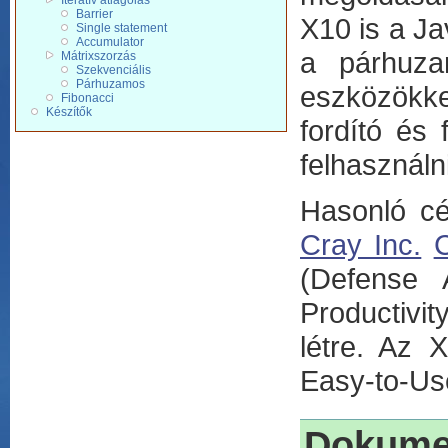
Iteratív átlagolás
Barrier
X10 is a Ja
Single statement
Accumulator
a párhuza
Mátrixszorzás
Szekvenciális
Párhuzamos
eszközökke
Fibonacci
Készítők
fordító és 
felhasználni
Hasonló cé
Cray Inc.
(Defense
Productivi
létre. Az 
Easy-to-Use
Dokume