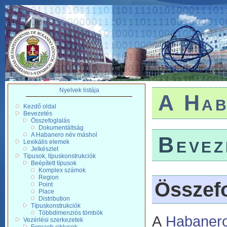
Nyelvek listája
A Hab
Kezdő oldal
Bevezetés
Összefoglalás
Dokumentáltság
A Habanero név máshol
Bevez
Lexikális elemek
Jelkészlet
Típusok, típuskonstrukciók
Beépített típusok
Komplex számok
Region
Összefo
Point
Place
Distribution
Típuskonstrukciók
Többdimenziós tömbök
A
Habanero
Vezérlési szerkezetek