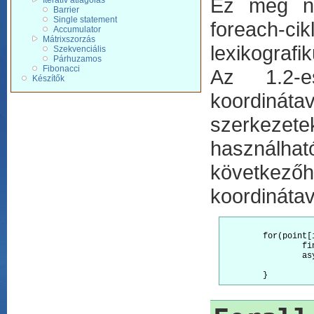
Ez még ne
Iteratív átlagolás
Barrier
Single statement
foreach-c
Accumulator
Mátrixszorzás
lexikografi
Szekvenciális
Párhuzamos
Fibonacci
Az 1.2-e
Készítők
koordináta
szerkezet
használha
következ
koordináta
	for(point[ii] : R) {

		final i = ii;

		async

			System.out.print