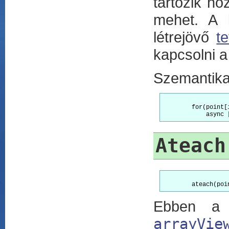
tartozik ho
mehet. A k
létrejövő
t
kapcsolni 
Szemantikai
	for(point[i_1,...] : [lo_1:hi_1,...])

Ateach
Ebben a 
arrayVie