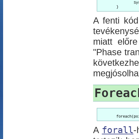
		System.out.println("2 - Child " + i);

A fenti kó
tevékenység
miatt előr
"Phase tran
következhe
megjósolha
Foreac
A
forall
-