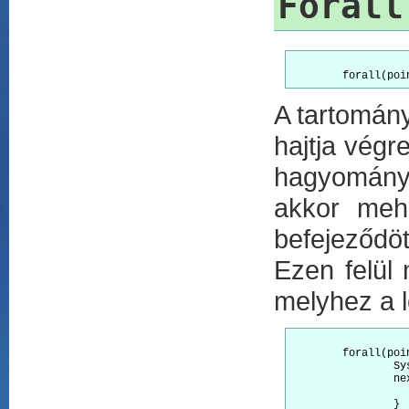
Forall
A tartomán
hajtja végr
hagyomány
akkor meh
befejeződöt
Ezen felül
melyhez a 
	forall(point[i] : [1:5]) {

		System.out.println("1 - Child " + i);

		next single {

			System.out.println("Phase tran
		}
