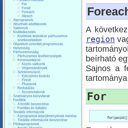
Foreach ciklusok
For
Foreach
Forall
Foreach
Ateach
Alprogramok
Absztrakt adattípusok
A következ
Sablonok
Kivételkezelés
Kivételek terjedése párhuzamos
region
va
szerkezetekben
Objektum-orientált programozás
tartományok
Helyesség
Párhuzamosság
beírható e
Párhuzamos tevékenységek
Kommunikáció
Közös változók
Sajnos a f
Végeredmények
Szinkronizáció
tartománya
Kölcsönös kizárás
Finish
Phaserek
Redukálás
Accumulatorok
For
Szabványos könyvtárak
Fordítók
A fordító beszerzése
Fordítás és futtatás
További információk
A programok teljesítményének mérése
További információk beszerzése
Példaprogramok