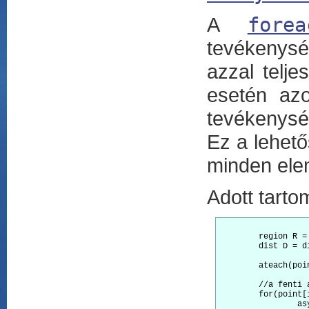
A
forea
tevékenys
azzal telj
esetén az
tevékenység
Ez a lehet
minden elem
Adott tarto
	region R = [1:5];

	dist D = dist.factory.random(R); //point -> place

	ateach(point[i] : D) [phased...] Stmt;

	//a fenti ateach szemantikailag azonos a következő ciklussal:

	for(point[i] : R) //R == dist.region

		async at(D.get(i)) [phased...]
