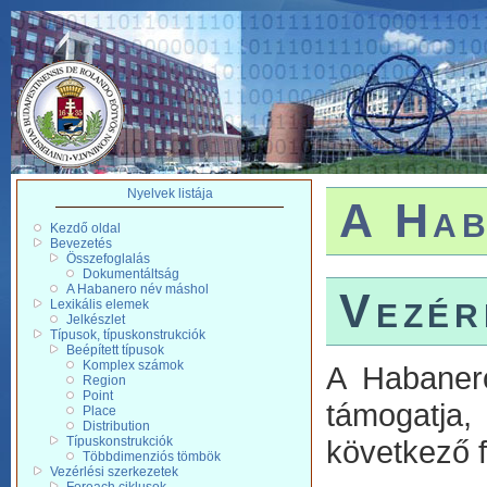
Nyelvek listája
A Hab
Kezdő oldal
Bevezetés
Összefoglalás
Dokumentáltság
A Habanero név máshol
Vezér
Lexikális elemek
Jelkészlet
Típusok, típuskonstrukciók
Beépített típusok
Komplex számok
A Habanero
Region
Point
támogatja
Place
Distribution
Típuskonstrukciók
következő f
Többdimenziós tömbök
Vezérlési szerkezetek