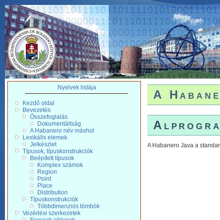
Nyelvek listája
A Habane
Kezdő oldal
Bevezetés
Összefoglalás
Alprogr
Dokumentáltság
A Habanero név máshol
Lexikális elemek
Jelkészlet
A Habanero Java a standar
Típusok, típuskonstrukciók
Beépített típusok
Komplex számok
Region
Point
Place
Distribution
Típuskonstrukciók
Többdimenziós tömbök
Vezérlési szerkezetek