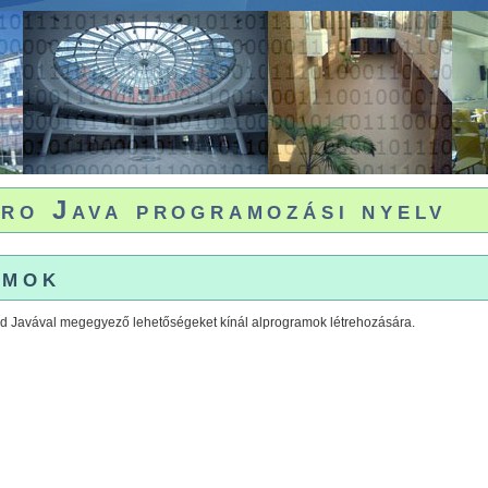
ro Java programozási nyelv
amok
d Javával megegyező lehetőségeket kínál alprogramok létrehozására.