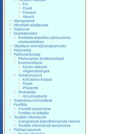
Foreach ciklusok
For
Forall
Foreach
Ateach
Alprogramok
Absztrakt adattípusok
Sablonok
Kivételkezelés
Kivételek terjedése párhuzamos
szerkezetekben
Objektum-orientált programozás
Helyesség
Párhuzamosság
Párhuzamos tevékenységek
Kommunikáció
Közös változók
Végeredmények
Szinkronizáció
Kölcsönös kizárás
Finish
Phaserek
Redukálás
Accumulatorok
Szabványos könyvtárak
Fordítók
A fordító beszerzése
Fordítás és futtatás
További információk
A programok teljesítményének mérése
További információk beszerzése
Példaprogramok