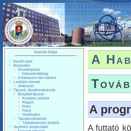
Nyelvek listája
A Hab
Kezdő oldal
Bevezetés
Összefoglalás
Dokumentáltság
A Habanero név máshol
Továb
Lexikális elemek
Jelkészlet
Típusok, típuskonstrukciók
Beépített típusok
Komplex számok
Region
A prog
Point
Place
Distribution
Típuskonstrukciók
Többdimenziós tömbök
A futtató k
Vezérlési szerkezetek