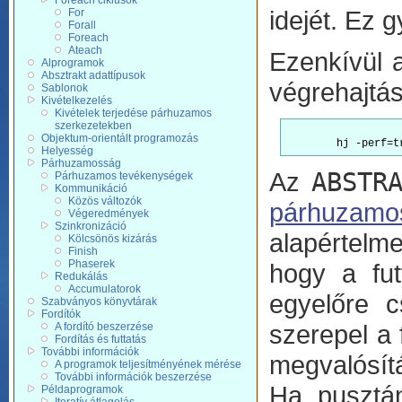
Foreach ciklusok
idejét. Ez g
For
Forall
Foreach
Ateach
Ezenkívül a
Alprogramok
Absztrakt adattípusok
végrehajtás
Sablonok
Kivételkezelés
Kivételek terjedése párhuzamos
szerkezetekben
Objektum-orientált programozás
	hj -perf=
Helyesség
Párhuzamosság
Az
ABSTR
Párhuzamos tevékenységek
Kommunikáció
Közös változók
párhuzamo
Végeredmények
Szinkronizáció
alapértelm
Kölcsönös kizárás
Finish
Phaserek
hogy a fut
Redukálás
Accumulatorok
egyelőre c
Szabványos könyvtárak
Fordítók
szerepel a 
A fordító beszerzése
Fordítás és futtatás
További információk
megvalósítá
A programok teljesítményének mérése
További információk beszerzése
Ha pusztán
Példaprogramok