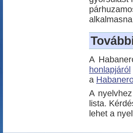
párhuzamo
alkalmasnak
További
A Habaner
honlapjáról
a
Habanero
A nyelvhez
lista. Kérd
lehet a nyel