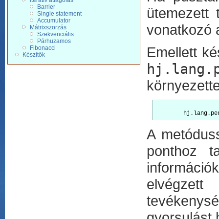
Iteratív átlagolás
Barrier
ütemezett
Single statement
Accumulator
vonatkozó 
Mátrixszorzás
Szekvenciális
Párhuzamos
Emellett ké
Fibonacci
Készítők
hj.lang.
környezette
A metóduss
ponthoz t
információk
elvégzet
tevékenység
gyorsulást 