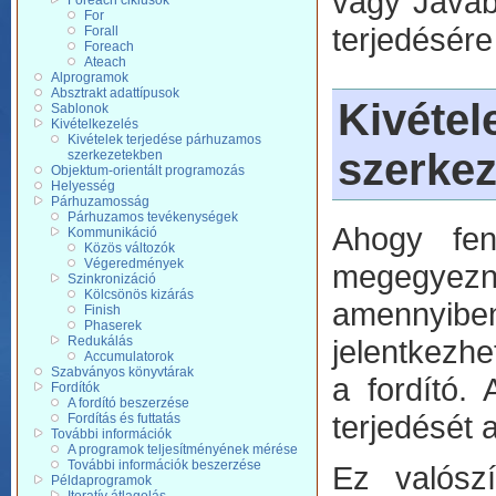
vagy Javab
Foreach ciklusok
For
terjedésére 
Forall
Foreach
Ateach
Alprogramok
Absztrakt adattípusok
Kivé
Sablonok
Kivételkezelés
Kivételek terjedése párhuzamos
szerke
szerkezetekben
Objektum-orientált programozás
Helyesség
Párhuzamosság
Párhuzamos tevékenységek
Ahogy fen
Kommunikáció
Közös változók
Végeredmények
megegyezn
Szinkronizáció
Kölcsönös kizárás
amennyiben
Finish
Phaserek
Redukálás
jelentkezhe
Accumulatorok
Szabványos könyvtárak
a fordító.
Fordítók
A fordító beszerzése
terjedését 
Fordítás és futtatás
További információk
A programok teljesítményének mérése
További információk beszerzése
Ez valósz
Példaprogramok