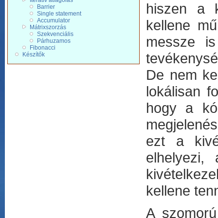
Iteratív átlagolás
hiszen a k
Barrier
Single statement
Accumulator
kellene mű
Mátrixszorzás
Szekvenciális
messze is
Párhuzamos
Fibonacci
tevékenysé
Készítők
De nem kel
lokálisan f
hogy a kód
megjelenése
ezt a kiv
elhelyezi
kivételkez
kellene ten
A szomorú 