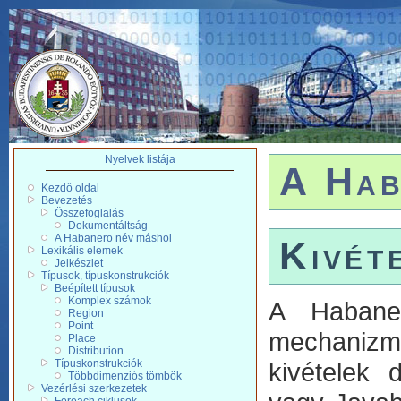
Nyelvek listája
A Hab
Kezdő oldal
Bevezetés
Összefoglalás
Dokumentáltság
A Habanero név máshol
Kivét
Lexikális elemek
Jelkészlet
Típusok, típuskonstrukciók
Beépített típusok
Komplex számok
A Habaner
Region
Point
mechanizmu
Place
Distribution
Típuskonstrukciók
kivételek d
Többdimenziós tömbök
Vezérlési szerkezetek