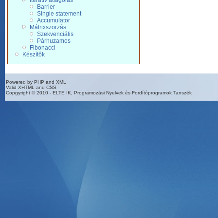
Iteratív átlagolás
Barrier
Single statement
Accumulator
Mátrixszorzás
Szekvenciális
Párhuzamos
Fibonacci
Készítők
Powered by PHP and XML
Valid XHTML and CSS
Copgyright © 2010 - ELTE IK, Programozási Nyelvek és Fordítóprogramok Tanszék