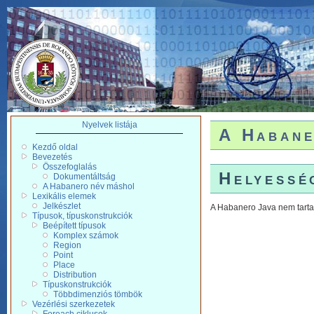
Nyelvek listája
A Habane
Kezdő oldal
Bevezetés
Összefoglalás
Helyessé
Dokumentáltság
A Habanero név máshol
Lexikális elemek
Jelkészlet
A Habanero Java nem tarta
Típusok, típuskonstrukciók
Beépített típusok
Komplex számok
Region
Point
Place
Distribution
Típuskonstrukciók
Többdimenziós tömbök
Vezérlési szerkezetek