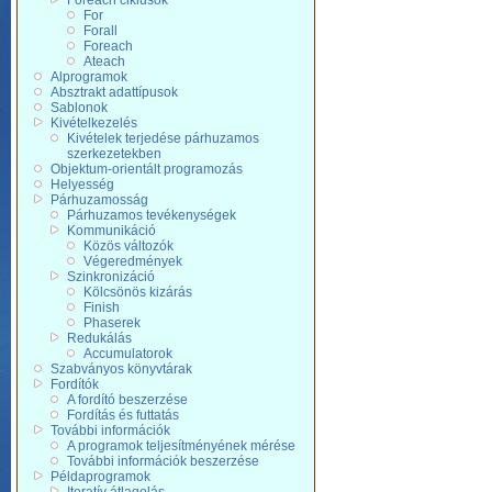
Foreach ciklusok
For
Forall
Foreach
Ateach
Alprogramok
Absztrakt adattípusok
Sablonok
Kivételkezelés
Kivételek terjedése párhuzamos
szerkezetekben
Objektum-orientált programozás
Helyesség
Párhuzamosság
Párhuzamos tevékenységek
Kommunikáció
Közös változók
Végeredmények
Szinkronizáció
Kölcsönös kizárás
Finish
Phaserek
Redukálás
Accumulatorok
Szabványos könyvtárak
Fordítók
A fordító beszerzése
Fordítás és futtatás
További információk
A programok teljesítményének mérése
További információk beszerzése
Példaprogramok