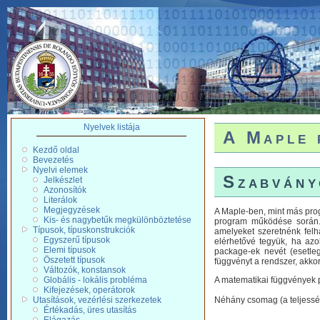
Nyelvek listája
A Maple 
Kezdő oldal
Bevezetés
Nyelvi elemek
Szabvány
Jelkészlet
Azonosítók
Literálok
Megjegyzések
A Maple-ben, mint más prog
Kis- és nagybetűk megkülönböztetése
program működése során. 
Típusok, típuskonstrukciók
amelyeket szeretnénk felh
Egyszerű típusok
elérhetővé tegyük, ha az
Elemi típusok
package-ek nevét (esetle
Öszetett típusok
függvényt a rendszer, akkor
Változók, konstansok
Globális - lokális probléma
A matematikai függvények p
Kifejezések, operátorok
Utasítások, vezérlési szerkezetek
Néhány csomag (a teljesség
Értékadás, üres utasítás