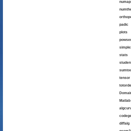
numap
numth
orthop
padic
p
plots
p
powser
simple
sta
studen
sumtoo
tensor
totord
Domai
Matlab
algcur
codeg
diffalg