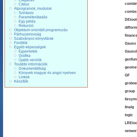
Elágazás
combin
Ciklus
Alprogramok, modulok
combst
Szintaxis
Paraméterátadás
DEtool
Egy példa
Rekurzió
diffor
Objektum-orientált programozás
Párhuzamosság
financ
Szabványos könyvtárak
Fordítók
Gauss
Egyéb képességek
Egyenletek
GaussI
Grafika
genfun
Újabb verziók
További információk
geome
Dokumentáltság
Könyvek magyar és angol nyelven
GF
Ga
Linkek
Készítők
grobne
group
liesy
linalg
l
logic
l
LREtoo
networ