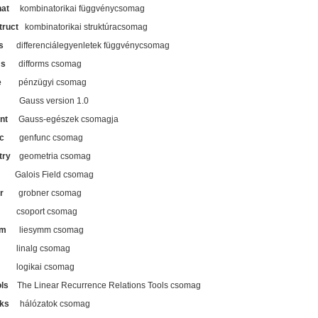
at
kombinatorikai függvénycsomag
ruct
kombinatorikai struktúracsomag
s
differenciálegyenletek függvénycsomag
ms
difforms csomag
e
pénzügyi csomag
Gauss version 1.0
nt
Gauss-egészek csomagja
c
genfunc csomag
try
geometria csomag
lois Field csomag
r
grobner csomag
csoport csomag
mm
liesymm csomag
inalg csomag
ogikai csomag
ls
The Linear Recurrence Relations Tools csomag
ks
hálózatok csomag