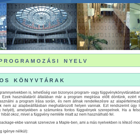
programozási nyelv
os könyvtárak
ramnyelvekben is, lehetőség van bizonyos program- vagy függvénykönyvtárakban elő
Ezek használatáról általában már a program megírása előtt döntünk, ezért 
asználni a program írása során, és nem állnak rendelkezésre az alapértelmez
ok nem az alapbeállításban meghatározott helyen vannak. Ezt rendszerint úgy 
g helyét), amelyekben a számunkra fontos függvények szerepelnek. Ha a felso
 hibát okoz, mivel a függvény nemléte miatt az nem használható fel.
ackage-ekbe vannak szervezve a Maple-ben, ami a más nyelvekben is létező modulár
 igénye nélkül):