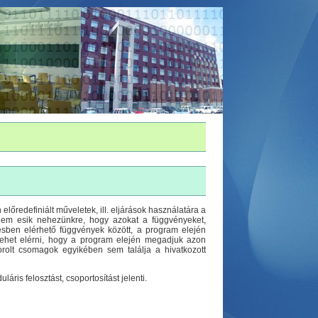
redefiniált műveletek, ill. eljárások használatára a
nem esik nehezünkre, hogy azokat a függvényeket,
ésben elérhető függvények között, a program elején
lehet elérni, hogy a program elején megadjuk azon
rolt csomagok egyikében sem találja a hivatkozott
is felosztást, csoportosítást jelenti.