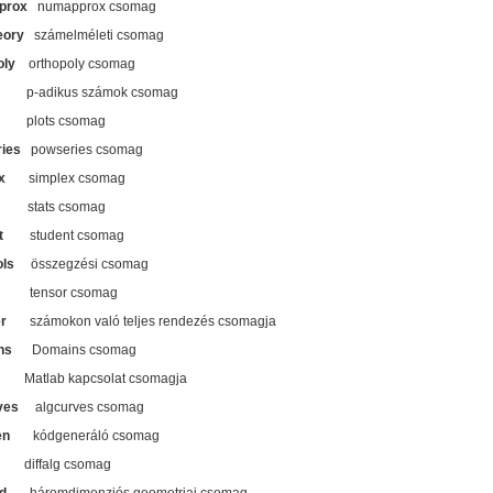
prox
numapprox csomag
eory
számelméleti csomag
oly
orthopoly csomag
-adikus számok csomag
lots csomag
ies
powseries csomag
x
simplex csomag
ts
stats csomag
t
student csomag
ls
összegzési csomag
tensor csomag
er
számokon való teljes rendezés csomagja
ns
Domains csomag
Matlab kapcsolat csomagja
ves
algcurves csomag
en
kódgeneráló csomag
diffalg csomag