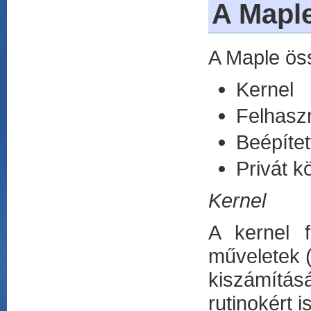
A Maple
A Maple ös
Kernel
Felhaszná
Beépítet
Privát k
Kernel
A kernel f
műveletek (
kiszámításá
rutinokért is