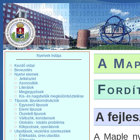
Nyelvek listája
A Map
Kezdő oldal
Bevezetés
Nyelvi elemek
Jelkészlet
Azonosítók
Fordí
Literálok
Megjegyzések
Kis- és nagybetűk megkülönböztetése
Típusok, típuskonstrukciók
Egyszerű típusok
Elemi típusok
A fejle
Öszetett típusok
Változók, konstansok
Globális - lokális probléma
Kifejezések, operátorok
Utasítások, vezérlési szerkezetek
A Maple ny
Értékadás, üres utasítás