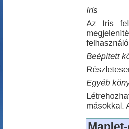
Iris
Az Iris fe
megjeleníté
felhasználó
Beépített k
Részletese
Egyéb köny
Létrehozha
másokkal. 
Maplet-