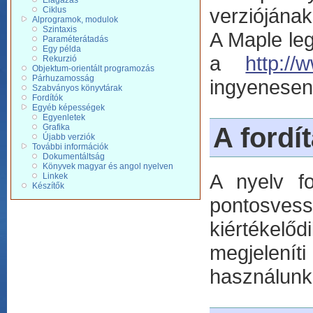
Elágazás
verziójának
Ciklus
Alprogramok, modulok
Szintaxis
A Maple le
Paraméterátadás
Egy példa
a
http://
Rekurzió
Objektum-orientált programozás
Párhuzamosság
ingyenesen 
Szabványos könyvtárak
Fordítók
Egyéb képességek
Egyenletek
A fordí
Grafika
Újabb verziók
További információk
Dokumentáltság
Könyvek magyar és angol nyelven
A nyelv fo
Linkek
Készítők
pontosvess
kiértékelő
megjeleníti
használunk