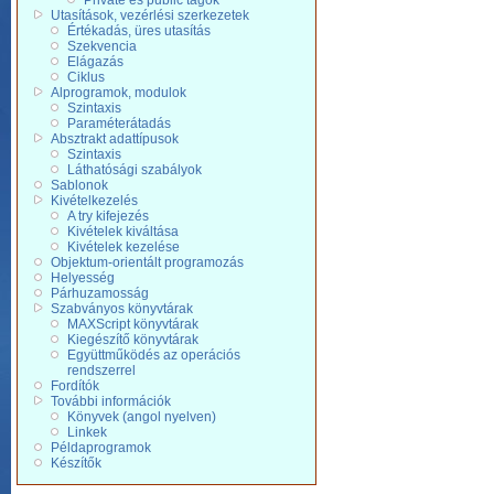
Private és public tagok
Utasítások, vezérlési szerkezetek
Értékadás, üres utasítás
Szekvencia
Elágazás
Ciklus
Alprogramok, modulok
Szintaxis
Paraméterátadás
Absztrakt adattípusok
Szintaxis
Láthatósági szabályok
Sablonok
Kivételkezelés
A try kifejezés
Kivételek kiváltása
Kivételek kezelése
Objektum-orientált programozás
Helyesség
Párhuzamosság
Szabványos könyvtárak
MAXScript könyvtárak
Kiegészítő könyvtárak
Együttműködés az operációs
rendszerrel
Fordítók
További információk
Könyvek (angol nyelven)
Linkek
Példaprogramok
Készítők