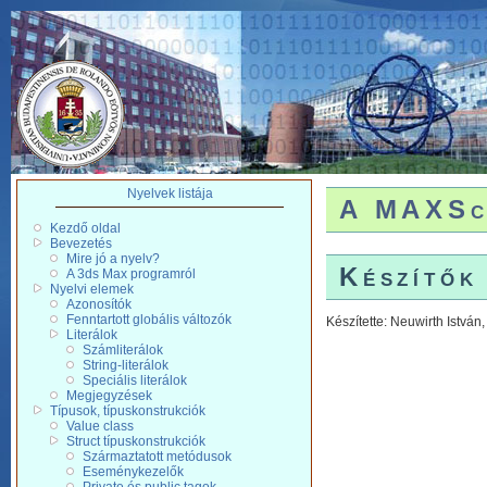
Nyelvek listája
A MAXScr
Kezdő oldal
Bevezetés
Mire jó a nyelv?
Készítők
A 3ds Max programról
Nyelvi elemek
Azonosítók
Fenntartott globális változók
Készítette: Neuwirth István
Literálok
Számliterálok
String-literálok
Speciális literálok
Megjegyzések
Típusok, típuskonstrukciók
Value class
Struct típuskonstrukciók
Származtatott metódusok
Eseménykezelők