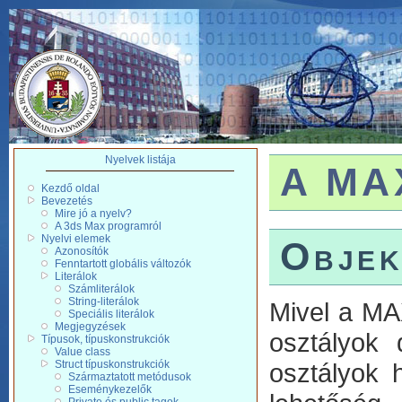
Nyelvek listája
A MAX
Kezdő oldal
Bevezetés
Mire jó a nyelv?
A 3ds Max programról
Nyelvi elemek
Objek
Azonosítók
Fenntartott globális változók
Literálok
Számliterálok
String-literálok
Mivel a MAX
Speciális literálok
Megjegyzések
osztályok 
Típusok, típuskonstrukciók
Value class
Struct típuskonstrukciók
osztályok h
Származtatott metódusok
Eseménykezelők