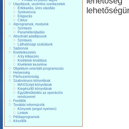
lehetőség 
Private és public tagok
Utasítások, vezérlési szerkezetek
lehetőségü
Értékadás, üres utasítás
Szekvencia
Elágazás
Ciklus
Alprogramok, modulok
Szintaxis
Paraméterátadás
Absztrakt adattípusok
Szintaxis
Láthatósági szabályok
Sablonok
Kivételkezelés
A try kifejezés
Kivételek kiváltása
Kivételek kezelése
Objektum-orientált programozás
Helyesség
Párhuzamosság
Szabványos könyvtárak
MAXScript könyvtárak
Kiegészítő könyvtárak
Együttműködés az operációs
rendszerrel
Fordítók
További információk
Könyvek (angol nyelven)
Linkek
Példaprogramok
Készítők