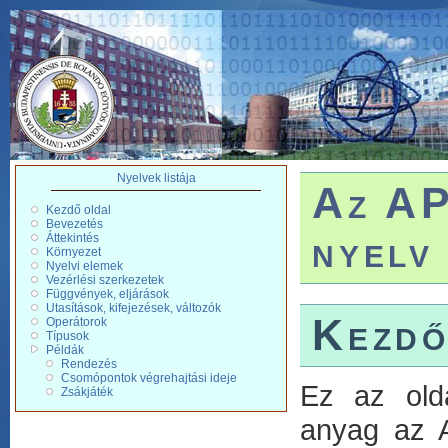
Nyelvek listája
Az AP
Kezdő oldal
Bevezetés
nyelv
Áttekintés
Környezet
Nyelvi elemek
Vezérlési szerkezetek
Függvények, eljárások
Utasítások, kifejezések, változók
Kezdő
Operátorok
Típusok
Példák
Rendezés
Csomópontok végrehajtási ideje
Ez az old
Zsákjáték
anyag az A