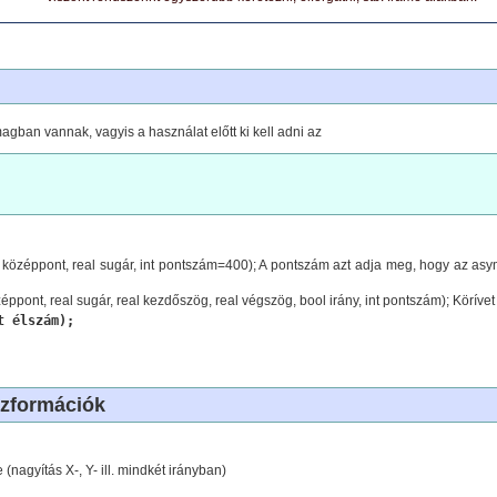
gban vannak, vagyis a használat előtt ki kell adni az
 középpont, real sugár, int pontszám=400); A pontszám azt adja meg, hogy az asym
zéppont, real sugár, real kezdőszög, real végszög, bool irány, int pontszám); Köríve
t élszám);
szformációk
 (nagyítás X-, Y- ill. mindkét irányban)