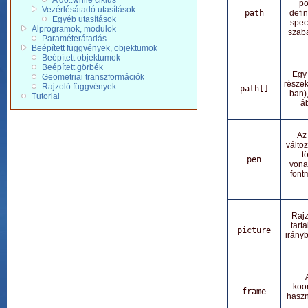
A do..while ciklus
po
Vezérlésátadó utasítások
path
defin
Egyéb utasítások
spec
Alprogramok, modulok
szaba
Paraméterátadás
Beépített függvények, objektumok
Beépített objektumok
Beépített görbék
Egy 
Geometriai transzformációk
részek
Rajzoló függvények
path[]
ban),
Tutorial
á
Az 
változ
t
pen
vonal
fontm
Rajz
tart
picture
irányb
koo
frame
haszn