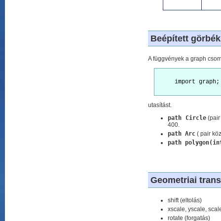
Beépített görbék
A függvények a graph csoma
     import graph;

utasítást.
path Circle
(pair
400.
path Arc
( pair kö
path polygon(in
Geometriai tran
shift (eltolás)
xscale, yscale, scale
rotate (forgatás)