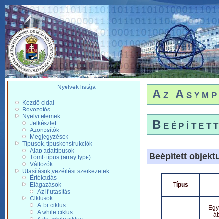
Nyelvek listája
Az Asymp
Kezdő oldal
Bevezetés
Nyelvi elemek
Beépítet
Jelkészlet
Azonosítók
Megjegyzések
Típusok, típuskonstrukciók
Alap adattípusok
Beépített objek
Tömb típus (array type)
Változók
Utasítások,vezérlési szerkezetek
Értékadás
Elágazások
Típus
Az if utasítás
Ciklusok
A for ciklus
Egy 
A while ciklus
áb