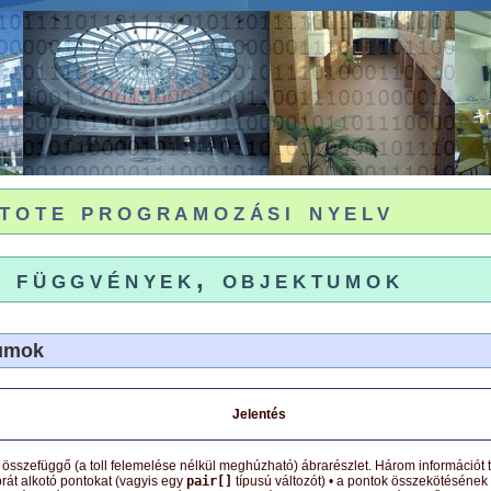
tote programozási nyelv
t függvények, objektumok
tumok
Jelentés
összefüggő (a toll felemelése nélkül meghúzható) ábrarészlet. Három információt tá
rát alkotó pontokat (vagyis egy
pair[]
típusú változót) • a pontok összekötésének