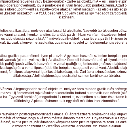
ntpáronként (egyenes vagy Bézier-görbe) • zárt-e az objektum A -- és .. művelet
pa
iált (operátor overload), így a pontok elé ill. után lehet újabb pontokat tenni. A zárt
iális utolsó „pont”-ként sajátpath--cycle alakban lehet megadni (az első és utolsó 
d „kézzel” összekötni). A
fill
beépített függvény csak az így megadott zárt objekt
kiszínezni.
teljes grafikus ábra, mely egy utasítással kirajzolható. Nagyobb ábrák esetén célsz
re vágni a rajzot: ilyenkor a teljes ábra több
path[]
-ban van (természetesen lehet
 és több utasítás rajzolja ki. A ^^ művelet path-okból hozza létre a
path[]
-t (nem ö
bra). Ez csak a kényelmet szolgálja, ugyanez a művelet tömbelemenként is végreha
ábra grafikai paraméterei. Ilyen pl. a szín. A gyakran használt színekre beépített pe
ók vannak (pl. red, yellow, stb.). Az ábrához több toll is használható; pl. ilyenkor le
öbb path[] típusú változót használni. A vonal (path[]) legfontosabb grafikus tulajdons
vastagság és a vonal típusa (többféle beépített szaggatott vonal van). A betűk tula
éret, font típus, alapvonal-igazítás, átlátszóság, stb. Zárt ábra színezésekor: színez
átlátszóság. A toll tulajdonságai postscript-szinten kerülnek az ábrába.
Vászon. A legmagasabb szintű objektum, mely az ábra minden grafikus és szöveg
almazza. Új ábrarészlet rajzolásakor a koordináta-határai automatikusan nőnek (aká
a is). Egyszerű ábráknál) megadható fix méret is; ez esetben a picture és a frame k
különbség. A picture ésframe alak egyikből másikba transzformálható.
A rajzvászon postscript-koordinátás alakja. Új ábrarészlet rajzolásakor a régi obje
rdinátái változnak, hogy a vászon mérete állandó maradjon. Ugyanazokkal a függ
álható, mint a picture, bár általában kényelmesebb picture típusba rajzolni. Az elké
viszont rendszerint egyszerűbb keretezni, elforgatni, stb. frame alakban.