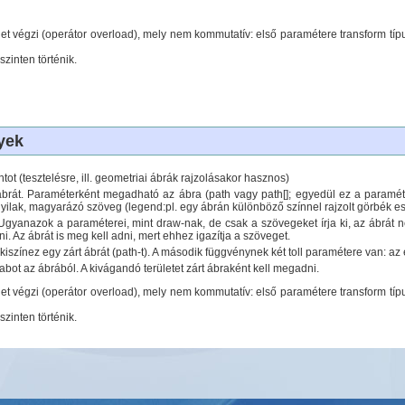
let végzi (operátor overload), mely nem kommutatív: első paramétere transform típ
szinten történik.
yek
ontot (tesztelésre, ill. geometriai ábrák rajzolásakor hasznos)
 ábrát. Paraméterként megadható az ábra (path vagy path[]; egyedül ez a paraméter 
yilak, magyarázó szöveg (legend:pl. egy ábrán különböző színnel rajzolt görbék eset
. Ugyanazok a paraméterei, mint draw-nak, de csak a szövegeket írja ki, az ábrát ne
lni. Az ábrát is meg kell adni, mert ehhez igazítja a szöveget.
 kiszínez egy zárt ábrát (path-t). A második függvénynek két toll paramétere van: az e
rabot az ábrából. A kivágandó területet zárt ábraként kell megadni.
let végzi (operátor overload), mely nem kommutatív: első paramétere transform típ
szinten történik.