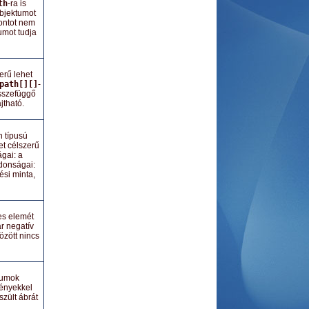
th
-ra is
 objektumot
pontot nem
umot tudja
erű lehet
path[][]
-
sszefüggő
jtható.
n típusú
het célszerű
ágai: a
jdonságai:
ési minta,
es elemét
r negatív
özött nincs
ktumok
vényekkel
szült ábrát